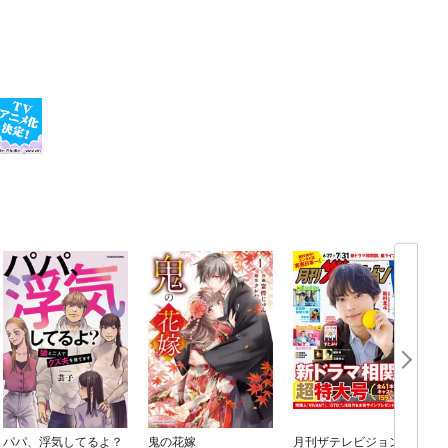
パパ、浮気してるよ？
鬼の花嫁
月刊ザテレビジョン
M