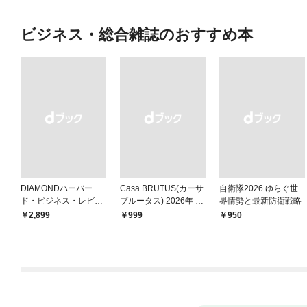
ビジネス・総合雑誌のおすすめ本
DIAMONDハーバー
Casa BRUTUS(カーサ
自衛隊2026 ゆらぐ世
ド・ビジネス・レビュ
ブルータス) 2026年 9
界情勢と最新防衛戦略
ー 2026年9月号 特集
月号 [もっと学べる！
￥2,899
￥999
￥950
「上司をマネジメント
動物園と水族館]
する」