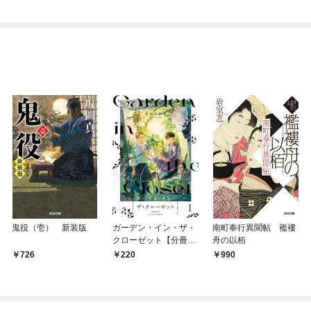
鬼役（壱） 新装版
ガーデン・イン・ザ・
南町奉行異聞帖 襤褸
クローゼット【分冊
舟の以栢
版】1
726
220
990