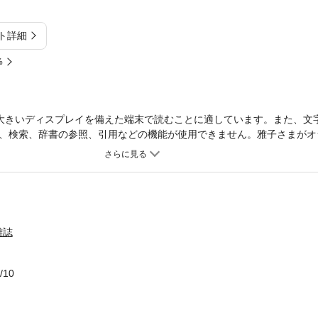
ト詳細
%
大きいディスプレイを備えた端末で読むことに適しています。また、文
、検索、辞書の参照、引用などの機能が使用できません。雅子さまがオ
を守るすべを手に入れよう！全国の女性の「見たい！知りたい！」に応
る女性をターゲットに、芸能エンタテインメントから皇室ニュース、社
金・美容・教育・料理などさまざまなテーマの記事を提供する“No.1国
て半世紀。これからも女性のために価値ある情報を発信します！※デジ
がございます。※デジタル版には、ポストカードなどの付録は付きませ
がございます。
雑誌
/10