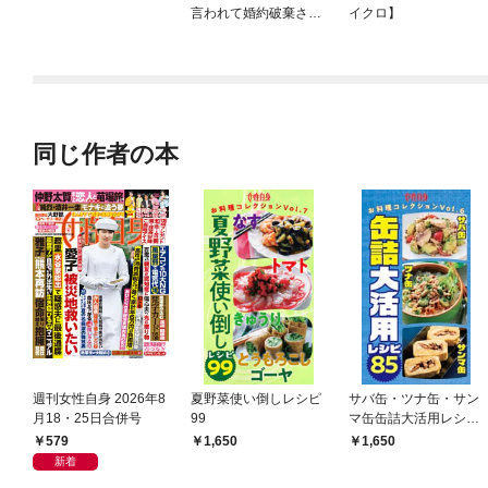
言われて婚約破棄され
イクロ】
たので、復縁を迫られ
ても今さらもう遅いで
す！
同じ作者の本
週刊女性自身 2026年8
夏野菜使い倒しレシピ
サバ缶・ツナ缶・サン
月18・25日合併号
99
マ缶缶詰大活用レシピ
85
579
1,650
1,650
新着