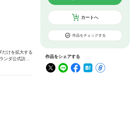
カートへ
作品をチェックする
字だけを拡大する
作品をシェアする
ランダ公式訪問
え続けて約半世
会ニュースや話
民的週刊誌”で
タル版は紙の雑誌
ん。※デジタル版