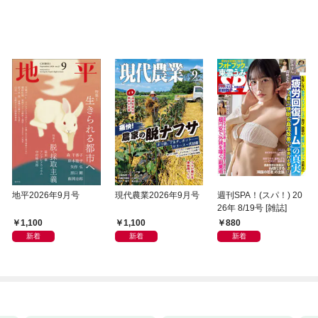
地平2026年9月号
現代農業2026年9月号
週刊SPA！(スパ！) 20
26年 8/19号 [雑誌]
1,100
1,100
880
新着
新着
新着