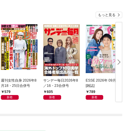
もっと見る
週刊女性自身 2026年8
サンデー毎日2026年8
ESSE 2026年 09月号
月18・25日合併号
／16・23合併号
[雑誌]
年
579
605
789
新着
新着
新着