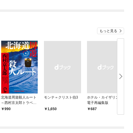
l.2
もっと見る
北海道周遊殺人ルート
モンテ＝クリスト伯3
ホテル・カイザリン
～西村京太郎トラベル
電子再編集版
ミステリー・セレクシ
990
￥1,650
￥687
￥
ョン（1）～