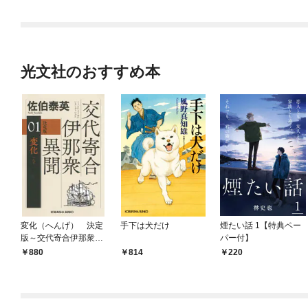
光文社のおすすめ本
変化（へんげ） 決定
手下は犬だけ
煙たい話 1【特典ペー
版～交代寄合伊那衆異
パー付】
聞（1）～
880
814
220