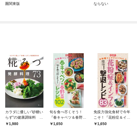
圏関東版
ならない
カラダに優しい“砂糖い
旬を食べ尽くそう！
免疫力強化食材で今年
らず”の健康調味料 糀
『春キャベツ＆春野菜
こそ！『花粉症＆イン
（こうじ）みつ発酵料
レシピ102』
フル撃退レシピ83』
1,980
1,650
1,650
理73