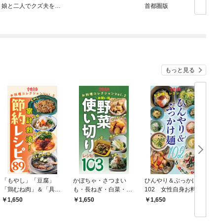
娘と二人でクズ夫を捨
首都圏版
てます
もっと見る
「もやし」「豆腐」
かぼちゃ・さつまい
ひんやり＆ぶっかけ麺
「鶏むね肉」＆「具１
も・長ねぎ・白菜・大
102 女性自身お料理
つ炊き込みご飯」で節
根お買い得野菜 使い切
コレクション vol.1
1,650
1,650
1,650
約レシピ89
りレシピ103 女性自身
お料理コレクションVo