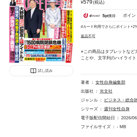
579
(税込)
ポイン
5
pt
獲得
dカード利用でさらにポイント+2
返品不可
※この商品はタブレットなど
ことや、文字列のハイライト
で恩返しを。迫る酷暑から身
紀。好奇心旺盛で柔軟性のあ
試し読み
題のスポット紹介、健康・お
著者
女性自身編集部
す。 多くの女性から愛され
と掲載内容が一部異なる場合
出版社
光文社
からは応募できない懸賞など
ジャンル
ビジネス・総合
シリーズ
週刊女性自身
電子版配信開始日
2026/06
ファイルサイズ
- MB