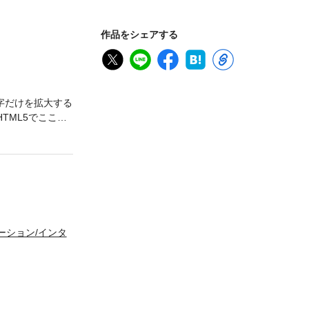
作品をシェアする
字だけを拡大する
TML5でここま
アニメーションや
テンツ制作で世界的
ることができます。
寧に解説していき
HTML5のCanva
ライブラリについて、基
応、フィルタや
メーション/インタ
応用する」では応用例
わせることで、ダ
JavaScript
ィブな表現を実現し
営管理研究科修
作会社に転職。