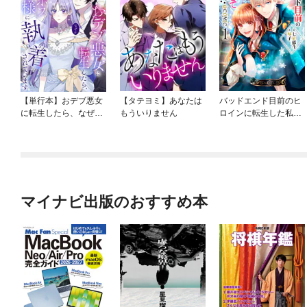
【単行本】おデブ悪女
【タテヨミ】あなたは
バッドエンド目前のヒ
に転生したら、なぜか
もういりません
ロインに転生した私、
ラスボス王子様に執着
今世では恋愛するつも
されています
りがチートな兄が離し
てくれません！？@C
OMIC
マイナビ出版のおすすめ本