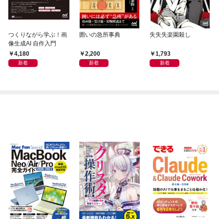
つくりながら学ぶ！画
囲いの急所事典
失失失楽園殺し
像生成AI 自作入門
4,180
2,200
1,793
新着
新着
新着