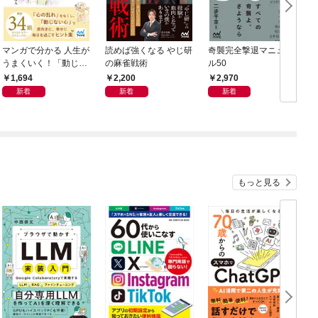
マンガで分かる 人生が
読めば強くなる やじ研
奇襲完全撃退マニュア
うまくいく！「動じな
の麻雀戦術
ル50
い心」の作り方
1,694
2,200
2,970
新着
新着
新着
もっと見る