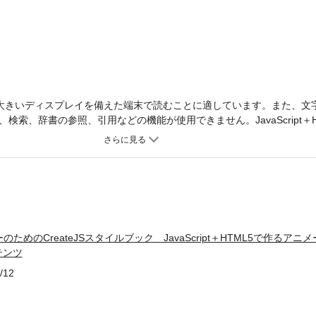
大きいディスプレイを備えた端末で読むことに適しています。また、文
検索、辞書の参照、引用などの機能が使用できません。JavaScript＋H
ブな表現ができる！CreateJSは、HTML5のCanvas要素を使って
作ることができるJavaScriptの統合ライブラリです。Flashコン
er氏によって開発され、まさに「Flashのような表現」をHTML5上で実現す
のように使えば良いか、どういう表現ができるのかを、サンプルを用いて丁
teJSを始める前に」ではCreateJSのインストール、JavaScriptの基本解説、
r 02「CreateJS Suiteを使う」では、CreateJS Suiteの4つの
ます。描画、アニメーション、外部画像の読み込み、マウス操作への対
のためのCreateJSスタイルブック JavaScript＋HTML5で作るアニ
eJSでできる様々なことを紹介します。Chapter 03「CreateJSを
テンツ
理演算エンジンを使ってみます。これらの知識をCreateJSと組み合
テンツが作れます。Appendixでは、Flash Professionalとの連携や、
/12
げています。JavaScriptを使ってよりダイナミックでインタラクテ
めの1冊です。■著者野中文雄（ノナカフミオ） 慶応義塾大学大学院経
人事、企画、外資系企業担当営業などに携わる。その後、コンテンツ制