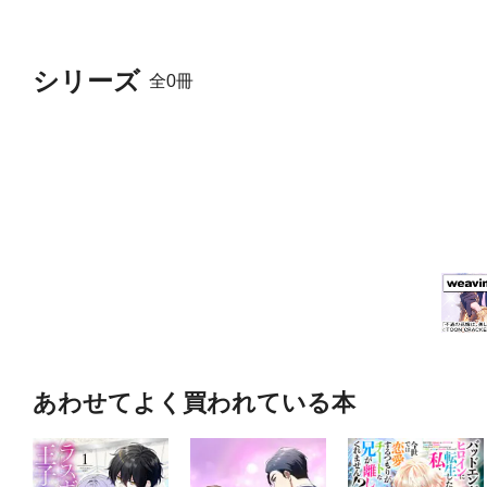
制作のほかソフトウェアトレ
も始める。Ｗｅｂ制作者向け
ｂｅ Ｃｏｍｍｕｎｉｔｙ 
シリーズ
全0冊
あわせてよく買われている本