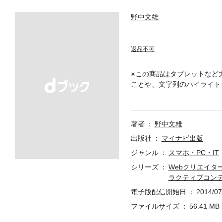
野中文雄
返品不可
※この商品はタブレットなど
ことや、文字列のハイライト、
でダイナミックでインタラクティ
インタラクティブなコンテンツを
に有名なGrant Skinn
著者
野中文雄
本書ではCreateJSをど
ます。Chapter 01「Crea
出版社
マイナビ出版
sへの描画の仕方を紹介。Chapte
ジャンル
スマホ・PC・IT
本的な使い方を説明していき
シリーズ
Webクリエイター
マスク、サウンドなど、Creat
ラクティブコン
として、数学や物理、および物
イナミックでインタラクティブなコン
電子版配信開始日
2014/07
の突っ込んだ話題などを取り上
ファイルサイズ
56.41 MB
たいWebクリエイターのた
士。ＰＣ販売会社で、総務・