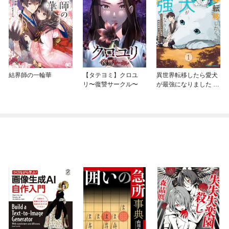
結界師の一輪華
【タテヨミ】クロユ
異世界転移したら愛犬
リ〜復讐サークル〜
が最強になりました ～
シルバーフェンリルと
俺が異世界暮らしを始
めたら～ THE COMIC