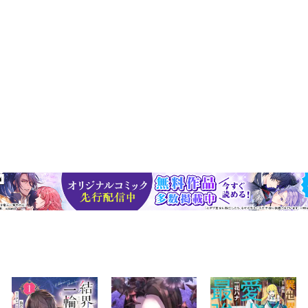
ーニングなどの業務を担当する。２００１年１１月に独立。制作・講師
情報発信プロジェクトＦ-ｓｉｔｅに参加。株式会社ロクナナ取締役（
Ｐｒｏｆｅｓｓｉｏｎａｌ。※著者略歴は書籍刊行時のものを表示して