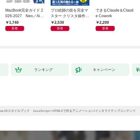
MacBook完全ガイド 2
プロ絵師の技を完全マ
できるClaude＆Claud
026-2027 Neo／Air
スター クリスタ操作術
e Cowork
／Pro対応
決定版 改訂2版 CLIP S
1,740
2,530
2,200
TUDIO PAINT PRO/E
新着
新着
新着
X/iPad対応
ランキング
キャンペーン
ateJSスタイルブック JavaScript＋HTML5で作るアニメーション/インタラクティブコンテンツ