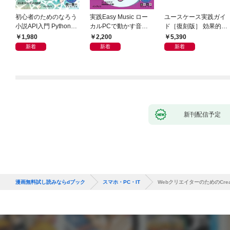
初心者のためのなろう
実践Easy Music ロー
ユースケース実践ガイ
小説API入門 Pythonで
カルPCで動かす音楽
ド［復刻版］ 効果的な
作るデータ活用法
生成AI完全ガイド
ユースケースの書き方
1,980
2,200
5,390
新着
新着
新着
新刊配信予定
漫画無料試し読みならdブック
スマホ・PC・IT
WebクリエイターのためのCre