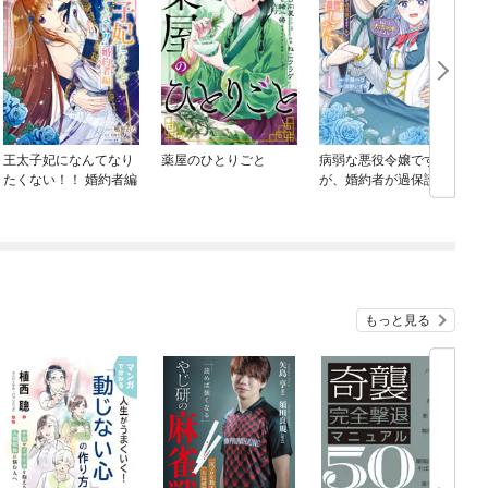
王太子妃になんてなり
薬屋のひとりごと
病弱な悪役令嬢です
たくない！！ 婚約者編
が、婚約者が過保護す
ぎて逃げ出したい(私た
ち犬猿の仲でしたよ
ね！？)
もっと見る