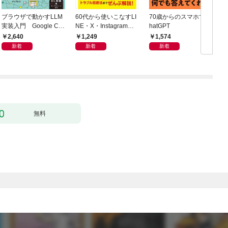
ブラウザで動かすLLM
60代から使いこなすLI
70歳からのスマホでC
実装入門 Google Col
NE・X・Instagram・T
hatGPT
門
aboratoryで実践するL
ikTok
2,640
1,249
1,574
LM・RAG・ファイン
新着
新着
新着
チューニング
無料