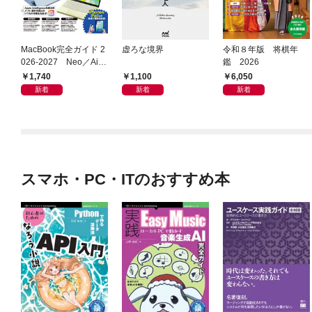
MacBook完全ガイド 2
虚ろな境界
令和８年版 将棋年
026-2027 Neo／Air
鑑 2026
／Pro対応
1,740
1,100
6,050
新着
新着
新着
スマホ・PC・ITのおすすめ本