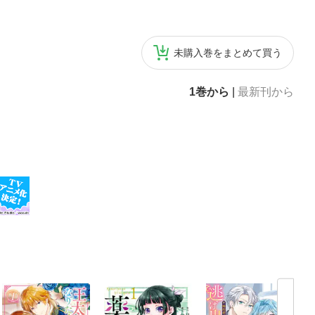
業に加え、著述
非常勤）。Ａｄｏ
います。
未購入巻をまとめて買う
1巻から
|
最新刊から