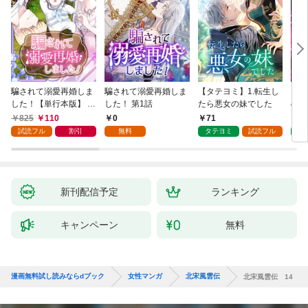
騙されて溺愛再婚しま
騙されて溺愛再婚しま
【タテヨミ】1.転生し
【タ
した！【単行本版】 1
した！ 第1話
たら悪女の妹でした
の私
巻
825
110
0
71
7
試読フル
割引
無料
タテヨミ
試読フル
タ
新刊配信予定
ランキング
キャンペーン
無料
漫画無料試し読みならdブック
女性マンガ
北宋風雲伝
北宋風雲伝 14