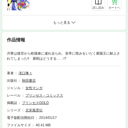
試し読み
カートへ
もっと見る
作品情報
月華は後宮から欧陽春に連れ去られ、皇帝に恨みをいだく襄陽王に献上さ
れてしまった!! 展昭はどうする……!?
著者
滝口琳々
出版社
秋田書店
ジャンル
女性マンガ
レーベル
プリンセス・コミックス
掲載誌
プリンセスGOLD
シリーズ
北宋風雲伝
電子版配信開始日
2014/01/17
ファイルサイズ
40.41 MB