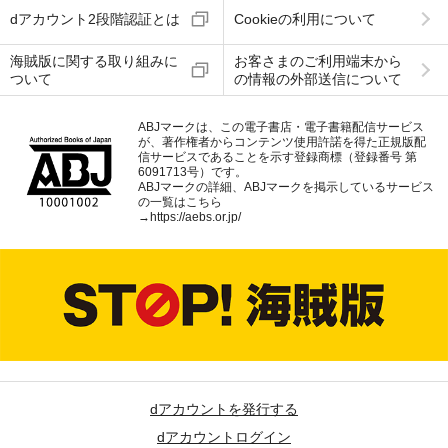
dアカウント2段階認証とは
Cookieの利用について
海賊版に関する取り組みに
お客さまのご利用端末から
ついて
の情報の外部送信について
ABJマークは、この電子書店・電子書籍配信サービス
が、著作権者からコンテンツ使用許諾を得た正規版配
信サービスであることを示す登録商標（登録番号 第
6091713号）です。
ABJマークの詳細、ABJマークを掲示しているサービス
の一覧はこちら
→
https://aebs.or.jp/
dアカウントを発行する
dアカウントログイン