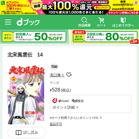
作品検索
カート
はじめての方へ
北宋風雲伝 14
完結
滝口琳々
マンガ
528
(税込)
4
pt
獲得
ポイント詳細
dカード利用でさらにポイント+2%
返品不可
試し読み