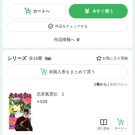
カートへ
今すぐ買う
作品をチェックする
作品情報へ
全16冊
シリーズ
お気に入り登録
完結
未購入巻をまとめて買う
1巻から
|
最新刊から
北宋風雲伝 1
528
試し読み
カートへ