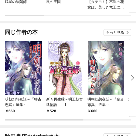
双星の陰陽師
風の王国
【タテヨミ】不遇の花
天上
嫁は、美しき竜王に奪
われる
同じ作者の本
もっと見る
明朝幻想夜話～『聊斎
新☆再生縁－明王朝宮
明朝幻想夜話～『聊斎
北宋
志異』選集～
廷物語－ 1
志異』選集～
660
528
660
5