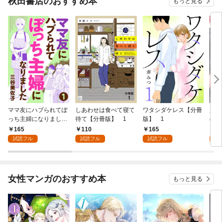
秋田書店のおすすめ本
もっと見る
ママ友にハブられてぼ
しあわせは食べて寝て
ワタシダケレス【分冊
少女
っち主婦になりました
待て【分冊版】 1
版】 1
の才
【分冊版】 1
(話
165
110
165
1
試読フル
試読フル
試読フル
試
女性マンガのおすすめ本
もっと見る