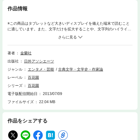
作品情報
※この商品はタブレットなど大きいディスプレイを備えた端末で読むこと
に適しています。また、文字だけを拡大することや、文字列のハイライ
ト、検索、辞書の参照、引用などの機能が使用できません。明治の頃、名
人による落語・講談を忠実に再現した速記本は、ある種の大衆文学として
人気を博していました。そんな速記本の中で最も支持されていたのが「百
花園」でした。本シリーズは、明治22（1889）年5月から明治33（190
著者
金蘭社
0）年11月に刊行された落語・講談速記本「百花園」（金蘭社刊）を完全
出版社
日外アソシエーツ
復刻したものです。大衆芸能史研究家で神田神保町の古書店「いにしえ文
庫」店主である岡田則夫氏所蔵の全240号を１ページずつ写真撮影してデ
ジャンル
エンタメ・芸能
古典文学・文学史・作家論
ジタル化しました。現在では入手困難な「百花園」を、手元で読むことが
レーベル
百花園
できます。高画質なので、文字やルビを拡大して見ることも可能です。明
治時代の舌耕文芸の全貌が見渡せ、当時の風俗や話し言葉を知るための資
シリーズ
百花園
料としても貴重です。（古書を元に制作した電子書籍ですので、その状態
電子版配信開始日
2013/07/09
により一部読みにくい箇所がございます。予めご了承くださいますようお
ファイルサイズ
22.04 MB
願いいたします。）
作品をシェアする