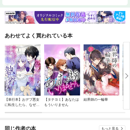
あわせてよく買われている本
【単行本】おデブ悪女
【タテヨミ】あなたは
結界師の一輪華
バッ
に転生したら、なぜか
もういりません
ロイ
ラスボス王子様に執着
今世
されています
りが
てく
OMI
同じ作者の本
もっと見る