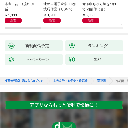
本当にあった話（の
辻邦生電子全集 11巻
赤頭巾ちゃん気をつけ
月満
話）
技巧作品（サスペン
て 四部作（全）
ス・ミステリー） 『眞
1,999
3,300
3,960
1,
晝の海への旅』『黄金
新着
新着
新着
の時刻の滴り』ほか
新刊配信予定
ランキング
キャンペーン
無料
漫画無料試し読みならdブック
古典文学・文学史・作家論
百花園
百花園 
アプリならもっと便利で快適に！