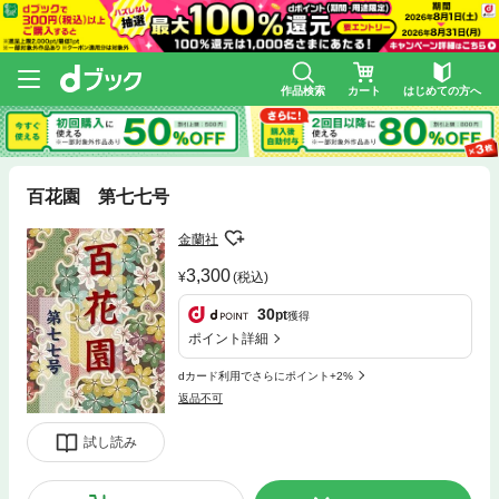
作品検索
カート
はじめての方へ
百花園 第七七号
金蘭社
3,300
(税込)
30
pt
獲得
ポイント詳細
dカード利用でさらにポイント+2%
返品不可
試し読み