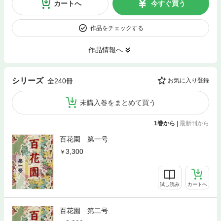
カートへ
今すぐ買う
作品をチェックする
作品情報へ
シリーズ
全240冊
お気に入り登録
未購入巻をまとめて買う
1巻から
|
最新刊から
百花園 第一号
3,300
試し読み
カートへ
百花園 第二号