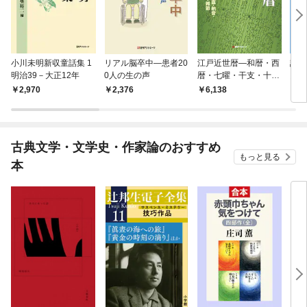
小川未明新収童話集 1
リアル脳卒中―患者20
江戸近世暦―和暦・西
認知
明治39－大正12年
0人の生の声
暦・七曜・干支・十二
図書
直・納音・二十八
書・
2,970
2,376
6,138
2,
（七）宿・二十四節
ニン
気・雑節
古典文学・文学史・作家論のおすすめ
もっと見る
本