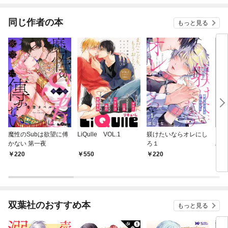
できました！～
同じ作者の本
もっと見る
魔性のSubは欲望に傅
LiQulle VOL.1
躾けたいならオレにし
ご指
かない 第一夜
ろ１
ハニ
220
550
220
2
双葉社のおすすめ本
もっと見る