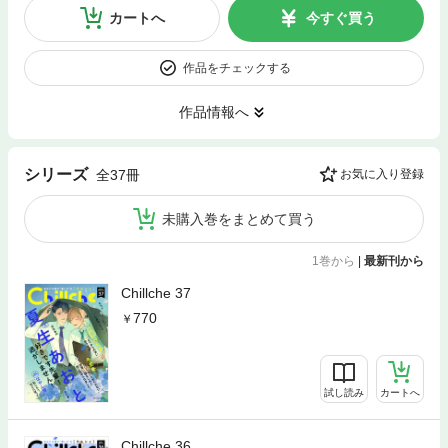
カートへ
今すぐ買う
作品をチェックする
作品情報へ
シリーズ
全37冊
お気に入り登録
未購入巻をまとめて買う
1巻から
|
最新刊から
Chillche 37
770
試し読み
カートへ
Chillche 36