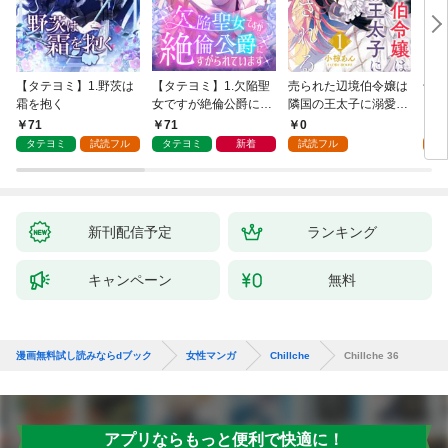
【タテヨミ】1.野茨は
【タテヨミ】1.欠陥聖
売られた辺境伯令嬢は
千鶴
霜を抱く
女ですが絶倫公爵にす
隣国の王太子に溺愛さ
に一
がられています
れる 1
【分
71
71
0
0
家の
タテヨミ
試読フル
タテヨミ
新着
試読フル
新刊配信予定
ランキング
キャンペーン
無料
漫画無料試し読みならdブック
女性マンガ
Chillche
Chillche 36
アプリならもっと便利で快適に！