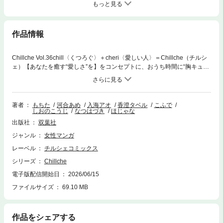
もっと見る
作品情報
Chillche Vol.36chill〈くつろぐ〉＋cheri〈愛しい人〉＝Chillche（チルシ
ェ）【あなたを癒す“愛しさ”を】をコンセプトに、おうち時間に“胸キュ
ン”と“悶キュン”をお届けするBLコミック誌。『ご指名制イレギュラーハニ
ー』もちた（新連載・表紙・2話同時掲載）『100回言ったら、愛にして』
河合あめ（新連載）『溺愛シークレットラバー』入海アオ（第11話・後
編）『ぜんぶ奪って甘くして』香澄タベル（第2話）『ノっぴきならぬ』
著者
もちた
河合あめ
入海アオ
香澄タベル
こふで
しおのこうじ
なつはづき
ほじゃな
こふで（第22話）『子連れΩ、偽装交際はじめました』しおのこうじ（第
14話）『番は二度目に花開く―大正×オメガバース―』なつはづき（第4
出版社
双葉社
話）『クズの血清』ほじゃな（第4話）
ジャンル
女性マンガ
レーベル
チルシェコミックス
シリーズ
Chillche
電子版配信開始日
2026/06/15
ファイルサイズ
69.10 MB
作品をシェアする