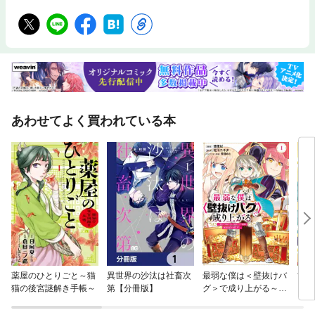
あわせてよく買われている本
薬屋のひとりごと～猫
異世界の沙汰は社畜次
最弱な僕は＜壁抜けバ
亡国
猫の後宮謎解き手帳～
第【分冊版】
グ＞で成り上がる～壁
をすり抜けたら、初回
クリア報酬を無限回収