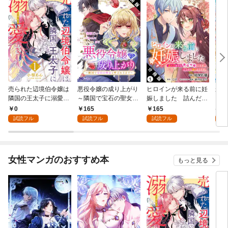
売られた辺境伯令嬢は
悪役令嬢の成り上がり
ヒロインが来る前に妊
かた
隣国の王太子に溺愛さ
～隣国で宝石の聖女と
娠しました 詰んだは
る理
れる 1
呼ばれるまで～（コミ
ずの悪役令嬢ですが、
0
165
165
9
ック） 分冊版 1
どうやら違うようです
試読フル
試読フル
試読フル
試
（コミック） 分冊版 1
女性マンガのおすすめ本
もっと見る