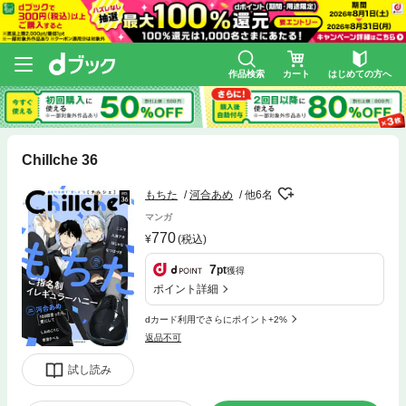
作品検索
カート
はじめての方へ
Chillche 36
もちた
河合あめ
他6名
マンガ
770
(税込)
7
pt
獲得
ポイント詳細
dカード利用でさらにポイント+2%
返品不可
試し読み