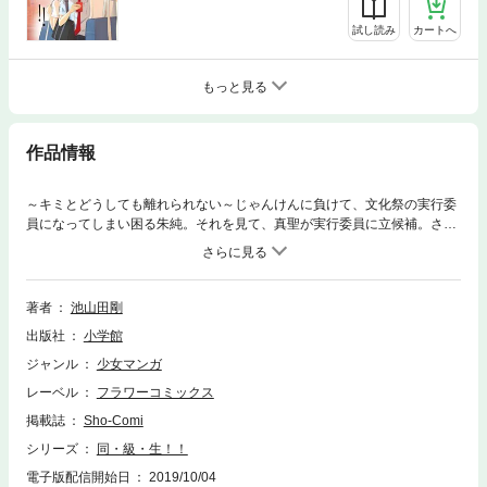
試し読み
カートへ
もっと見る
作品情報
～キミとどうしても離れられない～じゃんけんに負けて、文化祭の実行委
員になってしまい困る朱純。それを見て、真聖が実行委員に立候補。さら
に勇飛と声がそっくりで朱純にかまってくる皇子野という転校生も現れ
て…！？朱純は後夜祭の恋の伝説を勇飛と叶えることができるのか―？秘
めたる想いが波乱を巻き起こす第6巻！
著者
池山田剛
出版社
小学館
ジャンル
少女マンガ
レーベル
フラワーコミックス
掲載誌
Sho-Comi
シリーズ
同・級・生！！
電子版配信開始日
2019/10/04