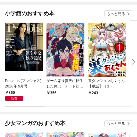
小学館のおすすめ本
もっと見る
Precious (プレシャス)
ゲーム悪役貴族に転生
裏ダンジョンおくさん
あや
2026年 9月号
した俺は、チート筋肉
【単話】（１）
し夫
で無双する【単話】
倉で
860
356
243
1
（１）
る～
新着
少女マンガのおすすめ本
もっと見る