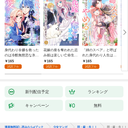
身代わり令嬢を救った
花嫁の座を奪われた忌
「姉のスペア」と呼ば
大好
のは冷酷無慈悲な氷の
み姫は楽しい亡命生活
れた身代わり人生は、
うお
王子の愛でした１
はじめます！１
今日でやめることにし
１
165
165
165
1
ます～辺境で自由を満
試読フル
試読フル
試読フル
試
喫中なので、今さら真
の聖女と言われても知
りません！～１
新刊配信予定
ランキング
キャンペーン
無料
漫画無料試し読みならdブック
少女マンガ
同・級・生！！
同・級・生！！