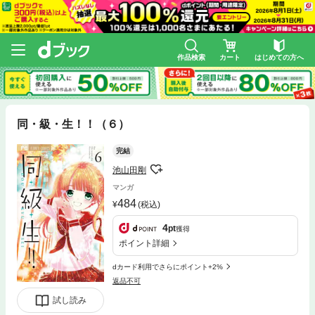
作品検索
カート
はじめての方へ
同・級・生！！（６）
完結
池山田剛
マンガ
484
(税込)
4
pt
獲得
ポイント詳細
dカード利用でさらにポイント+2%
返品不可
試し読み