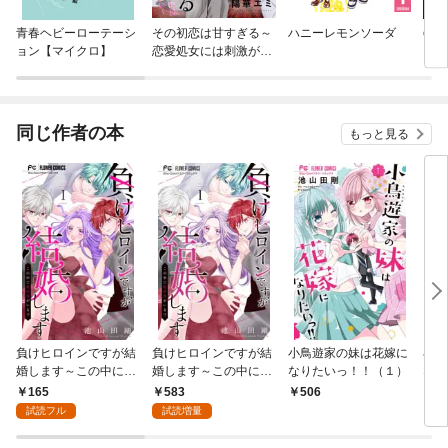
青春ヘビーローテーシ
その初恋は甘すぎる～
ハニーレモンソーダ
com
ョン【マイクロ】
恋愛処女には刺激が強
さま
い～
の妻
同じ作者の本
もっと見る
負けヒロインですが結
負けヒロインですが結
小鳥遊家の妹は花嫁に
小鳥
婚します～この中に私
婚します～この中に私
なりたいっ！！（１）
なり
の夫がいる！？～【マ
の夫がいる！？～
クロ
165
583
506
1
イクロ】（１）
（１）
試読フル
試読増量