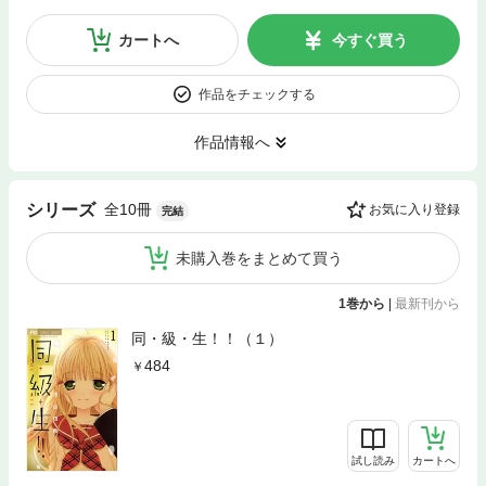
カートへ
今すぐ買う
作品をチェックする
作品情報へ
全10冊
シリーズ
お気に入り登録
完結
未購入巻をまとめて買う
1巻から
|
最新刊から
同・級・生！！（１）
484
試し読み
カートへ