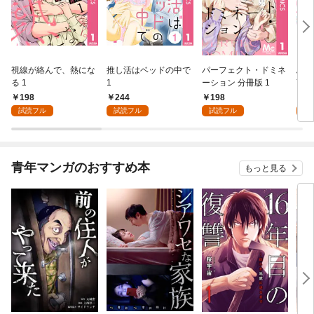
視線が絡んで、熱にな
推し活はベッドの中で
パーフェクト・ドミネ
ふし
る 1
1
ーション 分冊版 1
言っ
198
244
198
2
試読フル
試読フル
試読フル
試
青年マンガのおすすめ本
もっと見る