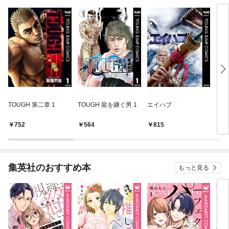
TOUGH 第二章 1
TOUGH 龍を継ぐ男 1
エイハブ
ドッ
（１
752
564
815
6
集英社のおすすめ本
もっと見る