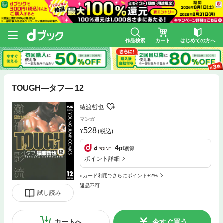
作品検索
カート
はじめての方へ
TOUGH―タフ― 12
猿渡哲也
マンガ
528
(税込)
4
pt
獲得
ポイント詳細
dカード利用でさらにポイント+2%
返品不可
試し読み
カートへ
今すぐ買う