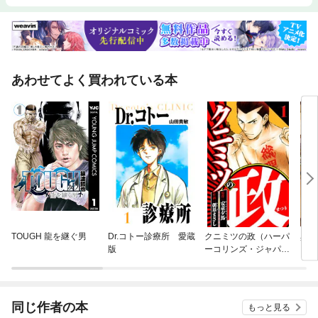
あわせてよく買われている本
TOUGH 龍を継ぐ男
Dr.コトー診療所 愛蔵
クニミツの政（ハーパ
異世
版
ーコリンズ・ジャパン
×アルト出版）
同じ作者の本
もっと見る