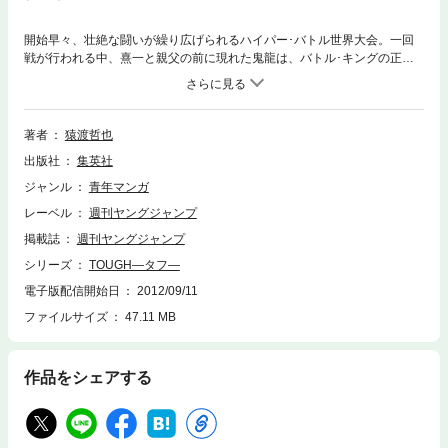
開始早々、壮絶な闘いが繰り広げられるハイパー･バトル世界大会。一回
戦が行われる中、熹一と親父の前に現れた鬼龍は、バトル･キングの正体
を突き止めるため、控え室を襲撃する!! 妖気すら漂う控え室から姿を見せ
たバトル･キングは、襲いかかる鬼龍の攻撃を全て見切り、恐るべき強さ
を見せつけた。そして遂に明かされたその素顔は…!?
著者
猿渡哲也
出版社
集英社
ジャンル
青年マンガ
レーベル
週刊ヤングジャンプ
掲載誌
週刊ヤングジャンプ
シリーズ
TOUGH―タフ―
電子版配信開始日
2012/09/11
ファイルサイズ
47.11 MB
作品をシェアする