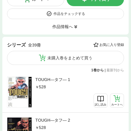
作品をチェックする
作品情報へ
シリーズ
全39冊
お気に入り登録
未購入巻をまとめて買う
1巻から
|
最新刊から
TOUGH―タフ― 1
528
試し読み
カートへ
TOUGH―タフ― 2
528