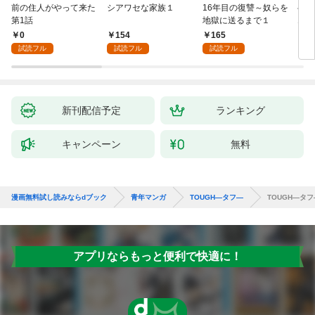
前の住人がやって来た
シアワセな家族１
16年目の復讐～奴らを
ベイ
第1話
地獄に送るまで１
エブ
版】
0
154
165
2
試読フル
試読フル
試読フル
新刊配信予定
ランキング
キャンペーン
無料
漫画無料試し読みならdブック
青年マンガ
TOUGH―タフ―
TOUGH―タフ
アプリならもっと便利で快適に！