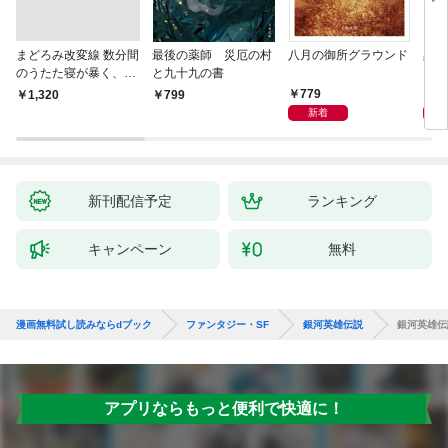
まどろみ改変線 数分間
最後の薬師 災厄の村
八月の御所グラウンド
黒い
のうたた寝が暴く、18
と九十九の書
0度反転した世界の謎
779
8
￥1,320
799
新着
新刊配信予定
ランキング
キャンペーン
無料
漫画無料試し読みならdブック
ファンタジー・SF
銀河英雄伝説
銀河英雄伝
アプリならもっと便利で快適に！