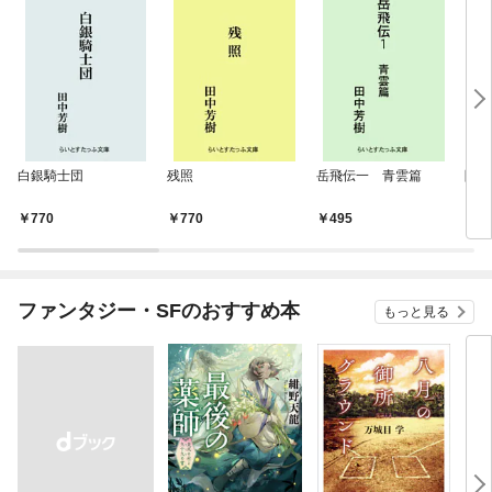
白銀騎士団
残照
岳飛伝一 青雲篇
隋唐
ノ巻
770
770
495
4
ファンタジー・SFのおすすめ本
もっと見る