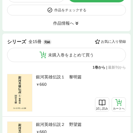
作品をチェックする
作品情報へ
全15冊
シリーズ
お気に入り登録
完結
未購入巻をまとめて買う
1巻から
|
最新刊から
銀河英雄伝説１ 黎明篇
660
試し読み
カートへ
銀河英雄伝説２ 野望篇
660