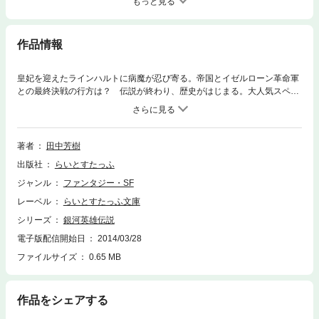
もっと見る
作品情報
皇妃を迎えたラインハルトに病魔が忍び寄る。帝国とイゼルローン革命軍
との最終決戦の行方は？ 伝説が終わり、歴史がはじまる。大人気スペー
スオペラの完結篇。
著者
田中芳樹
出版社
らいとすたっふ
ジャンル
ファンタジー・SF
レーベル
らいとすたっふ文庫
シリーズ
銀河英雄伝説
電子版配信開始日
2014/03/28
ファイルサイズ
0.65 MB
作品をシェアする