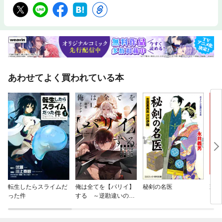
あわせてよく買われている本
転生したらスライムだ
俺は全てを【パリイ】
秘剣の名医
薫る
った件
する ～逆勘違いの世
界最強は冒険者になり
たい～