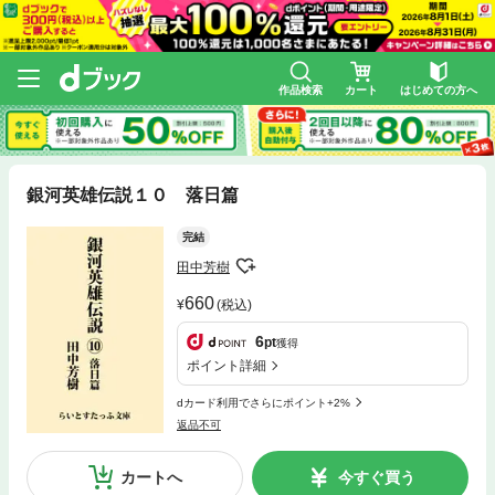
作品検索
カート
はじめての方へ
銀河英雄伝説１０ 落日篇
完結
田中芳樹
660
(税込)
6
pt
獲得
ポイント詳細
dカード利用でさらにポイント+2%
返品不可
カートへ
今すぐ買う