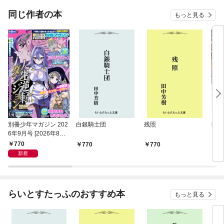
同じ作者の本
もっと見る
別冊少年マガジン 202
白銀騎士団
残照
銀河
6年9月号 [2026年8月7
日発売]
770
770
770
5
新着
らいとすたっふのおすすめ本
もっと見る