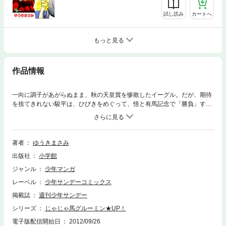
試し読み
カートへ
もっと見る
作品情報
一向に調子があがらぬまま、秋の天皇賞を惨敗したイーグル。だが、期待
を捨てきれない駿平は、ひびきをめぐって、悟と有馬記念で「勝負」する
ことになる！？暮の中山に吹き荒れる恋の嵐、堂々第10巻！
著者
ゆうきまさみ
出版社
小学館
ジャンル
少年マンガ
レーベル
少年サンデーコミックス
掲載誌
週刊少年サンデー
シリーズ
じゃじゃ馬グルーミン★UP！
電子版配信開始日
2012/09/26