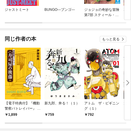
ジャストミート
BUNGO—ブンゴ—
ジョジョの奇妙な冒険
花の
第7部 スティール・ボ
に—
ール・ラン
同じ作者の本
もっと見る
【電子特典付】『機動
新九郎、奔る！（１）
アトム ザ・ビギニン
週刊
警察パトレイバー』 寿
グ（１）
ピリ
司屋の後藤
【デ
1,899
759
792
5
ビア
m 
（2