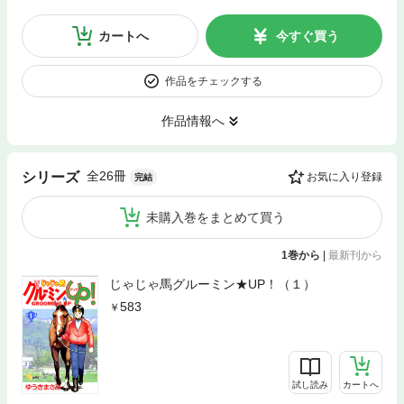
カートへ
今すぐ買う
作品をチェックする
作品情報へ
全26冊
シリーズ
お気に入り登録
完結
未購入巻をまとめて買う
1巻から
|
最新刊から
じゃじゃ馬グルーミン★UP！（１）
583
試し読み
カートへ