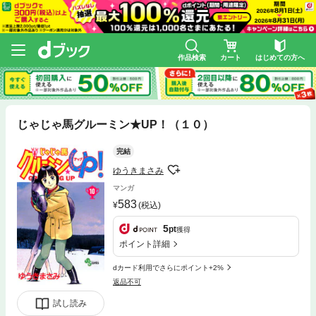
作品検索
カート
はじめての方へ
じゃじゃ馬グルーミン★UP！（１０）
完結
ゆうきまさみ
マンガ
583
(税込)
5
pt
獲得
ポイント詳細
dカード利用でさらにポイント+2%
返品不可
試し読み