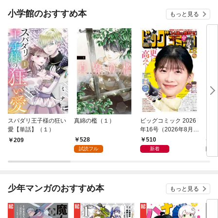
売号
小学館のおすすめ本
もっと見る
スパダリ王子様の狂い
真綿の檻（１）
ビッグコミック 2026
こん
愛【単話】（１）
年16号（2026年8月7
（１
日発売）
528
510
5
209
試読フル
新着
試
少年マンガのおすすめ本
もっと見る