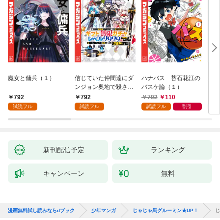
魔女と傭兵（１）
信じていた仲間達にダ
ハナバス 苔石花江の
追放
ンジョン奥地で殺され
バスケ論（１）
『自
かけたがギフト『無限
領地
792
792
792
110
7
ガチャ』でレベル９９
強の
試読フル
試読フル
試読フル
割引
試
９９の仲間達を手に入
～最
れて元パーティーメン
で始
バーと世界に復讐＆
拓ス
『ざまぁ！』します！
（１
（１）
新刊配信予定
ランキング
キャンペーン
無料
漫画無料試し読みならdブック
少年マンガ
じゃじゃ馬グルーミン★UP！
じ