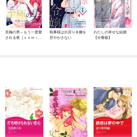
至極の男～もう一度愛
執事様は出戻り令嬢を
わたしの幸せな結婚
される夜［ｃｏｍｉ
甘やかさない
【分冊版】
ｃ ｔｉｎｔ］ 分冊
版