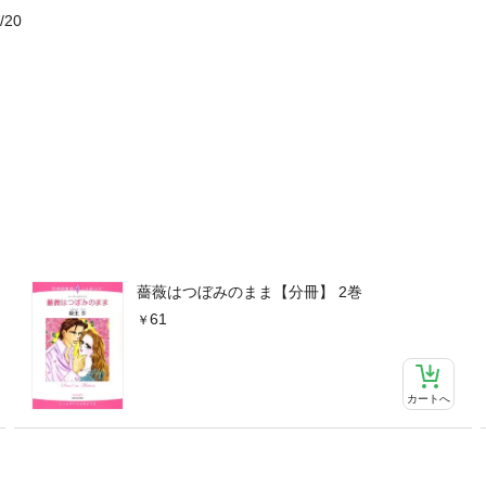
/20
薔薇はつぼみのまま【分冊】 2巻
61
カートへ