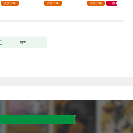
ック） 分冊版 1
どうやら違うようです
試読フル
試読フル
試読フル
割引
（コミック） 分冊版 1
版
無料