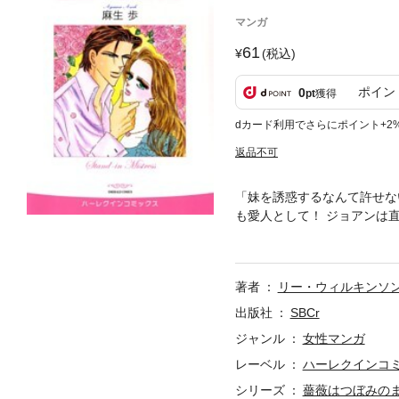
マンガ
61
(税込)
ポイン
0
pt
獲得
dカード利用でさらにポイント+2
返品不可
「妹を誘惑するなんて許せな
も愛人として！ ジョアンは
ンに愛人になれというのだ。
著者
リー・ウィルキンソ
出版社
SBCr
ジャンル
女性マンガ
レーベル
ハーレクインコ
シリーズ
薔薇はつぼみの