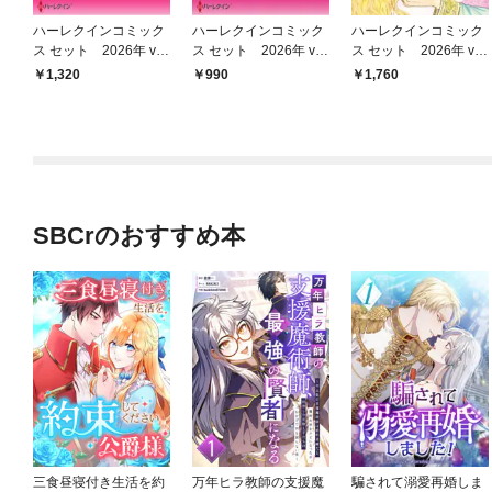
ハーレクインコミック
ハーレクインコミック
ハーレクインコミック
ス セット 2026年 vo
ス セット 2026年 vo
ス セット 2026年 vo
l.855
l.780
l.909
1,320
990
1,760
SBCrのおすすめ本
三食昼寝付き生活を約
万年ヒラ教師の支援魔
騙されて溺愛再婚しま