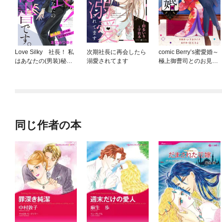
Love Silky 社長！ 私
次期社長に再会したら
comic Berry’s蜜愛婚～
はあなたの(男装)秘書
溺愛されてます
極上御曹司とのお見合
です。
い事情～
同じ作者の本