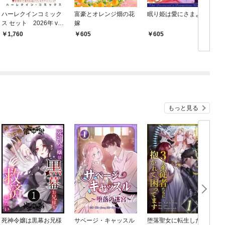
ハーレクインコミック
富豪とオレンジ畑の花
眠り姫は愛にさまよう
ス セット 2026年 vo
嫁
l.910
1,760
605
605
もっと見る
死神令嬢は黒幕お兄様
サベージ・キャッスル
堕落聖女に転生した