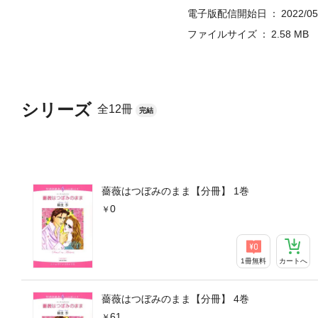
電子版配信開始日
2022/05
ファイルサイズ
2.58 MB
シリーズ
全12冊
完結
薔薇はつぼみのまま【分冊】 1巻
0
1冊無料
カートへ
薔薇はつぼみのまま【分冊】 4巻
61