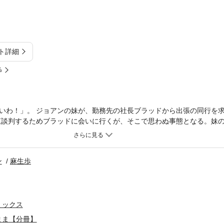
ト詳細
%
いわ！」。 ジョアンの妹が、勤務先の社長ブラッドから出張の同行を
直談判するためブラッドに会いに行くが、そこで思わぬ事態となる。妹
不安を抱きつつも、セクシーな彼の甘い誘いに抗えなくて!?
ン
麻生歩
ミックス
まま【分冊】