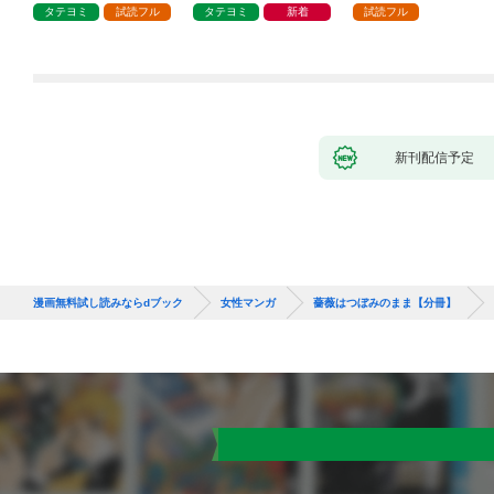
タテヨミ
試読フル
タテヨミ
新着
試読フル
新刊配信予定
漫画無料試し読みならdブック
女性マンガ
薔薇はつぼみのまま【分冊】