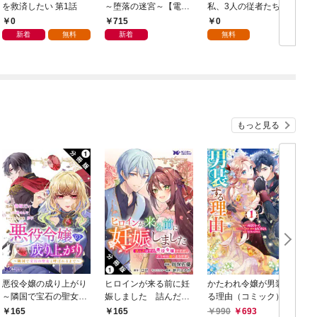
を救済したい 第1話
～堕落の迷宮～【電子
私、3人の従者たちに
単行本版】 第1巻
抱かれて困ってます 第
0
715
0
1話
新着
無料
新着
無料
もっと見る
悪役令嬢の成り上がり
ヒロインが来る前に妊
かたわれ令嬢が男装す
～隣国で宝石の聖女と
娠しました 詰んだは
る理由（コミック） 1
呼ばれるまで～（コミ
ずの悪役令嬢ですが、
165
165
990
693