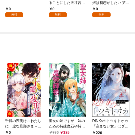
ることにした天才宮廷
嬢は初恋がしたい 第1
魔術師～辺境の地でス
話
0
0
0
ローライフを夢見る
無料
無料
無料
が、不届き者を倒して
いたら『最果ての魔
女』と呼ばれるように
なる～ 第1話
千鶴の夜明け～わたし
聖女の姉ですが、妹の
DINKsのトツキトオカ
に一途な旦那さま～
ための特殊魔石や特殊
「産まない女」はダメ
【分冊版】 1話「北条
薬草の採取をやめた
ですか？（分冊版）
0
770
385
220