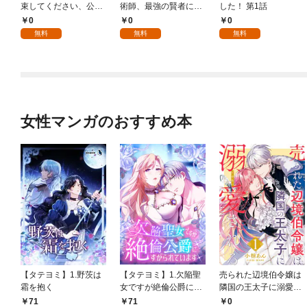
束してください、公爵
術師、最強の賢者にな
した！ 第1話
様 1話
る～不人気の支援魔術
0
0
0
師は給料泥棒だと魔術
無料
無料
無料
大学をクビになった
が、出世した元教え子
たちのおかげで何も困
らない件～ 第1話
女性マンガのおすすめ本
【タテヨミ】1.野茨は
【タテヨミ】1.欠陥聖
売られた辺境伯令嬢は
霜を抱く
女ですが絶倫公爵にす
隣国の王太子に溺愛さ
がられています
れる 1
71
71
0