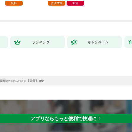
家の生贄（１）」
ら、隣国の魔術師様の
【第1話】
無料
試読増量
割引
元で幸せになりまし
た！（コミック） 1巻
ランキング
キャンペーン
薔薇はつぼみのまま【分冊】 8巻
アプリならもっと便利で快適に！