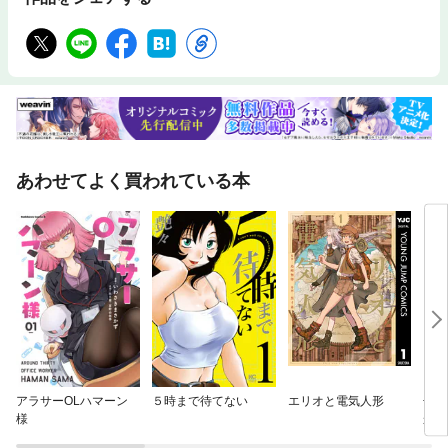
あわせてよく買われている本
アラサーOLハマーン
５時まで待てない
エリオと電気人形
子ど
様
かる