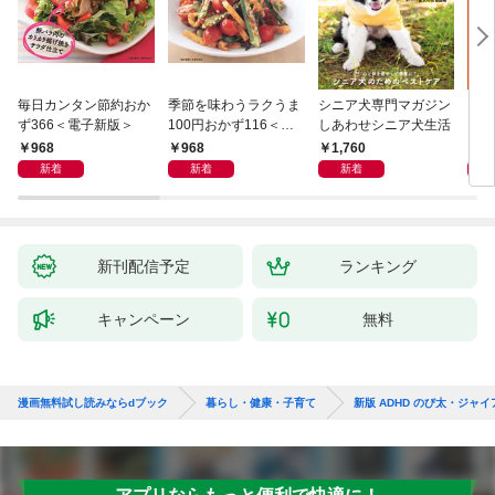
毎日カンタン節約おか
季節を味わうラクうま
シニア犬専門マガジン
アイ
ず366＜電子新版＞
100円おかず116＜電
しあわせシニア犬生活
ピ 
子新版＞
しも
968
968
1,760
1,
新着
新着
新着
新刊配信予定
ランキング
キャンペーン
無料
漫画無料試し読みならdブック
暮らし・健康・子育て
新版 ADHD のび太・ジャ