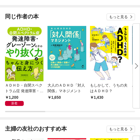
同じ作者の本
もっと見る
ＡＤＨＤ・自閉スペク
大人のＡＤＨＤ「対人
もしかして、うちの夫
AD
トラム症 発達障害・グ
関係」マネジメント
はＡＤＨＤ？
ら読
レーゾーンの子の「や
1,200
1,650
1,430
1,
り抜く力」がちゃんと
新着
身につく伝え方
主婦の友社のおすすめ本
もっと見る