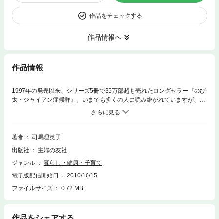
作品をチェックする
作品情報へ
作品情報
1997年の発売以来、シリーズ5冊で35万部超も売れたロングセラー『のび
太・ジャイアン症候群』。いまでも多くの人に読み継がれていますが、A
DHDがあまり知られていなかった当時から、ADHDをめぐる状況は激変し
ました。そこで、この10年間の変化や新しい知見をふんだんに盛り込み、
内容をリフレッシュ。ADHDの子どもとのじょうずなつきあい方がより具
体的に書かれ、ますます役立つ1冊に。特別支援教育に携わる先生や学校
著者
司馬理英子
関係者にもぜひおすすめします！
出版社
主婦の友社
ジャンル
暮らし・健康・子育て
電子版配信開始日
2010/10/15
ファイルサイズ
0.72 MB
作品をシェアする