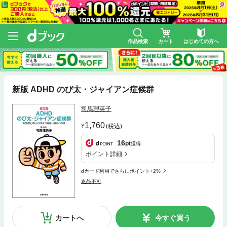
作品検索
カート
はじめての方へ
新版 ADHD のび太・ジャイアン症候群
司馬理英子
1,760
(税込)
16
pt
獲得
ポイント詳細
dカード利用でさらにポイント+2%
返品不可
カートへ
今すぐ買う