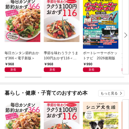
毎日カンタン節約おか
季節を味わうラクうま
ボートレーサーポケッ
小さ
ず366＜電子新版＞
100円おかず116＜電
トナビ 2026後期版
士 
子新版＞
968
968
990
6
新着
新着
新着
暮らし・健康・子育てのおすすめ本
もっと見る