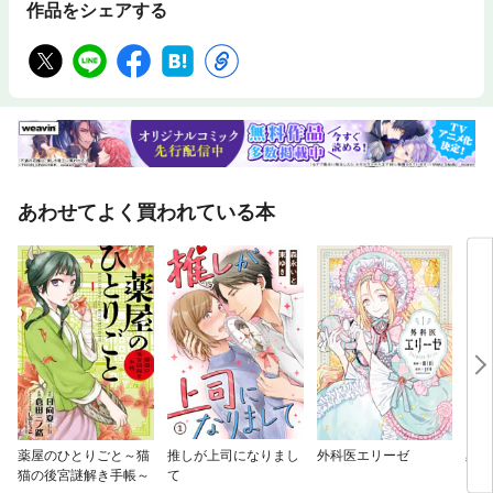
作品をシェアする
あわせてよく買われている本
薬屋のひとりごと～猫
推しが上司になりまし
外科医エリーゼ
黒崎
猫の後宮謎解き手帳～
て
い