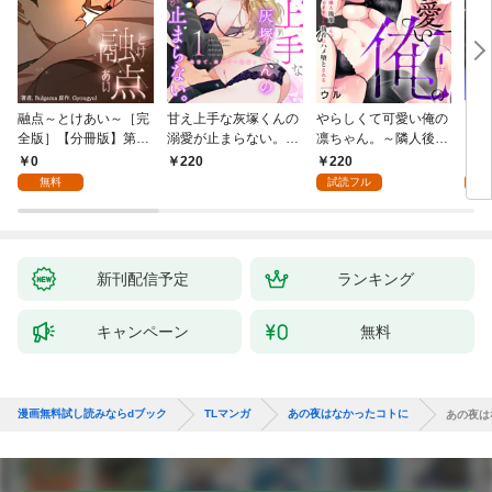
融点～とけあい～［完
甘え上手な灰塚くんの
やらしくて可愛い俺の
マゾ
全版］【分冊版】第1
溺愛が止まらない。純
凛ちゃん。～隣人後輩
くさ
話
情で、健気で…絶倫！
くんのイキすぎた執着
ッチ
0
220
2
220
(1)
にハメ堕とされる～(1)
まま
無料
試読フル
試
～(1
新刊配信予定
ランキング
キャンペーン
無料
漫画無料試し読みならdブック
TLマンガ
あの夜はなかったコトに
あの夜は