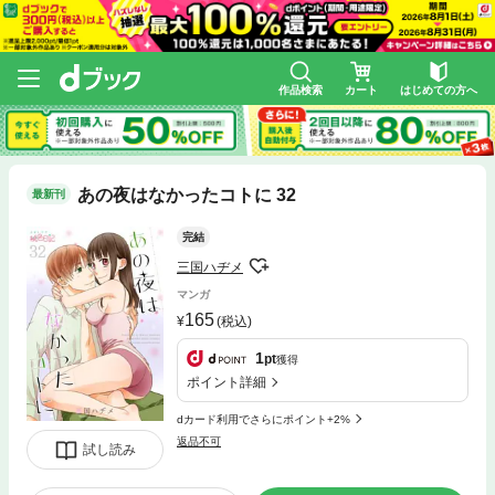
作品検索
カート
はじめての方へ
あの夜はなかったコトに 32
最新刊
完結
三国ハヂメ
マンガ
165
(税込)
1
pt
獲得
ポイント詳細
dカード利用でさらにポイント+2%
返品不可
試し読み