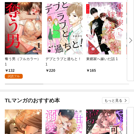
奪う男（フルカラー）
デブとラブと過ちと！
東郷家へ嫁いだ話 1
十億
1
1
ちの
132
220
165
1
試読フル
TLマンガのおすすめ本
もっと見る