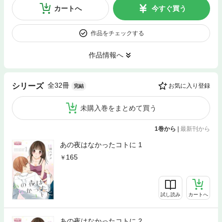
カートへ
今すぐ買う
作品をチェックする
作品情報へ
全32冊
シリーズ
お気に入り登録
完結
未購入巻をまとめて買う
1巻から
|
最新刊から
あの夜はなかったコトに 1
165
試し読み
カートへ
あの夜はなかったコトに 2