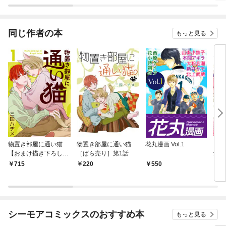
同じ作者の本
もっと見る
物置き部屋に通い猫
物置き部屋に通い猫
花丸漫画 Vol.1
おい
【おまけ描き下ろし付
［ばら売り］第1話
愛を
き】 1巻
で～
715
220
550
1
シーモアコミックスのおすすめ本
もっと見る