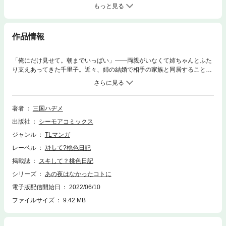
もっと見る
作品情報
「俺にだけ見せて。朝までいっぱい」――両親がいなくて姉ちゃんとふた
り支えあってきた千里子。近々、姉の結婚で相手の家族と同居すること
に！姉ちゃんが幸せになるのは大歓迎なんだけど、相手の家族の手前、夜
遅くまで遊ぶのはムリ。そんな猫かぶり生活直前に飲み屋で知り合ったの
は、すっごい好みの顔の男！！意気投合しすぎて朝までいっぱいエッチし
ちゃった。。。そしたら好みの顔の男が、翌日、姉の結婚相手の息子とし
著者
三国ハヂメ
て現れて――！？【桃色日記】
出版社
シーモアコミックス
ジャンル
TLマンガ
レーベル
ｽｷして?桃色日記
掲載誌
スキして？桃色日記
シリーズ
あの夜はなかったコトに
電子版配信開始日
2022/06/10
ファイルサイズ
9.42 MB