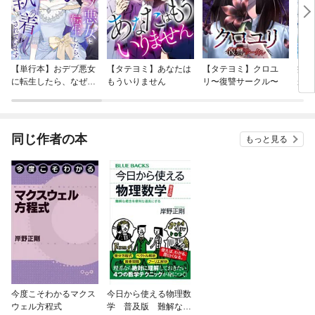
【単行本】おデブ悪女
【タテヨミ】あなたは
【タテヨミ】クロユ
病弱
に転生したら、なぜか
もういりません
リ〜復讐サークル〜
が、
ラスボス王子様に執着
ぎて
されています
たち
ね！
同じ作者の本
もっと見る
今度こそわかるマクス
今日から使える物理数
ウェル方程式
学 普及版 難解な概