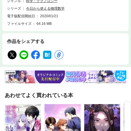
使えるようになる！
ジャンル
科学・テクノロジー
シリーズ
今日から使える物理数学
電子版配信開始日
2020/01/21
ファイルサイズ
64.16 MB
作品をシェアする
あわせてよく買われている本