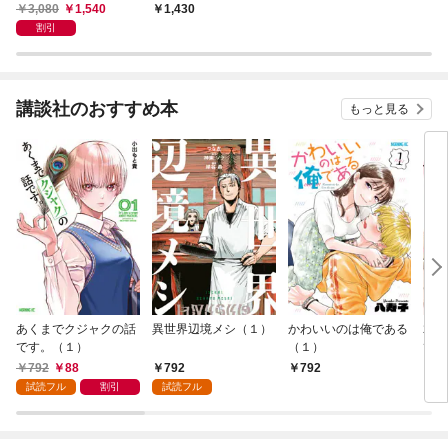
念を便利な道具にする
3,080
1,540
1,430
割引
講談社のおすすめ本
もっと見る
あくまでクジャクの話
異世界辺境メシ（１）
かわいいのは俺である
君が
です。（１）
（１）
て 
792
88
792
792
2
試読フル
割引
試読フル