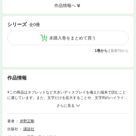
作品情報へ
シリーズ
全0冊
未購入巻をまとめて買う
1巻から
|
最新刊から
作品情報
※この商品はタブレットなど大きいディスプレイを備えた端末で読むこと
に適しています。また、文字だけを拡大することや、文字列のハイライ
ト、検索、辞書の参照、引用などの機能が使用できません。実例から入る
愉快な物理数学。あっ！ こんなにも面白い使い方があったのか！微分方
程式にベクトル解析、複素関数にフーリエ変換、これ、どこでどう使う
の……？だれもが抱くそんな疑問に、徹底して答えます。物理や工学に、
著者
岸野正剛
今すぐ使える数学のワザを実例を用いてスパッと納得させる！ 「難しい
出版社
講談社
数学」を「実際に役立つ道具」に変えてみせる本。物理数学がだれにでも