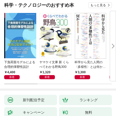
科学・テクノロジーのおすすめ本
もっと見る
下負荷面モデルによる
ヤマケイ文庫 新 くら
科学から見た人間の
イラ
合理的弾塑性設計
べてわかる野鳥300
〈多様性〉とは何か―
と古
―遺伝科学と疑似科学
4,400
1,320
3,300
6,
新着
新着
新着
新刊配信予定
ランキング
キャンペーン
無料