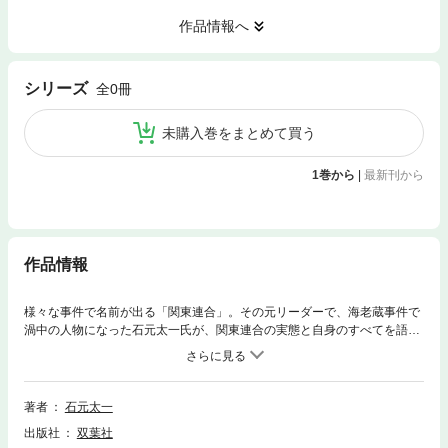
作品情報へ
シリーズ
全0冊
未購入巻をまとめて買う
1巻から
|
最新刊から
作品情報
様々な事件で名前が出る「関東連合」。その元リーダーで、海老蔵事件で
渦中の人物になった石元太一氏が、関東連合の実態と自身のすべてを語
る。暴走族として活動し、トーヨーボウル事件で特別少年院入りした10
代。また、芸能人との交友、海老蔵事件の真相、上原美優との関係まで、
ベールに包まれていた謎が明らかに。
著者
石元太一
出版社
双葉社