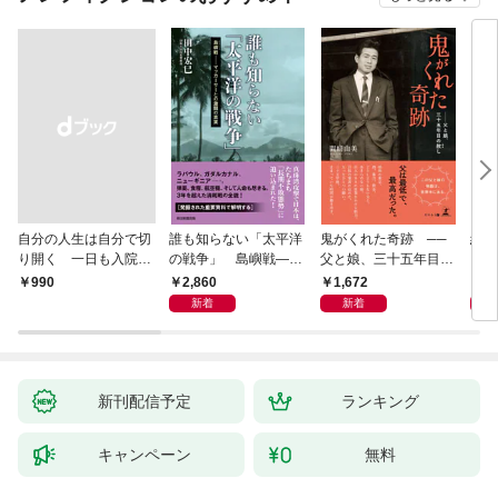
自分の人生は自分で切
誰も知らない「太平洋
鬼がくれた奇跡 ──
絆の
り開く 一日も入院せ
の戦争」 島嶼戦――
父と娘、三十五年目の
と渡
ずに逝った乳がん患者
マッカーサーとの激闘
赦し
2,860
1,672
8
￥990
から医療を見た風景
の真実
新着
新着
新刊配信予定
ランキング
キャンペーン
無料