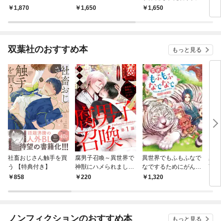
1,870
1,650
1,650
1,
双葉社のおすすめ本
もっと見る
社畜おじさん触手を買
腐男子召喚～異世界で
異世界でもふもふなで
真実
う 【特典付き】
神獣にハメられました
なでするためにがんば
言わ
～ 分冊版 1
ってます。 ： 1
たの
858
220
1,320
1,
ても
す！
ノンフィクションのおすすめ本
もっと見る