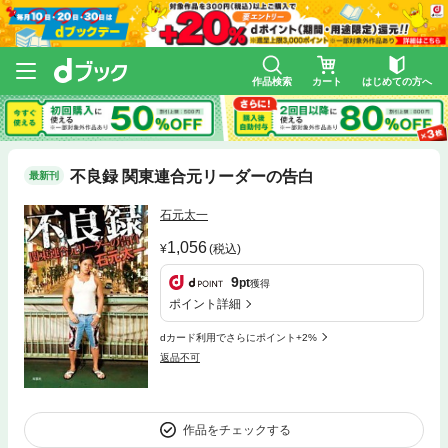
作品検索
カート
はじめての方へ
不良録 関東連合元リーダーの告白
最新刊
石元太一
1,056
(税込)
9
pt
獲得
ポイント詳細
dカード利用でさらにポイント+2%
返品不可
作品をチェックする