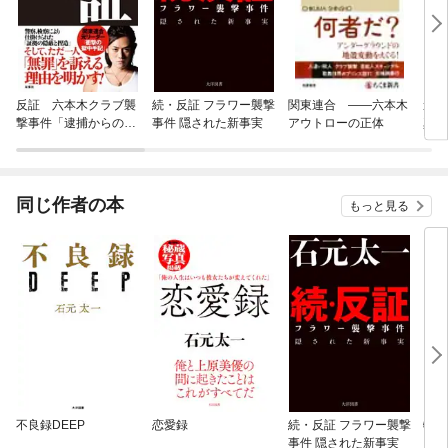
反証 六本木クラブ襲
続・反証 フラワー襲撃
関東連合 ——六本木
遺書 −関東連合崩壊
撃事件「逮捕からの７
事件 隠された新事実
アウトローの正体
真実
００日」
−
同じ作者の本
もっと見る
不良録DEEP
恋愛録
続・反証 フラワー襲撃
特別
事件 隠された新事実