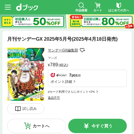
作品検索
カート
はじめての方へ
月刊サンデーGX 2025年5月号(2025年4月18日発売)
サンデーGX編集部
マンガ
789
(税込)
7
pt
獲得
ポイント詳細
dカード利用でさらにポイント+2%
返品不可
試し読み
カートへ
今すぐ買う