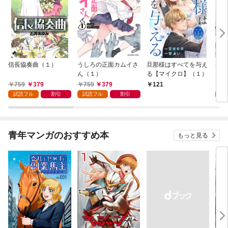
信長協奏曲（１）
うしろの正面カムイさ
旦那様はすべてを与え
はじ
ん（１）
る【マイクロ】（１）
（１
759
379
759
379
7
121
試読フル
割引
試読フル
割引
試
青年マンガのおすすめ本
もっと見る