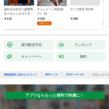
会社をやめずに副業馬
キャシャーンR(話売
ヤング宣言 Vol.95
キミ
主ーホシニネガイヲ
り) #1
(話
ー 1
165
1
110
￥396
試読フル
試
新刊配信予定
ランキング
キャンペーン
無料
漫画無料試し読みならdブック
青年マンガ
月刊サンデーGX
月刊サンデーGX 
アプリならもっと便利で快適に！