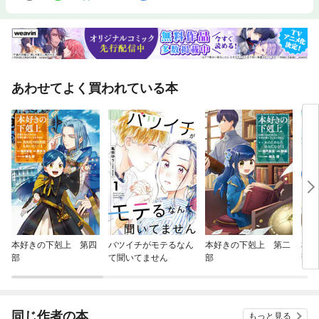
あわせてよく買われている本
本好きの下剋上 第四
バツイチがモテるなん
本好きの下剋上 第二
本好
部
て聞いてません
部
部
同じ作者の本
もっと見る