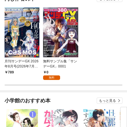
月刊サンデーGX 2026
無料サンプル集「サン
年8月号(2026年7月16
デーGX」0001
日発売)
0
789
無料
小学館のおすすめ本
もっと見る