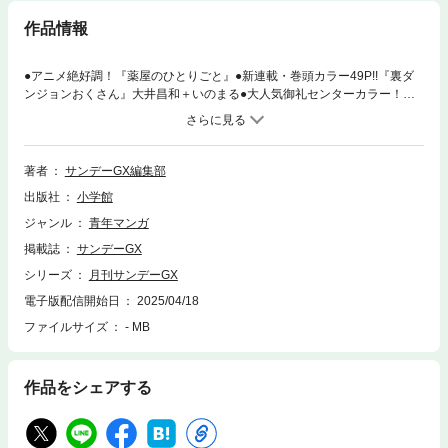
作品情報
●アニメ絶好調！『薬屋のひとりごと』●新連載・巻頭カラー49P!!『裏ダ
ンジョンおくさん』大井昌和＋いのまる●大人気御礼センターカラー！
『薬屋のひとりごと』日向夏＋倉田三ノ路●単行本・重版ゾクゾク！『CO
SMOS』田村隆平●『任侠転生』／『BLACK LAGOON エダ イニシャル
ステージ』※電子版に関しましては、表紙・目次の情報と一部内容が異な
る場合があります。紙版の付録も含まれません。また広告・価格表示など
著者
サンデーGX編集部
は全て発行した当時の情報となります。
出版社
小学館
ジャンル
青年マンガ
掲載誌
サンデーGX
シリーズ
月刊サンデーGX
電子版配信開始日
2025/04/18
ファイルサイズ
- MB
作品をシェアする