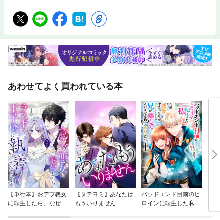
あわせてよく買われている本
【単行本】おデブ悪女
【タテヨミ】あなたは
バッドエンド目前のヒ
【タ
に転生したら、なぜか
もういりません
ロインに転生した私、
リ〜
ラスボス王子様に執着
今世では恋愛するつも