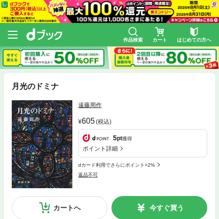
作品検索
カート
はじめての方へ
月光のドミナ
遠藤周作
605
(税込)
5
pt
獲得
ポイント詳細
dカード利用でさらにポイント+2%
返品不可
カートへ
今すぐ買う