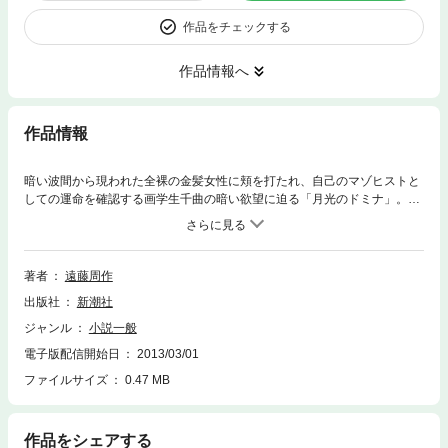
作品をチェックする
作品情報へ
作品情報
暗い波間から現われた全裸の金髪女性に頬を打たれ、自己のマゾヒストと
しての運命を確認する画学生千曲の暗い欲望に迫る「月光のドミナ」。外
国旅行中、結核が再発した夫に南仏見物を同意させる妻のわがままを描く
「再発」。ほか「シラノ・ド・ベルジュラック」「あまりに碧い空」「パ
ロディ」「寄港地」「宦官」「松葉杖の男」「地なり」「イヤな奴」「葡
萄」を収録。作中人物の心に潜む暗い衝動やエゴイズムや恐怖を、そのま
著者
遠藤周作
ま描き出す誠実な筆致と明確な構成を持つ初期短編11作。
出版社
新潮社
ジャンル
小説一般
電子版配信開始日
2013/03/01
ファイルサイズ
0.47 MB
作品をシェアする