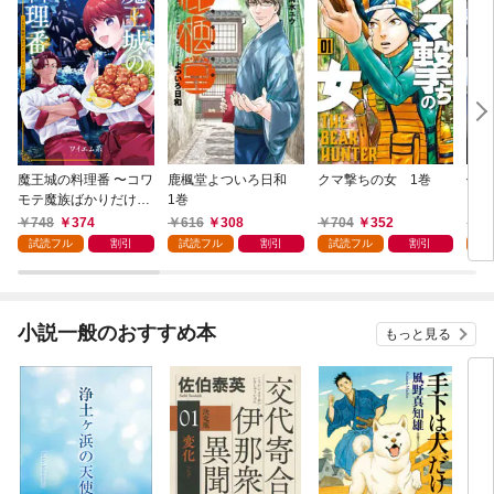
魔王城の料理番 〜コワ
鹿楓堂よついろ日和
クマ撃ちの女 1巻
俺の
モテ魔族ばかりだけ
1巻
ンビ
ど、ホワイトな職場で
る 
748
374
616
308
704
352
7
す〜 1巻
試読フル
割引
試読フル
割引
試読フル
割引
試
小説一般のおすすめ本
もっと見る