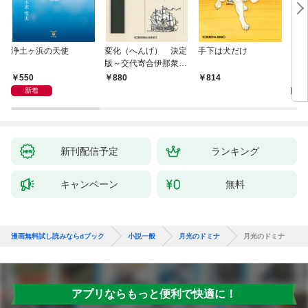
浄土ヶ浜の天使
変化（へんげ） 決定
手下は犬だけ
マリ
版～交代寄合伊那衆異
聞（1）～
550
1,
880
814
新着
新刊配信予定
ランキング
キャンペーン
無料
漫画無料試し読みならdブック
小説一般
月光のドミナ
月光のドミナ
アプリならもっと便利で快適に！