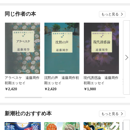
されています
りがチートな兄が離し
てくれません！？@C
OMIC
同じ作者の本
もっと見る
アラベスケ 遠藤周作
沈黙の声 遠藤周作初
現代誘惑論 遠藤周作
人生
初期エッセイ
期エッセイ
初期エッセイ
藤周
2,420
2,420
1,980
1,
新潮社のおすすめ本
もっと見る