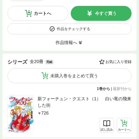
カートへ
今すぐ買う
作品をチェックする
作品情報へ
全20冊
シリーズ
お気に入り登録
完結
未購入巻をまとめて買う
1巻から
|
最新刊から
新フォーチュン・クエスト（1） 白い竜の飛来
した街
726
試し読み
カートへ