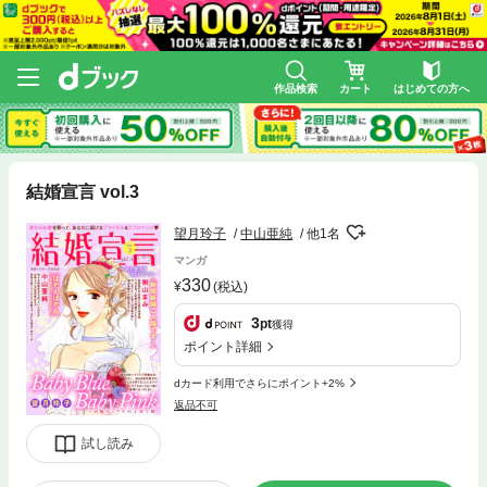
作品検索
カート
はじめての方へ
結婚宣言 vol.3
望月玲子
中山亜純
他1名
マンガ
330
(税込)
3
pt
獲得
ポイント詳細
dカード利用でさらにポイント+2%
返品不可
試し読み