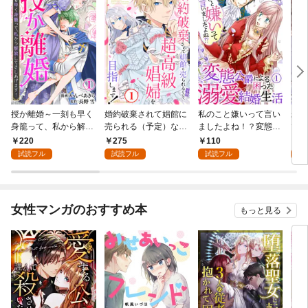
授か離婚～一刻も早く
婚約破棄されて娼館に
私のこと嫌いって言い
未熟
身籠って、私から解放
売られる（予定）なの
ましたよね！？変態公
で～
してさしあげます！1
で、超高級娼婦を目指
爵による困った溺愛結
感指
220
275
110
1
します！1
婚生活 1
試読フル
試読フル
試読フル
試
女性マンガのおすすめ本
もっと見る