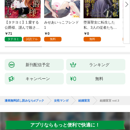
【タテヨミ】1.愛する
みせあいっこフレンド
堕落聖女に転生した
授か
公爵様、謹んで殺させ
1
私、3人の従者たちに
身籠
ていただきます！
抱かれて困ってます 第
して
71
0
0
2
1話
タテヨミ
試読フル
無料
無料
試
新刊配信予定
ランキング
キャンペーン
無料
漫画無料試し読みならdブック
女性マンガ
結婚宣言
結婚宣言 vol.3
アプリならもっと便利で快適に！