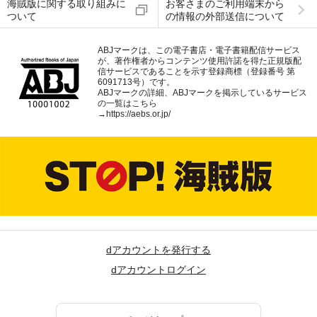
海賊版に関する取り組みに
お客さまのご利用端末から
ついて
の情報の外部送信について
ABJマークは、この電子書店・電子書籍配信サービス
が、著作権者からコンテンツ使用許諾を得た正規版配
信サービスであることを示す登録商標（登録番号 第
6091713号）です。
ABJマークの詳細、ABJマークを掲示しているサービス
の一覧はこちら
→
https://aebs.or.jp/
dアカウントを発行する
dアカウントログイン