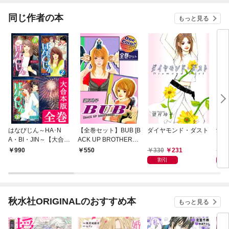
同じ作者の本
もっと見る
はなびじん～HA･N
【全巻セット】BUB [B
ダイヤモンド・ダスト
愛は
A・BI・JIN～【大合本
ACK UP BROTHERS]
版】 全巻収録
｜全2巻ワンコイ
330
231
3
990
550
ン！！
割引
秋水社ORIGINALのおすすめ本
もっと見る