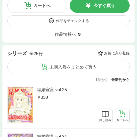
カートへ
今すぐ買う
作品をチェックする
作品情報へ
シリーズ
全25冊
お気に入り登録
未購入巻をまとめて買う
1巻から
|
最新刊から
結婚宣言 vol.25
330
試し読み
カートへ
結婚宣言 vol.24