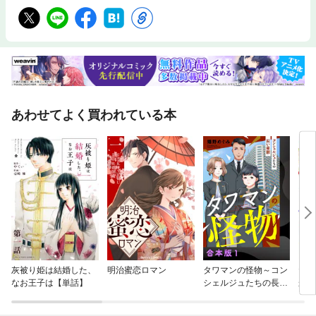
あわせてよく買われている本
灰被り姫は結婚した、
明治蜜恋ロマン
タワマンの怪物～コン
だっ
なお王子は【単話】
シェルジュたちの長い
から
憂鬱～【合本版】