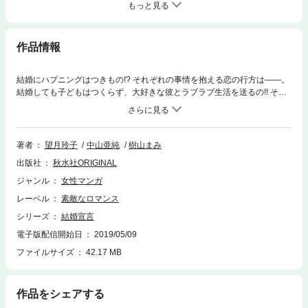
もっと見る
作品情報
結婚にハプニングはつきもの!? それぞれの事情を抱える恋の行方は――。
結婚しても子どもはつくらず、大好きな彼とラブラブ生活を送るの!! そん
な矢先、親友の子どもを引き取ることに!? 望月玲子「Baby Blue Baby Pin
k～同棲カップルの子育て婚」。幸せな結婚生活を送っていた憧れのお姉
ちゃんが家出!? 彼女の隠された気持ちとは…。中山亜純「ぱだんぱだん～
夫婦の歩み、今生きること～」。式場の司会業をする佳津美。今回の新婦
著者
望月玲子
中山亜純
樹山まみ
の家庭には暗い過去があるようで…。樹山まみ「新郎新婦ご入場で
出版社
秋水社ORIGINAL
す！」。変わらぬ愛を誓って、あなたに届けるブライダル＆ラブロマンス
♪ 夢みる女の子たちの結婚物語を描いた作品が登場!!（C）望月玲子/中山亜
ジャンル
女性マンガ
純/樹山まみ
レーベル
素敵なロマンス
シリーズ
結婚宣言
電子版配信開始日
2019/05/09
ファイルサイズ
42.17 MB
作品をシェアする