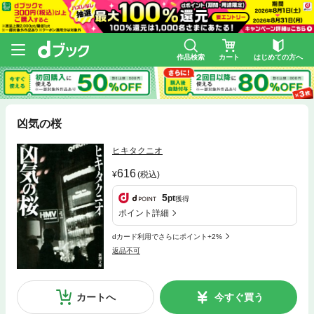
作品検索
カート
はじめての方へ
凶気の桜
ヒキタクニオ
616
(税込)
5
pt
獲得
ポイント詳細
dカード利用でさらにポイント+2%
返品不可
カートへ
今すぐ買う