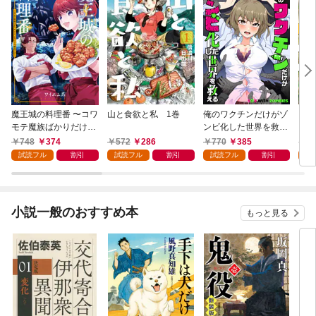
魔王城の料理番 〜コワ
山と食欲と私 1巻
俺のワクチンだけがゾ
クマ
モテ魔族ばかりだけ
ンビ化した世界を救え
ど、ホワイトな職場で
る 1巻
748
374
572
286
770
385
7
す〜 1巻
試読フル
割引
試読フル
割引
試読フル
割引
試
小説一般のおすすめ本
もっと見る