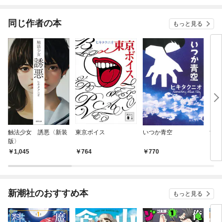
同じ作者の本
もっと見る
触法少女 誘悪〈新装
東京ボイス
いつか青空
女たち
版〉
1,045
764
770
7
新潮社のおすすめ本
もっと見る