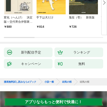
変化（へんげ） 決定
手下は犬だけ
鬼役（壱） 新装版
南町
版～交代寄合伊那衆異
舟の
聞（1）～
880
814
726
9
新刊配信予定
ランキング
キャンペーン
無料
漫画無料試し読みならdブック
小説一般
凶気の桜
凶気の桜
アプリならもっと便利で快適に！