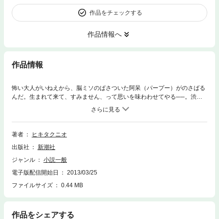
作品をチェックする
作品情報へ
作品情報
怖い大人がいねえから、脳ミソのぱさついた阿呆（パープー）がのさばる
んだ。生まれて来て、すみません、って思いを味わわせてやる──。渋谷
に若きナショナリストの結社が誕生した。その名はネオ・トージョー。薄
っぺらな思想ととめどない衝動に駆られ、“掃除”を繰り返していた彼ら
は、筋者（ヤクザ）の仕掛けた罠にはまっていた。『時計じかけのオレン
ジ』の冷笑も凍りつく、ヒップなバイオレンス小説。窪塚洋介主演の映画
著者
ヒキタクニオ
化原作。
出版社
新潮社
ジャンル
小説一般
電子版配信開始日
2013/03/25
ファイルサイズ
0.44 MB
作品をシェアする