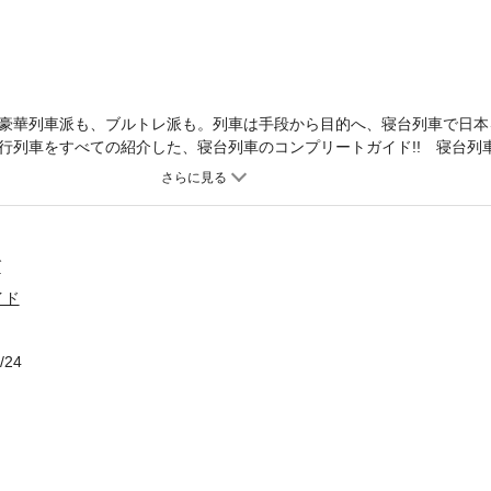
豪華列車派も、ブルトレ派も。列車は手段から目的へ、寝台列車で日本
行列車をすべての紹介した、寝台列車のコンプリートガイド!! 寝台列
的として楽しめる「鉄道」です。新しい出合い、列車ならではの食事、
は「旅」の魅力がギュギュッと詰まっています。本書では、だれもが「
紹介します。現在、通年乗車することができる寝台列車は6本。「トワ
星」「サンライズエクスプレス」「あけぼの」「はまなす」。写真や図
しました。●車窓や走行風景を美しい写真で紹介する、臨場感たっぷり
グ
食事ガイド／●自分が乗りたい寝台はどれ？ “勝ち席”の選び方／●各寝
イド
／●車窓や路線の歴史情報満載！ 詳細ルートマップ（停車駅の時刻表
サービス、シャワーなどの車内設備など、乗車時のルールをわかりやす
んのこと、現在車両製造中の「ななつ星in九州」の速報や、北海道新
/24
々数が減りつつある「寝台列車」だからこそ、今こそ極上の列車旅へお
3年3月にJTBパブリッシングから発行された図書を画像化したものです
場合があります