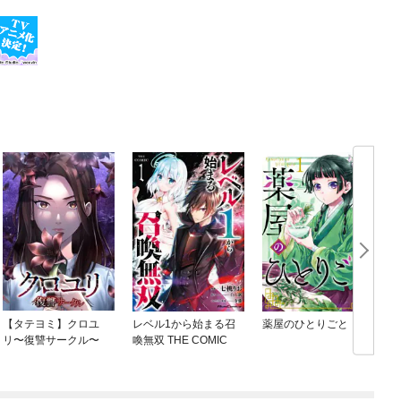
【タテヨミ】クロユ
レベル1から始まる召
薬屋のひとりごと
リ〜復讐サークル〜
喚無双 THE COMIC