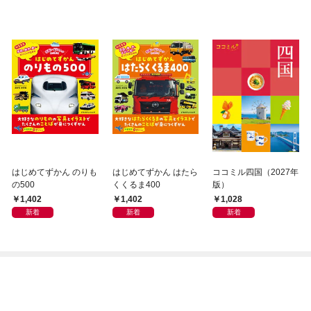
はじめてずかん のりも
はじめてずかん はたら
ココミル四国（2027年
の500
くくるま400
版）
1,402
1,402
1,028
新着
新着
新着