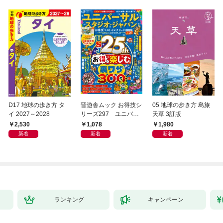
D17 地球の歩き方 タ
晋遊舎ムック お得技シ
05 地球の歩き方 島旅
イ 2027～2028
リーズ297 ユニバー
天草 3訂版
サル・スタジオ・ジャ
2,530
1,078
1,980
パンお得技ベストセレ
新着
新着
新着
クション 2026-27 mini
ランキング
キャンペーン