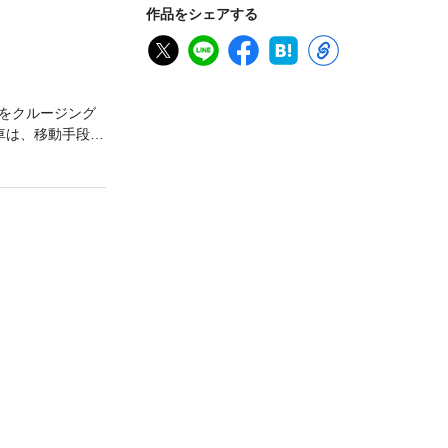
作品をシェアする
をクルージング
車は、移動手段と
美しき日本の風
寝台列車の旅」
イライトエクスプ
解を使い、知り
の乗車ルポ／●寝
台（個室）を、
付）／●複雑な料
くビジュアル化
幹線開通に向け
出かけくださ
。電子書籍化にあた