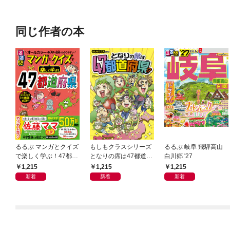
同じ作者の本
るるぶ マンガとクイズ
もしもクラスシリーズ
るるぶ 岐阜 飛騨高山
で楽しく学ぶ！47都道
となりの席は47都道府
白川郷 '27
府県
県!?
1,215
1,215
1,215
新着
新着
新着