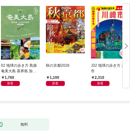
02 地球の歩き方 島旅
秋の京都2026
J32 地球の歩き方 川崎
奄美大島 喜界島 加計
市
豆
呂麻島(奄美群島1) 5訂
1,760
1,100
2,310
版
新着
新着
新着
無料