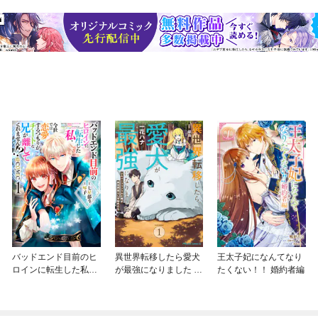
バッドエンド目前のヒ
異世界転移したら愛犬
王太子妃になんてなり
ロインに転生した私、
が最強になりました ～
たくない！！ 婚約者編
今世では恋愛するつも
シルバーフェンリルと
りがチートな兄が離し
俺が異世界暮らしを始
てくれません！？@C
めたら～ THE COMIC