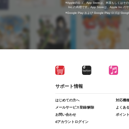
Appleのロゴ、App Storeは、米国もしくはそ
Inc.の商標です。App Storeは、Apple In
Google Play および Google Play ロゴは Go
サポート情報
はじめての方へ
対応機
メールサービス登録/解除
よくあ
お問い合わせ
ポイン
dアカウントログイン