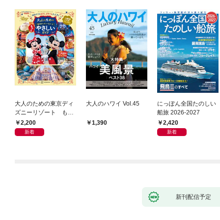
大人のための東京ディ
大人のハワイ Vol.45
にっぽん全国たのしい
ズニーリゾート もっ
船旅 2026-2027
とやさしいガイド
2,200
2,420
1,390
新着
新着
新刊配信予定