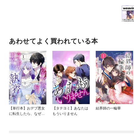
あわせてよく買われている本
【単行本】おデブ悪女
【タテヨミ】あなたは
結界師の一輪華
に転生したら、なぜか
もういりません
ラスボス王子様に執着
されています