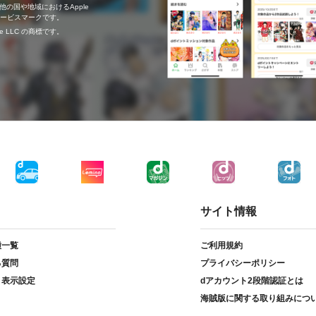
の他の国や地域におけるApple
c.のサービスマークです。
ogle LLC の商標です。
サイト情報
種一覧
ご利用規約
る質問
プライバシーポリシー
ト表示設定
dアカウント2段階認証とは
海賊版に関する取り組みにつ