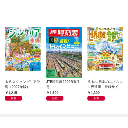
OMIC
るるぶ ジャングリア沖
JTB時刻表2026年8月
るるぶ 日本のユネスコ
縄（2027年版）
号
世界遺産・登録サイト
をめぐる旅
1,215
1,500
1,309
新着
新着
新着