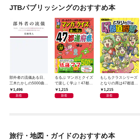
JTBパブリッシングのおすすめ本
部外者の流儀ある日、
るるぶ マンガとクイズ
もしもクラスシリーズ
三木たかしの5000曲を
で楽しく学ぶ！47都道
となりの席は47都道府
託されたぼくは、いか
府県
県!?
1,496
1,215
1,215
にしてその価値を最大
新着
新着
新着
化したか
旅行・地図・ガイドのおすすめ本