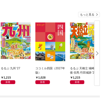
もっと見る
るるぶ 九州 '27
ココミル四国（2027年
るるぶ 天橋立 城崎 丹
版）
後 但馬 竹田城跡 '27
ン
1,215
1,028
1,215
新着
新着
新着