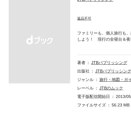
返品不可
ファミリーも、個人旅行も、
しよう！ 現行の全寝台＆夜
してだけではなく、乗車を目
景、おもてなし。寝台列車に
を楽しめるよう、その魅力を
著者
JTBパブリッシング
レス」「カシオペア」「北斗
たい情報をわかりやすく解説
出版社
JTBパブリッシン
台列車の楽しみ 食堂車での
ジャンル
旅行・地図・ガ
イラストと写真で詳細に紹介
レーベル
JTBのムック
金体系や、さまざまな車内
臨時運行の夜行列車はもちろ
電子版配信開始日
2013/05
ての最新情報なども掲載。年
ファイルサイズ
56.23 MB
い！ ※この電子書籍は201
り、一部内容を変更している