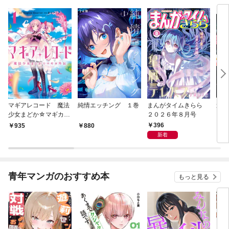
マギアレコード 魔法
純情エッチング １巻
まんがタイムきらら
週
少女まどか☆マギカ外
２０２６年８月号
２０
伝 １巻
２８
396
935
880
3
新着
青年マンガのおすすめ本
もっと見る