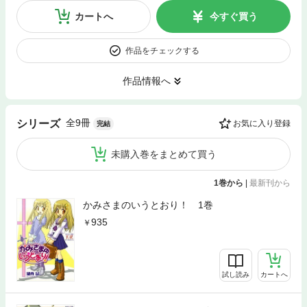
カートへ
今すぐ買う
作品をチェックする
作品情報へ
全9冊
シリーズ
お気に入り登録
完結
未購入巻をまとめて買う
1巻から
|
最新刊から
かみさまのいうとおり！ 1巻
935
試し読み
カートへ