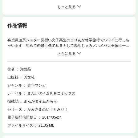
もっと見る
作品情報
妄想鼻血系シスター見習い女子高生のまりあが修学旅行でハワイに行っち
ゃいます！初めての飛行機で耳ヌキして現地じゃカメハメハ大王像に一礼
して夜食にマラサダを食べて…やっぱりハワイでも鼻血全開のまりあで
す！？
著者
湖西晶
出版社
芳文社
ジャンル
青年マンガ
レーベル
まんがタイムＫＲコミックス
掲載誌
まんがタイムきらら
シリーズ
かみさまのいうとおり！
電子版配信開始日
2014/05/27
ファイルサイズ
21.35 MB