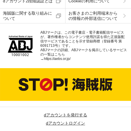
dアカウント2段階認証とは
Cookieの利用について
海賊版に関する取り組みに
お客さまのご利用端末から
ついて
の情報の外部送信について
ABJマークは、この電子書店・電子書籍配信サービス
が、著作権者からコンテンツ使用許諾を得た正規版配
信サービスであることを示す登録商標（登録番号 第
6091713号）です。
ABJマークの詳細、ABJマークを掲示しているサービス
の一覧はこちら
→
https://aebs.or.jp/
dアカウントを発行する
dアカウントログイン