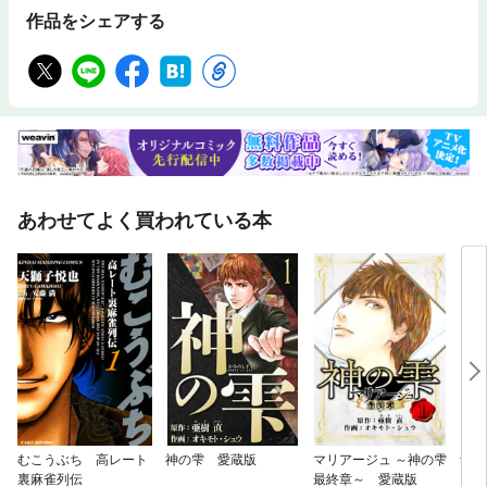
作品をシェアする
あわせてよく買われている本
むこうぶち 高レート
神の雫 愛蔵版
マリアージュ ～神の雫
ナニ
裏麻雀列伝
最終章～ 愛蔵版