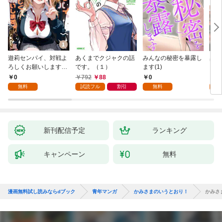
遊莉センパイ、対戦よ
あくまでクジャクの話
みんなの秘密を暴露し
異世
ろしくお願いします。
です。（１）
ます(1)
1
0
792
88
0
7
無料
試読フル
割引
無料
試
新刊配信予定
ランキング
キャンペーン
無料
漫画無料試し読みならdブック
青年マンガ
かみさまのいうとおり！
かみさ