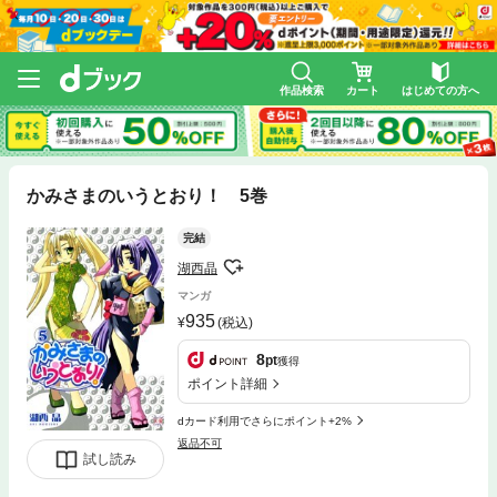
作品検索
カート
はじめての方へ
かみさまのいうとおり！ 5巻
完結
湖西晶
マンガ
935
(税込)
8
pt
獲得
ポイント詳細
dカード利用でさらにポイント+2%
返品不可
試し読み