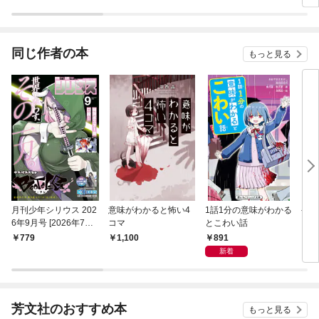
同じ作者の本
もっと見る
月刊少年シリウス 202
意味がわかると怖い4
1話1分の意味がわかる
やっ
6年9月号 [2026年7月2
コマ
とこわい話
4日発売]
891
779
1,100
1,
新着
芳文社のおすすめ本
もっと見る