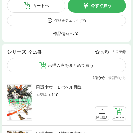
カートへ
今すぐ買う
作品をチェックする
作品情報へ
シリーズ
全13冊
お気に入り登録
未購入巻をまとめて買う
1巻から
|
最新刊から
円環少女 １バベル再臨
594
110
試し読み
カートへ