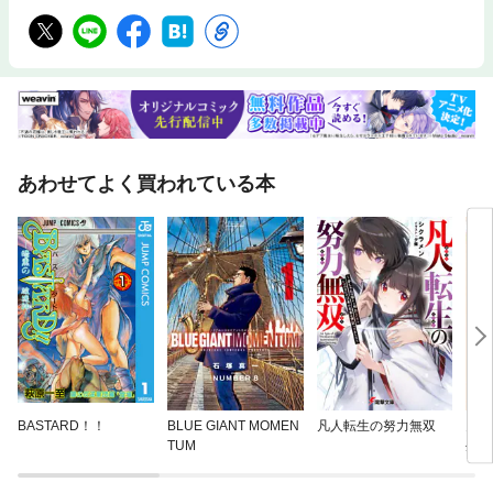
あわせてよく買われている本
BASTARD！！
BLUE GIANT MOMEN
凡人転生の努力無双
史上
TUM
生先
最強