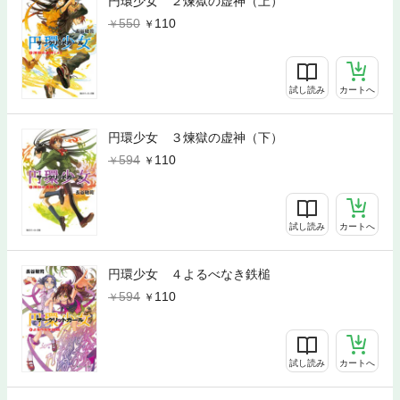
円環少女 ２煉獄の虚神（上）
550
110
試し読み
カートへ
円環少女 ３煉獄の虚神（下）
594
110
試し読み
カートへ
円環少女 ４よるべなき鉄槌
594
110
試し読み
カートへ