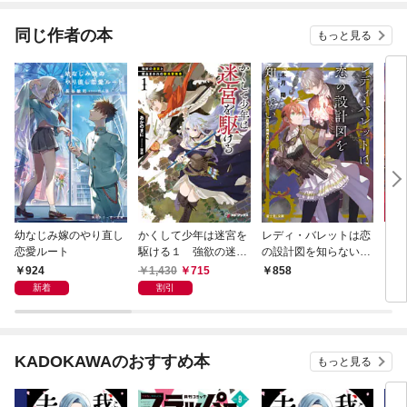
同じ作者の本
もっと見る
幼なじみ嫁のやり直し
かくして少年は迷宮を
レディ・バレットは恋
【合
恋愛ルート
駆ける１ 強欲の迷宮
の設計図を知らない
ガリ
と借金まみれの新米冒
白皙の機械人形とはじ
924
1,430
715
858
4,
険者
まりの心音
新着
割引
KADOKAWAのおすすめ本
もっと見る