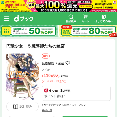
作品検索
カート
はじめての方へ
円環少女 ５魔導師たちの迷宮
割引
長谷敏司
深遊
ノベル
110
(税込)
594
(2026/08/13まで)
1
pt
獲得
ポイント詳細
dカード利用でさらにポイント+2%
試し読み
返品不可