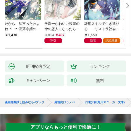
だから、私言ったわよ
学園一かわいい後輩の
雑用スキルで生き延び
天才
ね？ 〜没落令嬢の案
命の恩人になったら、
る —リストラ社会人
私の
外楽しい領地改革〜
通い妻になって関係を
のソロダンジョン攻略
戻っ
814
407
1,650
1,
1,430
迫ってくる。
記—
して
割引
新着
試読増量
新刊配信予定
ランキング
キャンペーン
無料
漫画無料試し読みならdブック
男性向けラノベ
円環少女(角川スニーカー文庫)
アプリならもっと便利で快適に！