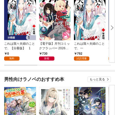
これは我々夫婦のこと
【電子版】月刊コミッ
これは我々夫婦のこと
チェ
で、【分冊版】 1
クフラッパー 2026年9
で、一
冊版
月号
0
730
792
0
無料
新着
試読増量
男性向けラノベのおすすめ本
もっと見る