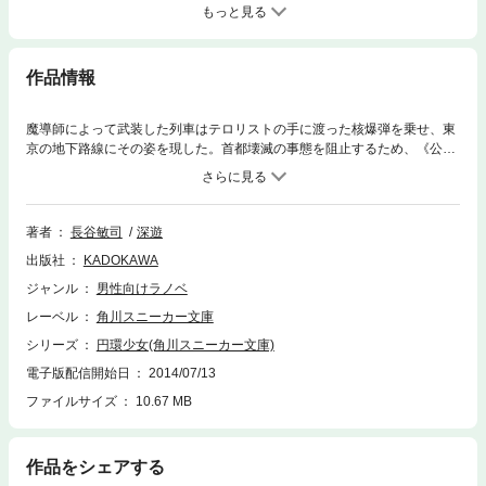
もっと見る
作品情報
魔導師によって武装した列車はテロリストの手に渡った核爆弾を乗せ、東
京の地下路線にその姿を現した。首都壊滅の事態を阻止するため、《公
館》は稼働する専任係官を招集し、総力を挙げて核爆弾奪取に動き始め
る！
著者
長谷敏司
深遊
出版社
KADOKAWA
ジャンル
男性向けラノベ
レーベル
角川スニーカー文庫
シリーズ
円環少女(角川スニーカー文庫)
電子版配信開始日
2014/07/13
ファイルサイズ
10.67 MB
作品をシェアする