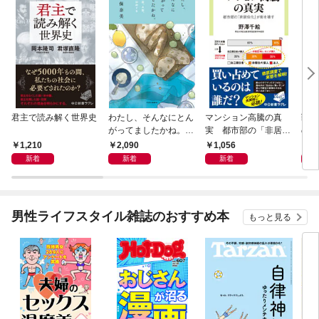
君主で読み解く世界史
わたし、そんなにとん
マンション高騰の真
戦国
がってましたかね。
実 都市部の「非居住
の割
獅子座、Ａ型、丙午は
化」が街を壊す
の道
1,210
2,090
1,056
2,
めぐる
新着
新着
新着
男性ライフスタイル雑誌のおすすめ本
もっと見る