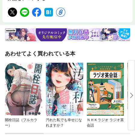
井手英策◆日本型中流社会の変質バーチャル世界で格差を埋める時代に▼
山田昌弘◆〔ルポ〕中流から没落する人たち――世帯年収1000万円超でも
不安が尽きない▼小林美希◆テクノ・リバタリアンと“敗者”の奇妙な共闘
中央集権か、分散か 民主主義の未来図▼橘 玲＝＝ 特集 ＝＝大阪の底力
◆日本資本主義、芸能──海民の精神はどう育まれたか八十島の上の大阪▼
中沢新一◆明治維新、戦後復興……名経営者たちが紡いだ「商都」の発展
▼北 康利◆過去20年の万博を訪ねた研究者が読み解くデジタル時代の「万
博」の価値は何か▼岡田朋之＝＝＝＝＝＝＝【時評2025】●憲法問題が政
治にもたらす悪しき分断▼境家史郎●それでもなぜ、最低賃金の引き上げ
が必要なのか▼渡辺 努●「さす九」揶揄は反差別か地域差別か▼河合香織
あわせてよく買われている本
◆〔対談〕本を読むと「人格がよくなる」？先生、教養主義ってなぜ没落
したんですか▼竹内 洋×三宅香帆◆21世紀の『武士道』『茶の本』として
僕の書いた“IKIGAI”はなぜ世界的ベストセラーになったか▼茂木健一郎◆八
潮市道路陥没はどうして起きたか省インフラ化すれば日本は持続可能だ▼
根本祐二【シリーズ昭和100年】●時代を築いた作家たち腕力の司馬、洒脱
の池波、そして叙情の藤沢周平▼黒川博行×後藤正治《好評連載》●ことば
の変化をつかまえる【第2回】方言はこう生まれる――言語地理学者・大
西拓一郎さんに聞く▼水野太貴●皇室のお宝拝見【第14回】伊藤若冲《動
植綵絵》▼本郷和人●炎上するまくら【第101回】丸亀製麺にこの身の全て
を▼立川吉笑《連載小説》●金波銀波【第10回】▼澤田瞳子
開栓日誌（フルカラ
汚れた私でも幸せにな
ＮＨＫラジオ ラジオ英
キン
ー）
れますか？
会話