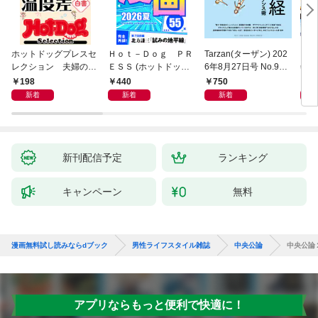
ホットドッグプレスセ
Ｈｏｔ－Ｄｏｇ ＰＲ
Tarzan(ターザン) 202
日経
レクション 夫婦のセ
ＥＳＳ (ホットドッグ
6年8月27日号 No.931
年9
ックス温度差白書
プレス) ｎｏ．６０
[自律神経ゆったりメン
198
440
750
7
「大人のセックス白
７ おじさんが沼る漫
テナンス術]
新着
新着
新着
書」シリーズ ｎｏ．
画５５ ２０２６夏
６０６
新刊配信予定
ランキング
キャンペーン
無料
漫画無料試し読みならdブック
男性ライフスタイル雑誌
中央公論
中央公論
アプリならもっと便利で快適に！