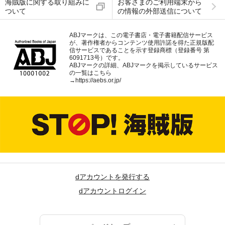
海賊版に関する取り組みに
お客さまのご利用端末から
ついて
の情報の外部送信について
ABJマークは、この電子書店・電子書籍配信サービス
が、著作権者からコンテンツ使用許諾を得た正規版配
信サービスであることを示す登録商標（登録番号 第
6091713号）です。
ABJマークの詳細、ABJマークを掲示しているサービス
の一覧はこちら
→
https://aebs.or.jp/
dアカウントを発行する
dアカウントログイン