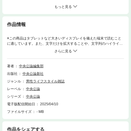
もっと見る
作品情報
※この商品はタブレットなど大きいディスプレイを備えた端末で読むこと
に適しています。また、文字だけを拡大することや、文字列のハイライ
ト、検索、辞書の参照、引用などの機能が使用できません。第2次トラン
プ政権が始動し、国際秩序が大きく揺らいでいる。アメリカはウクライナ
戦争の終結に向けてロシアと交渉する一方、長年にわたる同盟関係にあっ
た欧州との亀裂は深まっている。激変する世界に、私たちはどう立ち向か
著者
中央公論編集部
えばよいのか（『中央公論』2025年5月号の電子化）＝＝ 特集 ＝＝米露
出版社
中央公論新社
接近、国際秩序の転換点◆覇権国の誤謬、基軸国の無自覚アメリカの暴走
と日本の世界史的な使命▼岩井克人◆ミュンヘン、ヤルタ、スエズに学ぶ
ジャンル
男性ライフスタイル雑誌
ニヒリズムの時代に規範を擁護する▼細谷雄一◆孤立主義・最小国家とい
レーベル
中央公論
う「常態」へトランプ「暴政」は民意に基づき長期化する▼三牧聖子◆メ
ルケルの負の遺産、東西の格差と分断……ドイツ、そして欧州は米露に対
シリーズ
中央公論
抗できるか▼岩間陽子◆経済安全保障政策に盲点あり激変する「空のネッ
電子版配信開始日
2025/04/10
トワーク」、日本は強靭化を急げ▼伊藤恵理、鈴木 均＝＝ 特集 ＝＝中間
ファイルサイズ
- MB
層の衰弱と民主主義の危機◆〔対談〕「分厚い中間層」の再構築に向けて
「成長と分配の好循環」をいかに実現するか▼十倉雅和×伊藤元重◆なぜ時
代は中間層を必要としたのか自由民主主義に欠かせないもの▼吉田 徹◆所
得減税、高校無償化は正解ではない理想なき政治が社会不安をもたらす▼
作品をシェアする