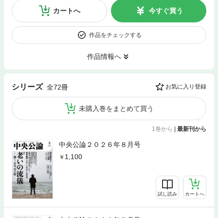
カートへ
今すぐ買う
作品をチェックする
作品情報へ
シリーズ
全72冊
お気に入り登録
未購入巻をまとめて買う
1巻から
|
最新刊から
中央公論２０２６年８月号
1,100
試し読み
カートへ