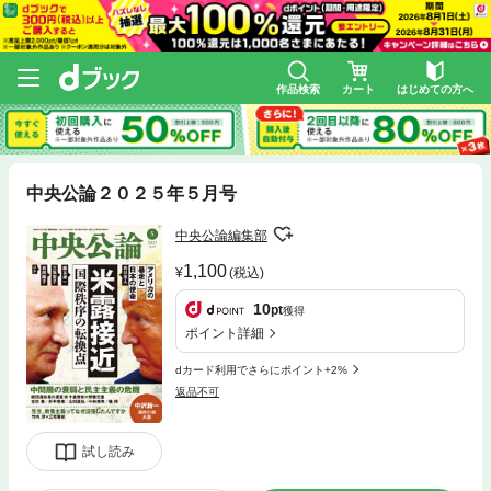
作品検索
カート
はじめての方へ
中央公論２０２５年５月号
中央公論編集部
1,100
(税込)
10
pt
獲得
ポイント詳細
dカード利用でさらにポイント+2%
返品不可
試し読み