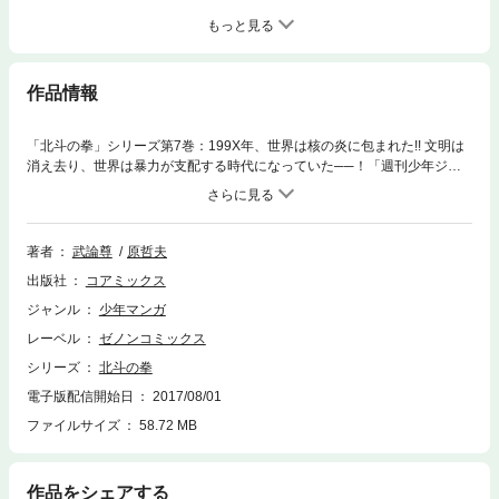
もっと見る
作品情報
「北斗の拳」シリーズ第7巻：199X年、世界は核の炎に包まれた!! 文明は
消え去り、世界は暴力が支配する時代になっていた──！「週刊少年ジャ
ンプ」に1983年～1988年まで、原作・武論尊、漫画・原哲夫により連
載。最終戦争により、荒廃し弱肉強食の世界になった世紀末を舞台に、一
子相伝の暗殺拳“北斗神拳”の伝承者・ケンシロウが、愛と哀しみを背負い
救世主として成長していく姿を描き出す。強敵（とも）と呼ばれる男達と
著者
武論尊
原哲夫
ケンシロウの熱い戦い、婚約者ユリアとの愛、そして、同じ北斗神拳を学
出版社
コアミックス
んだラオウ、トキ、ジャギの義兄弟との絆と別離。そのどれもが現在まで
読者を魅了している。また、悪党達が「ひでぶ」「あべし」といった断末
ジャンル
少年マンガ
魔を残しケンシロウに倒されていく爽快感も魅力のひとつ。連載当時、社
レーベル
ゼノンコミックス
会現象にまでなり、現在にいたっても、TVアニメや劇場版、脇役達をフィ
ーチャーした外伝、ゲーム等へと新たな展開を続けている。
シリーズ
北斗の拳
電子版配信開始日
2017/08/01
ファイルサイズ
58.72 MB
作品をシェアする