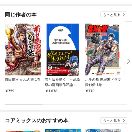
同じ作者の本
もっと見る
前田慶次 かぶき旅 1巻
悪と嘘を描く ～武論
北斗の拳 世紀末ドラマ
蒼天
尊の漫画原作私論～
撮影伝 1巻
１巻
（小学館新書）
759
1,078
770
6
コアミックスのおすすめ本
もっと見る