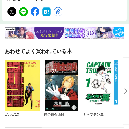
あわせてよく買われている本
ゴルゴ13
鋼の錬金術師
キャプテン翼
グラ