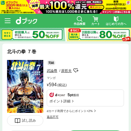
作品検索
カート
はじめての方へ
北斗の拳 ７巻
完結
武論尊
原哲夫
マンガ
594
(税込)
5
pt
獲得
ポイント詳細
dカード利用でさらにポイント+2%
返品不可
試し読み