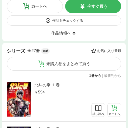
カートへ
今すぐ買う
作品をチェックする
作品情報へ
全27冊
シリーズ
お気に入り登録
完結
未購入巻をまとめて買う
1巻から
|
最新刊から
北斗の拳 １巻
594
試し読み
カートへ