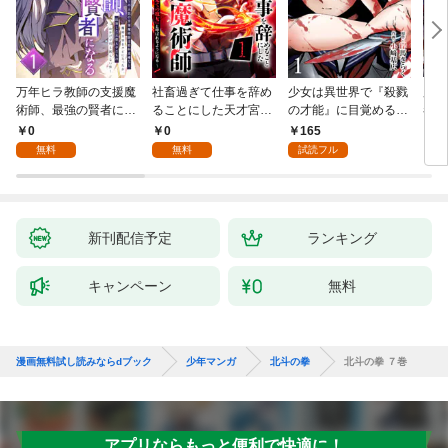
万年ヒラ教師の支援魔
社畜過ぎて仕事を辞め
少女は異世界で『殺戮
魔王
術師、最強の賢者にな
ることにした天才宮廷
の才能』に目覚める
者パ
る～不人気の支援魔術
魔術師～辺境の地でス
(話売り) #1
やっ
0
0
165
2
師は給料泥棒だと魔術
ローライフを夢見る
無料
無料
試読フル
大学をクビになった
が、不届き者を倒して
が、出世した元教え子
いたら『最果ての魔
たちのおかげで何も困
女』と呼ばれるように
らない件～ 第1話
なる～ 第1話
新刊配信予定
ランキング
キャンペーン
無料
漫画無料試し読みならdブック
少年マンガ
北斗の拳
北斗の拳 ７巻
アプリならもっと便利で快適に！