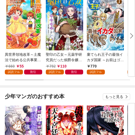
異世界領地改革～土魔
聖印の乙女～元薬学研
棄てられ王子の最強イ
棄て
法で始める公共事業～
究員だった侯爵令嬢は
カダ国家 ～お前はゴミ
カダ
1巻
婚約辞退してハイヒー
だと追放されたので、
だと
660
55
792
110
770
1
ラーを目指します～ 1
無駄スキル【リサイク
無駄
試読フル
割引
試読フル
割引
試読フル
試
巻【特典イラスト付
ル】を使ってゴミ扱い
ル】
き】
されたモノたちで海上
され
都市を築きます～ 1巻
都市
【特典イラスト付き】
版 
少年マンガのおすすめ本
もっと見る