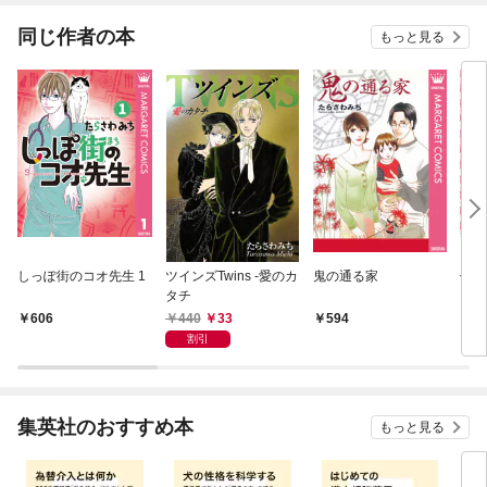
同じ作者の本
もっと見る
しっぽ街のコオ先生 1
ツインズTwins -愛のカ
鬼の通る家
僕と
タチ
（か
440
33
606
594
5
割引
集英社のおすすめ本
もっと見る