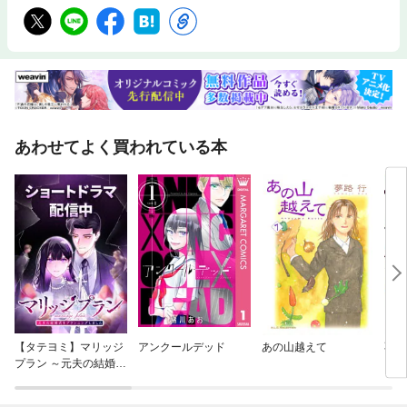
あわせてよく買われている本
【タテヨミ】マリッジ
アンクールデッド
あの山越えて
不機
プラン ～元夫の結婚式
をプランニングしまし
た～