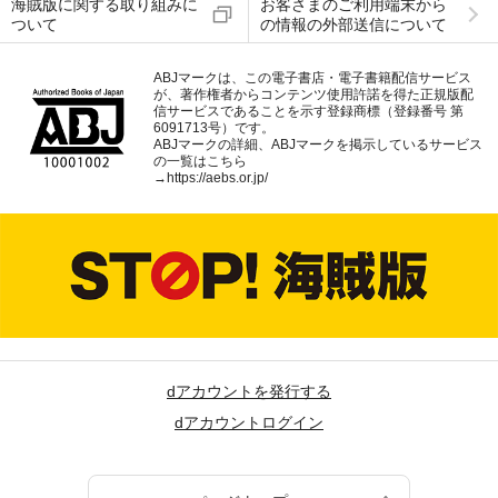
海賊版に関する取り組みに
お客さまのご利用端末から
ついて
の情報の外部送信について
ABJマークは、この電子書店・電子書籍配信サービス
が、著作権者からコンテンツ使用許諾を得た正規版配
信サービスであることを示す登録商標（登録番号 第
6091713号）です。
ABJマークの詳細、ABJマークを掲示しているサービス
の一覧はこちら
→
https://aebs.or.jp/
dアカウントを発行する
dアカウントログイン