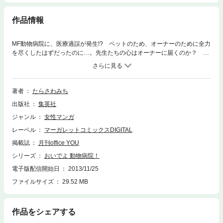
作品情報
MF動物病院に、医療過誤が発生!? ペットのため、オーナーのために全力
を尽くしたはずだったのに…。先生たちの心はオーナーに届くのか？ 人
と動物の絆を結ぶ動物病院物語、第5巻！
著者
たらさわみち
出版社
集英社
ジャンル
女性マンガ
レーベル
マーガレットコミックスDIGITAL
掲載誌
月刊office YOU
シリーズ
おいでよ 動物病院！
電子版配信開始日
2013/11/25
ファイルサイズ
29.52 MB
作品をシェアする