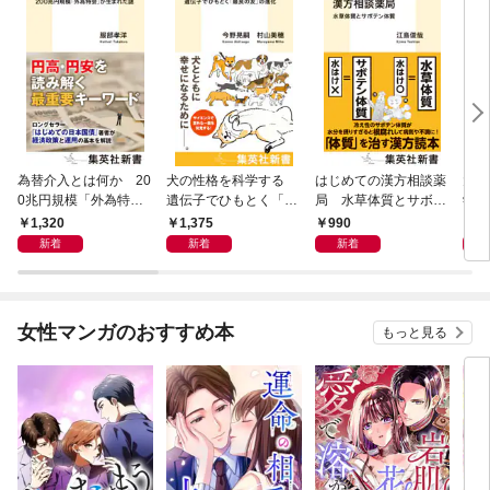
為替介入とは何か 20
犬の性格を科学する
はじめての漢方相談薬
大江
0兆円規模「外為特
遺伝子でひもとく「最
局 水草体質とサボテ
学と
会」が生まれた謎
良の友」の進化
ン体質
から
1,320
1,375
990
1,
新着
新着
新着
女性マンガのおすすめ本
もっと見る