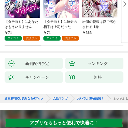
【タテヨミ】1.あなた
【タテヨミ】1.運命の
岩肌の花嫁は愛で溶か
愛し
はもういりません
相手は上司だった
される 1巻
い 
71
71
1
363
タテヨミ
試読フル
タテヨミ
試読フル
試
新刊配信予定
ランキング
キャンペーン
無料
漫画無料試し読みならdブック
女性マンガ
おいでよ 動物病院！
おいでよ 動
アプリならもっと便利で快適に！