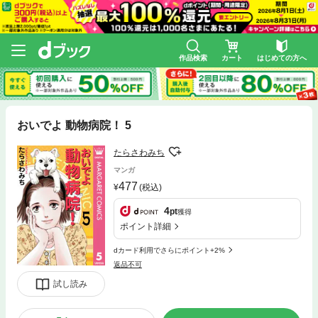
作品検索
カート
はじめての方へ
おいでよ 動物病院！ 5
たらさわみち
マンガ
477
(税込)
4
pt
獲得
ポイント詳細
dカード利用でさらにポイント+2%
返品不可
試し読み