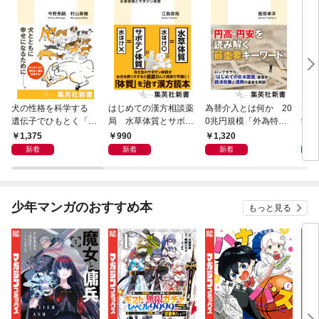
犬の性格を科学する
はじめての漢方相談薬
為替介入とは何か 20
大江
遺伝子でひもとく「最
局 水草体質とサボテ
0兆円規模「外為特
学と
良の友」の進化
ン体質
会」が生まれた謎
から
1,375
990
1,320
1,
新着
新着
新着
少年マンガのおすすめ本
もっと見る