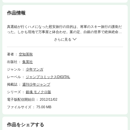
作品情報
真選組が行くハメになった慰安旅行の目的は、将軍のスキー旅行の護衛だ
った。しかも現地で万事屋と鉢合わせ。案の定、白銀の世界で絶体絶命の
トラブルが一行を襲って…!? 他にも恋愛ゲームとか携帯メールとか。
著者
空知英秋
出版社
集英社
ジャンル
少年マンガ
レーベル
ジャンプコミックスDIGITAL
掲載誌
週刊少年ジャンプ
シリーズ
銀魂 モノクロ版
電子版配信開始日
2012/11/02
ファイルサイズ
75.00 MB
作品をシェアする