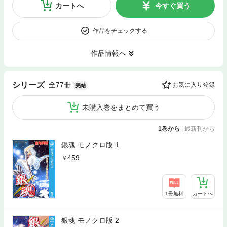
カートへ
今すぐ買う
作品をチェックする
作品情報へ
全77冊
シリーズ
お気に入り登録
完結
未購入巻をまとめて買う
1巻から
|
最新刊から
銀魂 モノクロ版 1
459
1冊無料
カートへ
銀魂 モノクロ版 2