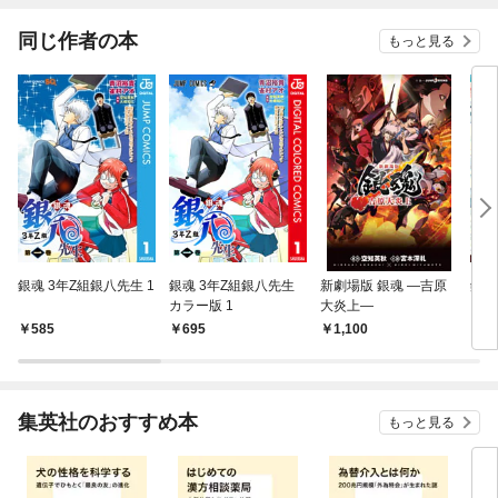
同じ作者の本
もっと見る
銀魂 3年Z組銀八先生 1
銀魂 3年Z組銀八先生
新劇場版 銀魂 ―吉原
銀魂
カラー版 1
大炎上―
ック
585
695
1,100
1,
集英社のおすすめ本
もっと見る