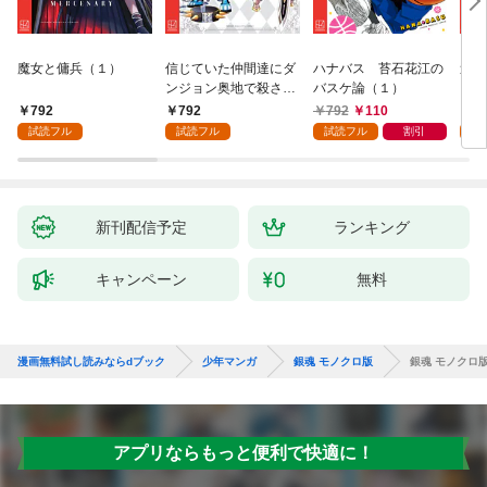
魔女と傭兵（１）
信じていた仲間達にダ
ハナバス 苔石花江の
追放
ンジョン奥地で殺され
バスケ論（１）
『自
かけたがギフト『無限
領地
792
792
792
110
7
ガチャ』でレベル９９
強の
試読フル
試読フル
試読フル
割引
試
９９の仲間達を手に入
～最
れて元パーティーメン
で始
バーと世界に復讐＆
拓ス
『ざまぁ！』します！
（１
（１）
新刊配信予定
ランキング
キャンペーン
無料
漫画無料試し読みならdブック
少年マンガ
銀魂 モノクロ版
銀魂 モノクロ版
アプリならもっと便利で快適に！