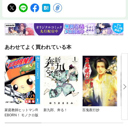
あわせてよく買われている本
家庭教師ヒットマンR
新九郎、奔る！
百鬼夜行抄
「魔
EBORN！ モノクロ版
ズ