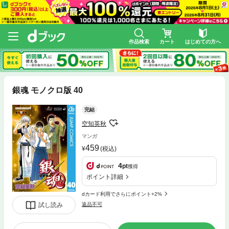
作品検索
カート
はじめての方へ
銀魂 モノクロ版 40
完結
空知英秋
マンガ
459
(税込)
4
pt
獲得
ポイント詳細
dカード利用でさらにポイント+2%
試し読み
返品不可