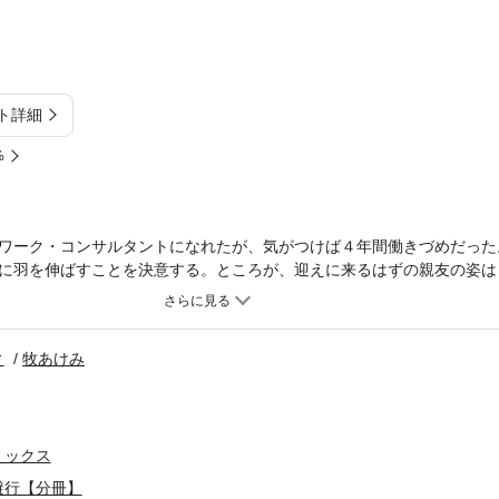
ト詳細
%
ワーク・コンサルタントになれたが、気がつけば４年間働きづめだった
に羽を伸ばすことを決意する。ところが、迎えに来るはずの親友の姿は
という間にファンに取り囲まれてしまう。すると、スタイルのいい一際
んだね」とささやくと、うろたえるマーシーにいきなり口づけをしてきて
ィ
牧あけみ
ミックス
避行【分冊】