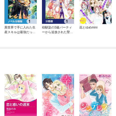
異世界で手に入れた生
幼馴染のS級パーティ
花とゆめmini
産スキルは最強だった
ーから追放された聖獣
ようです。 ～創造＆
使い。万能支援魔法と
器用のWチートで無双
仲間を増やして最強
する～【ノベル分冊
へ！【分冊版】
版】