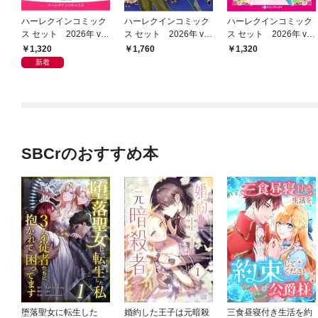
ハーレクインコミック
ハーレクインコミック
ハーレクインコミック
ス セット 2026年 vo
ス セット 2026年 vo
ス セット 2026年 vo
l.1008
l.930
l.861
1,320
1,760
1,320
新着
SBCrのおすすめ本
堕落聖女に転生した
婚約した王子は元暗殺
三食昼寝付き生活を約