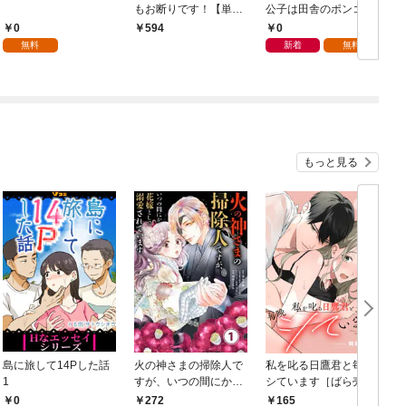
もお断りです！【単行
公子は田舎のポンコツ
本版】 1巻
令嬢にふりまわされる
0
0
594
モノクロ版 第1話
無料
新着
無料
もっと見る
島に旅して14Pした話
火の神さまの掃除人で
私を叱る日鷹君と毎晩
1
すが、いつの間にか花
シています［ばら売
嫁として溺愛されてい
り］ 第1話
0
272
165