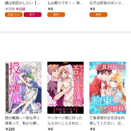
嬢は初恋がしたい【単
もお断りです！～ 第1
公子は田舎のポンコツ
行本版】 1巻
話
令嬢にふりまわされる
770
110
0
0
1話
試読フル
割引
無料
無料
授か離婚～一刻も早く
マッサージ屋に行った
三食昼寝付き生活を約
身籠って、私から解放
らエロいことされた話
束してください、公爵
してさしあげます！1
1
様 1話
220
0
0