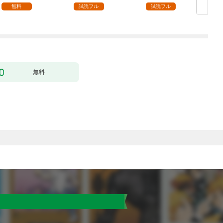
ます【単話】（１）
無料
試読フル
試読フル
無料