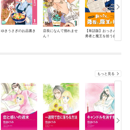
ゆきうさぎのお品書き
店長になんて惚れませ
【単話版】おっさん、
ん！
勇者と魔王を拾う@C
OMIC
もっと見る