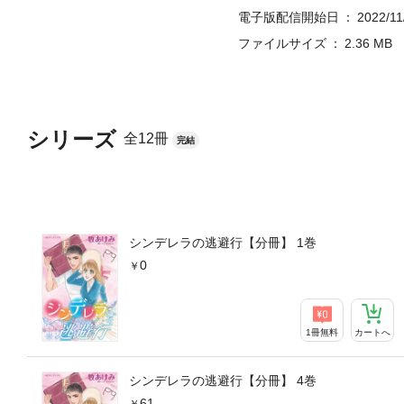
電子版配信開始日
2022/11
ファイルサイズ
2.36 MB
シリーズ
全12冊
完結
シンデレラの逃避行【分冊】 1巻
0
1冊無料
カートへ
シンデレラの逃避行【分冊】 4巻
61