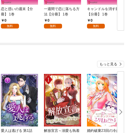
恋と惑いの週末【分
一週間で恋に落ちる方
キャンドルを消す前に
冊】 1巻
法【分冊】 1巻
【分冊】 1巻
冊
0
0
0
無料
無料
無料
もっと見る
愛人は逃げる 第1話
解放宣言～溺愛も執着
婚約破棄23回の冷血貴