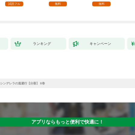
試読フル
無料
無料
ランキング
キャンペーン
シンデレラの逃避行【分冊】 8巻
アプリならもっと便利で快適に！