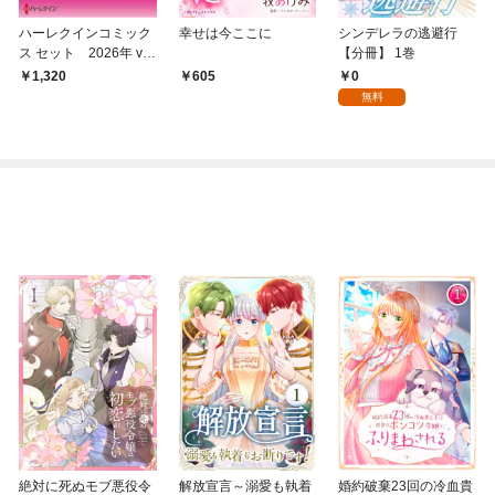
ハーレクインコミック
幸せは今ここに
シンデレラの逃避行
ス セット 2026年 vo
【分冊】 1巻
l.856
0
1,320
605
無料
絶対に死ぬモブ悪役令
解放宣言～溺愛も執着
婚約破棄23回の冷血貴