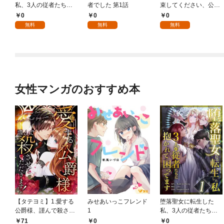
私、3人の従者たちに
者でした 第1話
束してください、公爵
抱かれて困ってます 第
様 1話
0
0
0
1話
無料
無料
無料
女性マンガのおすすめ本
【タテヨミ】1.愛する
みせあいっこフレンド
堕落聖女に転生した
公爵様、謹んで殺させ
1
私、3人の従者たちに
ていただきます！
抱かれて困ってます 第
71
0
0