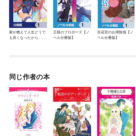
家が燃えて人生どうで
王様のプロポーズ【ノ
百花宮のお掃除係【ノ
も良くなったから、残
ベル分冊版】
ベル分冊版】
ったなけなしの金でダ
ークエルフの奴隷を買
った。【分冊版】
同じ作者の本