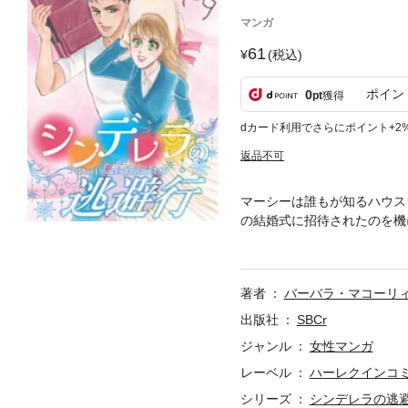
マンガ
61
(税込)
ポイン
0
pt
獲得
dカード利用でさらにポイント+2
返品不可
マーシーは誰もが知るハウス
の結婚式に招待されたのを機
途方に暮れている彼女はあっ
れ、「ダーリン、ここにいた
著者
バーバラ・マコーリ
出版社
SBCr
ジャンル
女性マンガ
レーベル
ハーレクインコ
シリーズ
シンデレラの逃