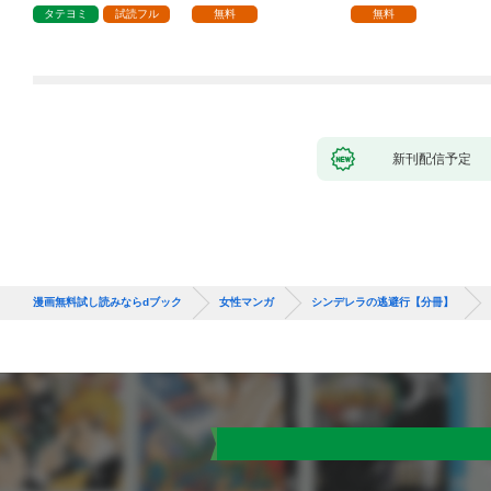
1話
タテヨミ
試読フル
無料
無料
新刊配信予定
漫画無料試し読みならdブック
女性マンガ
シンデレラの逃避行【分冊】