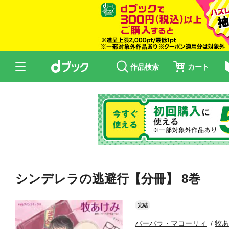
作品検索
カート
シンデレラの逃避行【分冊】 8巻
完結
バーバラ・マコーリィ
牧