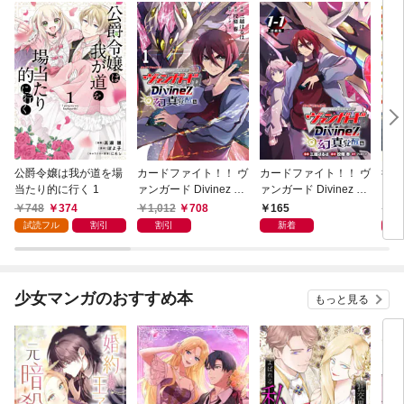
公爵令嬢は我が道を場
カードファイト！！ ヴ
カードファイト！！ ヴ
後宮
当たり的に行く 1
ァンガード Divinez 幻
ァンガード Divinez 幻
き診
真覚醒編 1
真覚醒編 連載版：1-1
748
374
1,012
708
165
7
試読フル
割引
割引
新着
少女マンガのおすすめ本
もっと見る