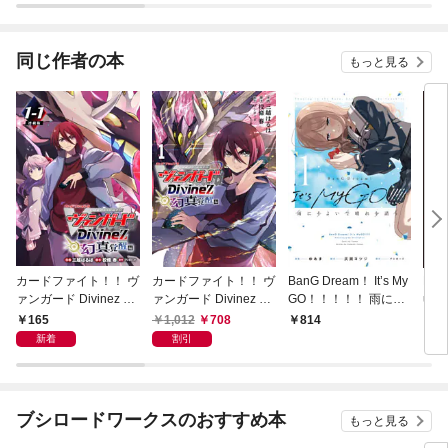
同じ作者の本
もっと見る
カードファイト！！ ヴ
カードファイト！！ ヴ
BanG Dream！ It’s My
Ban
ァンガード Divinez 幻
ァンガード Divinez 幻
GO！！！！！ 雨にそ
ujic
真覚醒編 連載版：1-1
真覚醒編 1
よいで晴れを請う 1
165
1,012
708
814
7
新着
割引
ブシロードワークスのおすすめ本
もっと見る