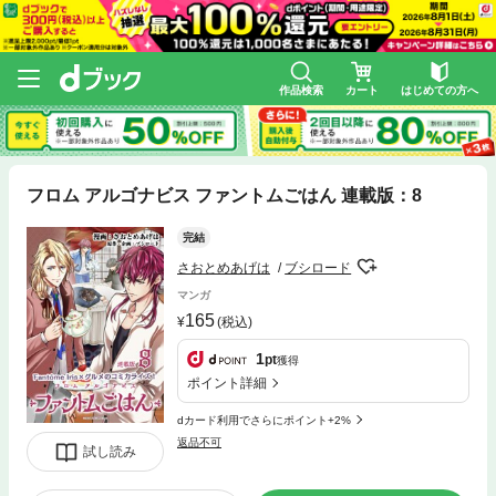
作品検索
カート
はじめての方へ
フロム アルゴナビス ファントムごはん 連載版：8
完結
さおとめあげは
ブシロード
マンガ
165
(税込)
1
pt
獲得
ポイント詳細
dカード利用でさらにポイント+2%
返品不可
試し読み