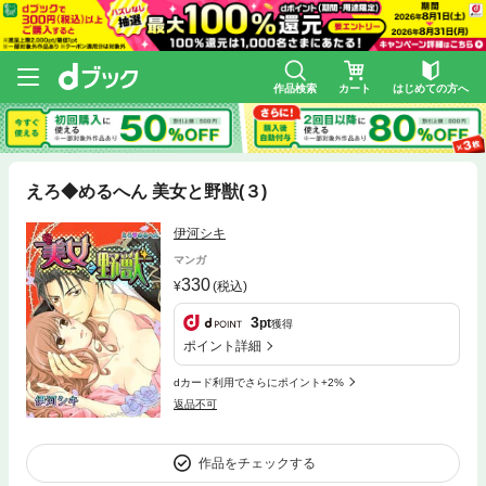
作品検索
カート
はじめての方へ
えろ◆めるへん 美女と野獣(３)
伊河シキ
マンガ
330
(税込)
3
pt
獲得
ポイント詳細
dカード利用でさらにポイント+2%
返品不可
作品をチェックする