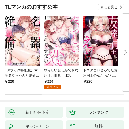
TLマンガのおすすめ本
もっと見る
【dブック特別版】幸
やらしい恋しかできな
下ネタ言い合ってた友
「本
薄名器ちゃんと絶倫エ
い【分冊版】 1話
達同士の私たちが…一
なろ
リートくん むさぼりエ
晩中えっちしてる【TL
女が
220
220
220
2
ッチが甘すぎる（分冊
版】(1)
快感
試読フル
版） 【第1話】
た。
新刊配信予定
ランキング
キャンペーン
無料