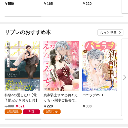
モフりは世界を救う〜
りは世界を救う〜 第
れた野ばら姫〜(１)
550
165
220
3
【合冊版・描きおろし
1巻
付】 第1巻
リブレのおすすめ本
もっと見る
特級αの愛したΩ【電
貞潔騎士サマと初々え
バニラブvol.1
偽者
子限定かきおろし付】
っち 〜閨事ご指導でき
どで
かねます！〜（1）
888
621
220
330
1
試読増量
割引
試読フル