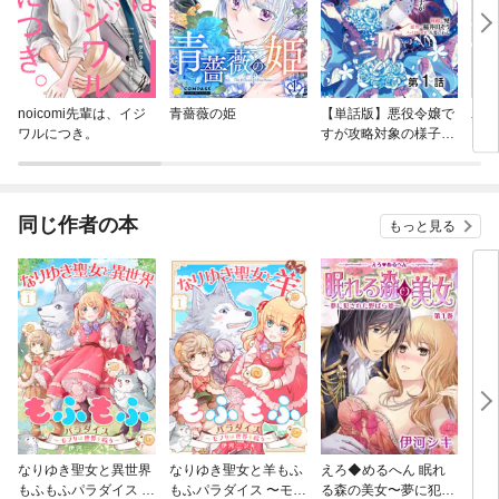
noicomi先輩は、イジ
青薔薇の姫
【単話版】悪役令嬢で
わた
ワルにつき。
すが攻略対象の様子が
【分
異常すぎる@COMIC
同じ作者の本
もっと見る
なりゆき聖女と異世界
なりゆき聖女と羊もふ
えろ◆めるへん 眠れ
えろ
もふもふパラダイス 〜
もふパラダイス 〜モフ
る森の美女〜夢に犯さ
と野