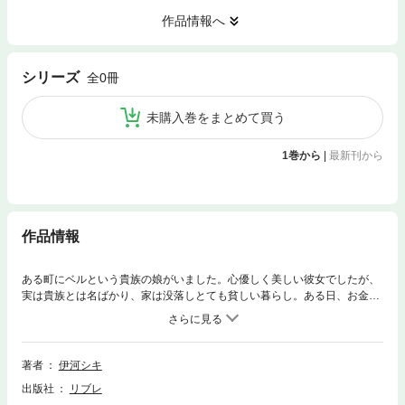
作品情報へ
シリーズ
全0冊
未購入巻をまとめて買う
1巻から
|
最新刊から
作品情報
ある町にベルという貴族の娘がいました。心優しく美しい彼女でしたが、
実は貴族とは名ばかり、家は没落しとても貧しい暮らし。ある日、お金持
ちの伯爵家から迎えが！ でも主（あるじ）のクロードはイケメンだけど
いけ好かないイジワル眼鏡！しかも何か秘密がありそうで…！？ 真夜
中、淫らに豹変する暴君に押さえつけられ、ベルは汚され、犯され、イカ
されて…。あの悪魔とあの猫もモチロン登場。絶好調えろ◆めるシリー
著者
伊河シキ
ズ、欲望と純愛のビューティ・アンド・ビースト物語！！
出版社
リブレ