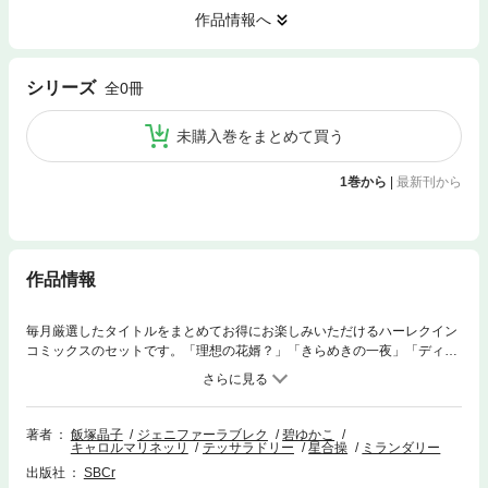
作品情報へ
シリーズ
全0冊
未購入巻をまとめて買う
1巻から
|
最新刊から
作品情報
毎月厳選したタイトルをまとめてお得にお楽しみいただけるハーレクイン
コミックスのセットです。「理想の花婿？」「きらめきの一夜」「ディー
ヴァの復讐」「炎と燃えた夏」の４話をまとめて収録。
著者
飯塚晶子
ジェニファーラブレク
碧ゆかこ
キャロルマリネッリ
テッサラドリー
星合操
ミランダリー
出版社
SBCr