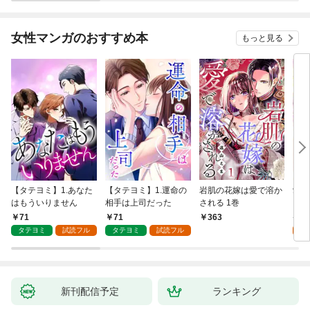
が、出世した元教え子
たちのおかげで何も困
らない件～ 第1話
女性マンガのおすすめ本
もっと見る
【タテヨミ】1.あなた
【タテヨミ】1.運命の
岩肌の花嫁は愛で溶か
愛し
はもういりません
相手は上司だった
される 1巻
い 
71
71
1
363
タテヨミ
試読フル
タテヨミ
試読フル
試
新刊配信予定
ランキング