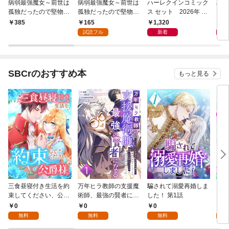
病弱最強魔女～前世は
病弱最強魔女～前世は
ハーレクインコミック
ハー
孤独だったので堅物公
孤独だったので堅物公
ス セット 2026年 vo
ス 
爵様と幸せ人生計画始
爵様と幸せ人生計画始
l.1023
l.10
165
1,320
1,
385
めます～【合冊版】 1
めます～ 1
試読フル
新着
SBCrのおすすめ本
もっと見る
三食昼寝付き生活を約
万年ヒラ教師の支援魔
騙されて溺愛再婚しま
ヒト
束してください、公爵
術師、最強の賢者にな
した！ 第1話
様 1話
る～不人気の支援魔術
0
0
0
0
師は給料泥棒だと魔術
無料
無料
無料
大学をクビになった