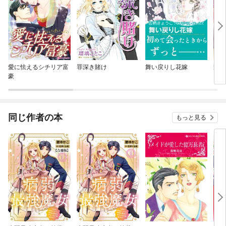
愛に怯えるシチリア富
罪深き賭け
舞い戻りし花嫁
野獣
豪
同じ作者の本
もっと見る