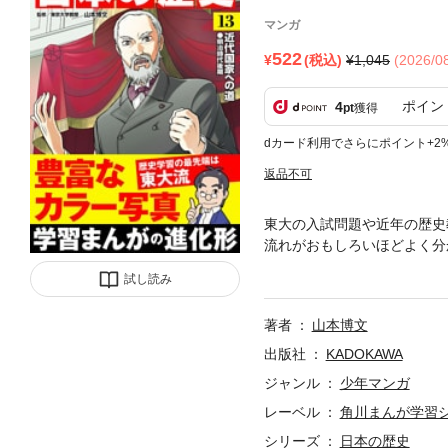
マンガ
522
(税込)
1,045
(2026/
ポイン
4
pt
獲得
dカード利用でさらにポイント+2
返品不可
東大の入試問題や近年の歴史
流れがおもしろいほどよく分
事も完全収録した電子書籍版
試し読み
著者
山本博文
出版社
KADOKAWA
ジャンル
少年マンガ
レーベル
角川まんが学習
シリーズ
日本の歴史