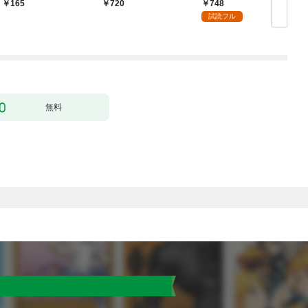
ク） １話【フルカラ
無双 ～買ったモノを
748
165
720
ー】
超強化して最強パーテ
試読フル
ィー目指します～【単
行本版】 1巻
無料