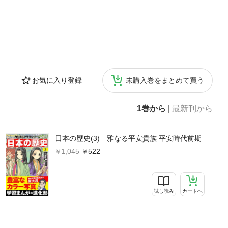
お気に入り登録
未購入巻をまとめて買う
1巻から
|
最新刊から
日本の歴史(3) 雅なる平安貴族 平安時代前期
1,045
522
試し読み
カートへ