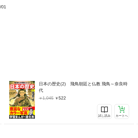
/01
日本の歴史(2) 飛鳥朝廷と仏教 飛鳥～奈良時
代
1,045
522
試し読み
カートへ