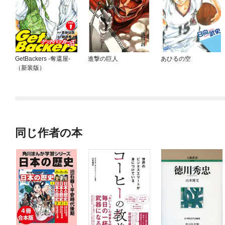
GetBackers -奪還屋-
進撃の巨人
あひるの空
（新装版）
同じ作者の本