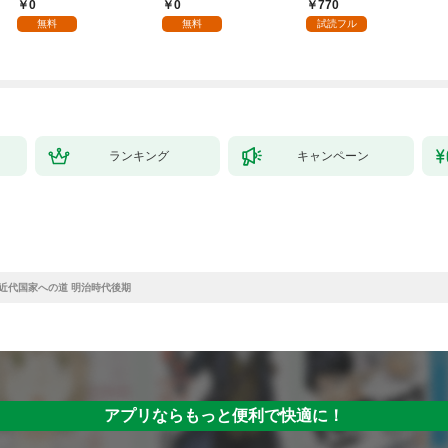
入れて自由を謳歌す
年齢版】(1)
ちのけでひたすら最強
0
0
770
る。1
を目指すモブ転生者～
無料
無料
試読フル
ランキング
キャンペーン
 近代国家への道 明治時代後期
アプリならもっと便利で快適に！