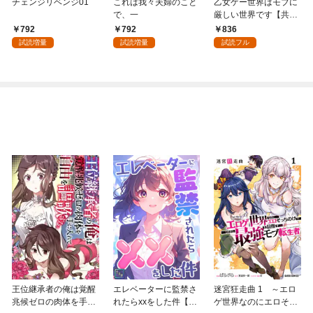
チェンジリベンジ01
これは我々夫婦のこと
乙女ゲー世界はモブに
で、一
厳しい世界です【共和
国編】 ０１
792
792
836
試読増量
試読増量
試読フル
王位継承者の俺は覚醒
エレベーターに監禁さ
迷宮狂走曲 1 ～エロ
兆候ゼロの肉体を手に
れたらxxをした件【全
ゲ世界なのにエロそっ