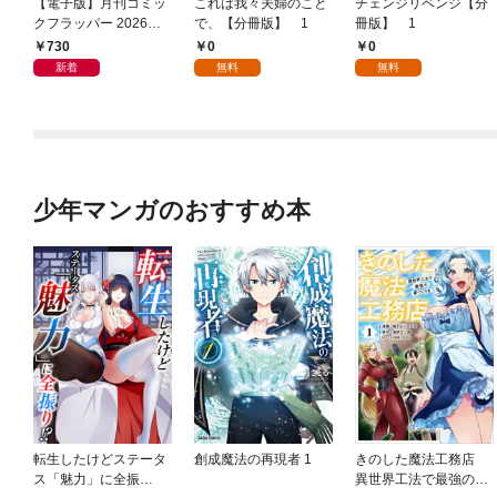
【電子版】月刊コミッ
これは我々夫婦のこと
チェンジリベンジ【分
クフラッパー 2026年9
で、【分冊版】 1
冊版】 1
月号
730
0
0
新着
無料
無料
少年マンガのおすすめ本
転生したけどステータ
創成魔法の再現者 1
きのした魔法工務店
ス「魅力」に全振
異世界工法で最強の家