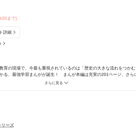
08/20まで)
ト詳細
%
教育の現場で、今最も重視されているのは「歴史の大きな流れをつかむ
かる、最強学習まんがが誕生！ まんが本編は充実の201ページ、さら
。第13巻は「近代国家への道 明治時代後期」。
シリーズ