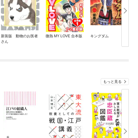
新装版 動物のお医者
微熱 MY LOVE 合本版
キングダム
さん
もっと見る