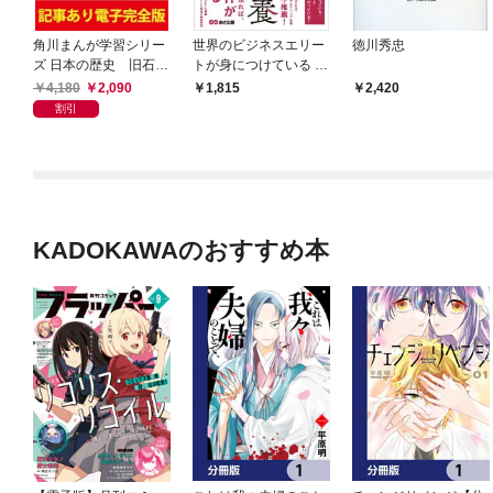
角川まんが学習シリー
世界のビジネスエリー
徳川秀忠
ズ 日本の歴史 旧石器
トが身につけている コ
～平安時代後期 【記
ーヒーの教養
4,180
2,090
1,815
2,420
事あり電子完全版 ４冊
割引
合本版】
KADOKAWAのおすすめ本