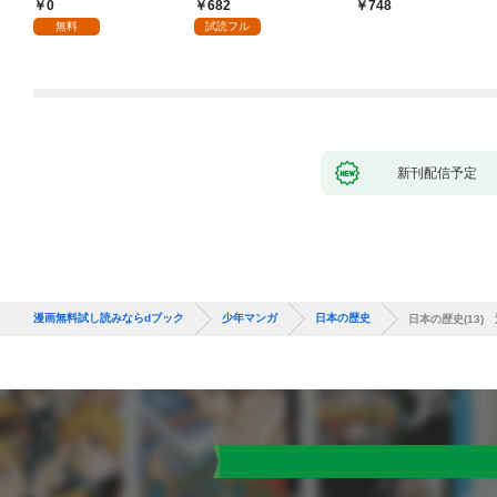
り！？(1)
づくりを（コミック）
0
682
748
１
無料
試読フル
新刊配信予定
漫画無料試し読みならdブック
少年マンガ
日本の歴史
日本の歴史(13)