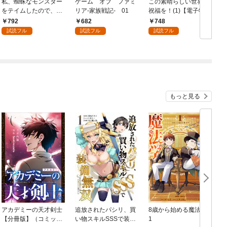
私、蜘蛛なモンスター
ゲーム オブ ファミ
この素晴らしい世界に
をテイムしたので、ス
リア-家族戦記- 01
祝福を！(1)【電子特別
パイダーシルクで裁縫
版】
792
682
748
を頑張ります！ 1
試読フル
試読フル
試読フル
もっと見る
アカデミーの天才剣士
追放されたパシリ、買
8歳から始める魔法学
【分冊版】（コミッ
い物スキルSSSで装備
1