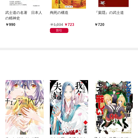
武士道の名著 日本人
殉死の構造
『葉隠』の武士道
の精神史
1,034
723
990
720
割引