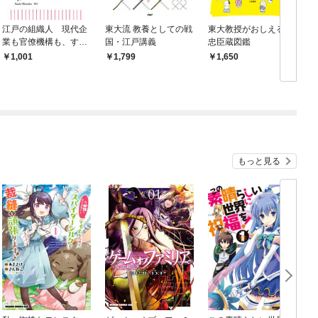
江戸の組織人 現代企
東大流 教養としての戦
東大教授がおしえる
業も官僚機構も、すべ
国・江戸講義
忠臣蔵図鑑
て徳川幕府から始まっ
1,001
1,799
1,650
た！
もっと見る