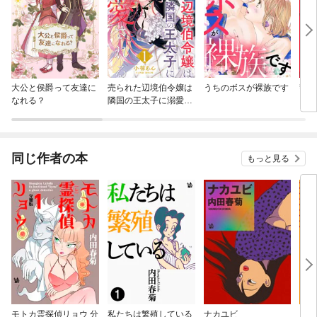
大公と侯爵って友達に
売られた辺境伯令嬢は
うちのボスが裸族です
警部
なれる？
隣国の王太子に溺愛さ
れる
同じ作者の本
もっと見る
モトカ霊探偵リョウ 分
私たちは繁殖している
ナカユビ
シー