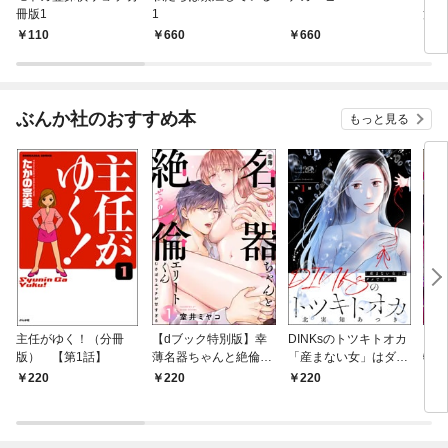
冊版1
1
篇
110
660
660
6
ぶんか社のおすすめ本
もっと見る
主任がゆく！（分冊
【dブック特別版】幸
DINKsのトツキトオカ
【d
版） 【第1話】
薄名器ちゃんと絶倫エ
「産まない女」はダメ
物伯
リートくん むさぼりエ
ですか？（分冊版）
嬢は
220
220
220
2
ッチが甘すぎる（分冊
【第1話】
（分
版） 【第1話】
話】