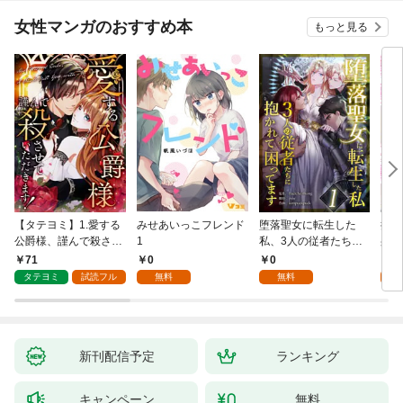
女性マンガのおすすめ本
もっと見る
【タテヨミ】1.愛する
みせあいっこフレンド
堕落聖女に転生した
授か
公爵様、謹んで殺させ
1
私、3人の従者たちに
身籠
ていただきます！
抱かれて困ってます 第
して
71
0
0
2
1話
タテヨミ
試読フル
無料
無料
試
新刊配信予定
ランキング
キャンペーン
無料