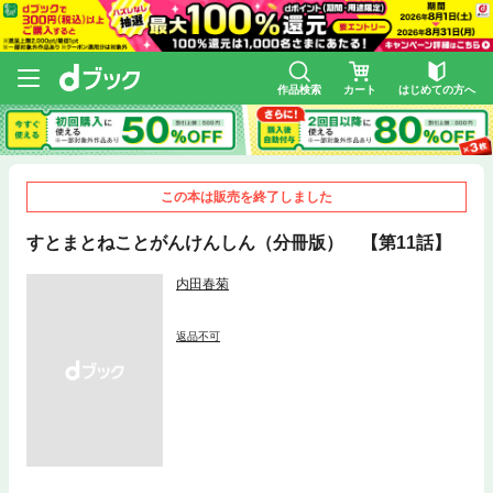
作品検索
カート
はじめての方へ
この本は販売を終了しました
すとまとねことがんけんしん（分冊版） 【第11話】
内田春菊
返品不可