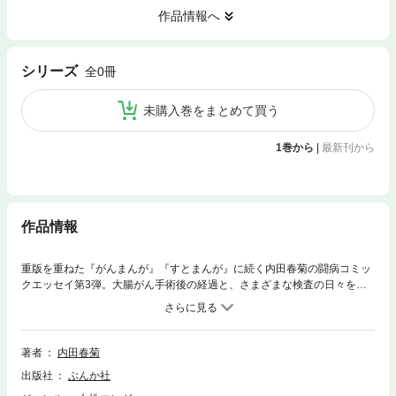
作品情報へ
シリーズ
全0冊
未購入巻をまとめて買う
1巻から
|
最新刊から
作品情報
重版を重ねた『がんまんが』『すとまんが』に続く内田春菊の闘病コミッ
クエッセイ第3弾。大腸がん手術後の経過と、さまざまな検査の日々を、
現在の3匹の猫との暮らしと過去の自身の猫との思い出をまじえて描きま
す。自身の状況を緻密な観察眼で描いたコミックエッセイ！
著者
内田春菊
出版社
ぶんか社