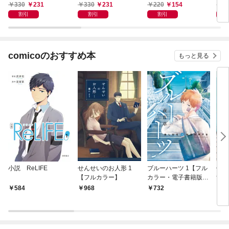
330
231
330
231
220
154
2
割引
割引
割引
comicoのおすすめ本
もっと見る
小説 ReLIFE
せんせいのお人形 1
ブルーハーツ 1【フル
俺の
【フルカラー】
カラー・電子書籍版限
す 
定特典付】
電子
584
968
732
7
付】