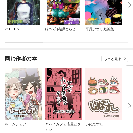
7SEEDS
猫mix幻奇譚とらじ
平尾アウリ短編集
きみ
同じ作者の本
もっと見る
ルームシェア
ヤバイカフェ店員とタ
いぬですし
きき
カシ