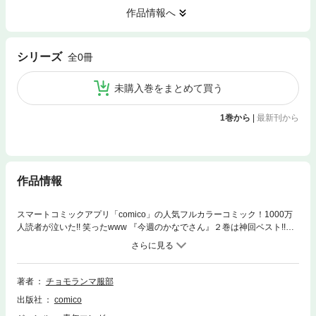
作品情報へ
シリーズ
全0冊
未購入巻をまとめて買う
1巻から
|
最新刊から
作品情報
スマートコミックアプリ「comico」の人気フルカラーコミック！1000万
人読者が泣いた!! 笑ったwww 『今週のかなでさん』２巻は神回ベスト!!
「comico」内で読者が好きな連載話の募集を行い、集計した人気回を厳選
収録！また特別企画として、作者のチョモランマ服部さん宛に寄せられた
読者の皆さんからの難問・珍問にご自身が答える「質問だよ!! チョモさ
ん!!」を掲載。笑いごたえ満載の２巻をお見逃しなく！【電子書籍版限定
著者
チョモランマ服部
特典】：巻末にオリジナルイラスト＆メッセージ付き！
出版社
comico