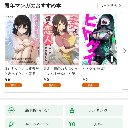
青年マンガのおすすめ本
もっと見る
３か月なら、大丈夫だ
妻よ、僕の恋人になっ
ヒトグイ 第1話
世界
と思ってた。～留学し
てくれませんか？ 第1
レベ
た僕の留守中に、一途
話
0
0
0
0
な彼女が汚されるまで
無料
無料
無料
～ 1話
新刊配信予定
ランキング
キャンペーン
無料