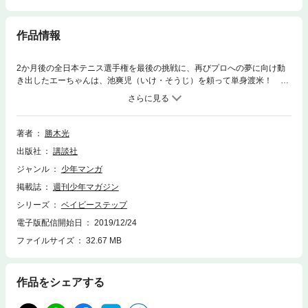
作品情報
2か月後の全日本テニス選手権を最後の挑戦に、再びプロへの夢に向け動
き出したエーちゃんは、池爽児（いけ・そうじ）を頼って単身渡米！ た
だいまフロリダIMGでテニス武者修行真っ最中！ そんななか、久しぶり
に再会したマーシャからビーチテニスに誘われ、息抜きのつもりで始めた
ところ、テニスにも活かせるヒントを見つけ！？
著者
勝木光
出版社
講談社
ジャンル
少年マンガ
掲載誌
週刊少年マガジン
シリーズ
ベイビーステップ
電子版配信開始日
2019/12/24
ファイルサイズ
32.67 MB
作品をシェアする