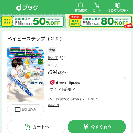
作品検索
カート
はじめての方へ
ベイビーステップ（２９）
完結
勝木光
マンガ
594
(税込)
5
pt
獲得
ポイント詳細
dカード利用でさらにポイント+2%
返品不可
試し読み
カートへ
今すぐ買う