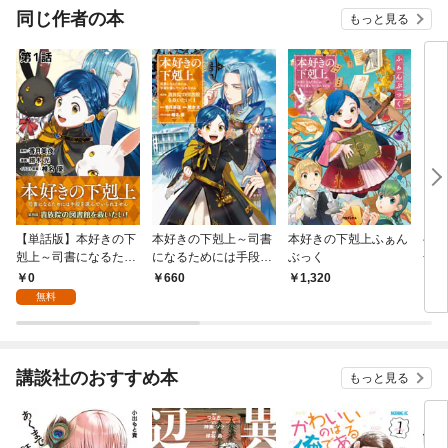
同じ作者の本
もっと見る
【単話版】本好きの下
本好きの下剋上～司書
本好きの下剋上ふぁん
ベイ
剋上～司書になるため
になるためには手段を
ぶっく
合本
には手段を選んでいら
選んでいられません～
0
660
1,320
2,
れません～第四部「貴
第四部「貴族院の図書
無料
族院の図書館を救いた
館を救いたい！1」
い！」 第1話
【イラスト特典付き】
講談社のおすすめ本
もっと見る