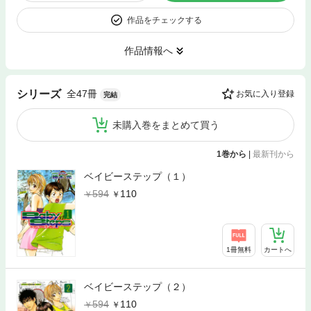
作品をチェックする
作品情報へ
全47冊
シリーズ
お気に入り登録
完結
未購入巻をまとめて買う
1巻から
|
最新刊から
ベイビーステップ（１）
594
110
1冊無料
カートへ
ベイビーステップ（２）
594
110