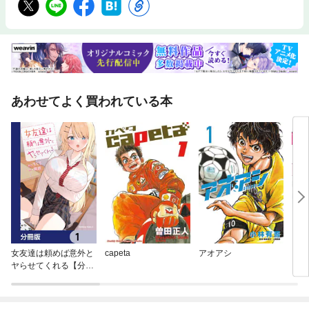
あわせてよく買われている本
女友達は頼めば意外と
capeta
アオアシ
【推
ヤらせてくれる【分冊
版】