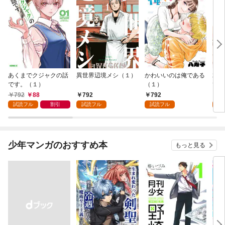
あくまでクジャクの話
異世界辺境メシ（１）
かわいいのは俺である
君が
です。（１）
（１）
て 
792
88
792
792
2
試読フル
割引
試読フル
試読フル
試
少年マンガのおすすめ本
もっと見る