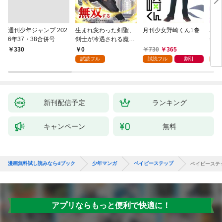
週刊少年ジャンプ 202
生まれ変わった剣聖、
月刊少女野崎くん1巻
JD
6年37・38合併号
剣士が冷遇される魔術
年齢
至上主義の学園で無双
0
730
365
0
￥330
する第1話
試読フル
試読フル
割引
新刊配信予定
ランキング
キャンペーン
無料
漫画無料試し読みならdブック
少年マンガ
ベイビーステップ
ベイビーステ
アプリならもっと便利で快適に！