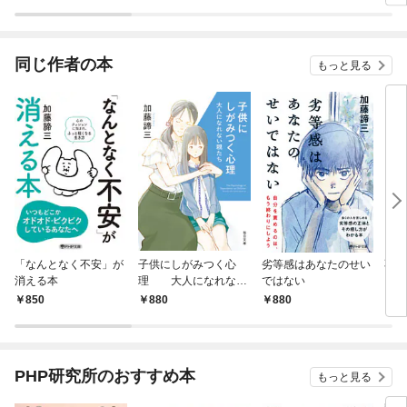
ラスボス王子様に執着
今世では恋愛するつも
されています
りがチートな兄が離し
てくれません！？@C
OMIC
同じ作者の本
もっと見る
「なんとなく不安」が
子供にしがみつく心
劣等感はあなたのせい
不安
消える本
理 大人になれない
ではない
（P
親たち【毎日文庫】
850
880
880
7
PHP研究所のおすすめ本
もっと見る