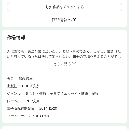
作品をチェックする
作品情報へ
作品情報
人は誰でも、完全な愛に会いたい、と願うものである。しかし、愛された
いと思っているうちは決して愛されない。相手の立場を考えることができ
るようになって初めて、真実の愛をつかむことができるのである。——男
女のさまざまな出会いと別れを例に挙げながら、愛することの尊さと厳し
さを力強く説き明かす。恋人、夫婦関係をよりよいものにするための、熱
いメッセージ。
著者
加藤諦三
出版社
PHP研究所
ジャンル
暮らし・健康・子育て
エッセイ・随筆・紀行
レーベル
PHP文庫
電子版配信開始日
2014/11/28
ファイルサイズ
0.30 MB