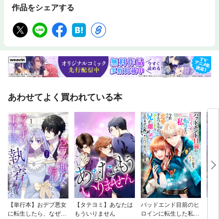
作品をシェアする
あわせてよく買われている本
【単行本】おデブ悪女
【タテヨミ】あなたは
バッドエンド目前のヒ
【タ
に転生したら、なぜか
もういりません
ロインに転生した私、
リ〜