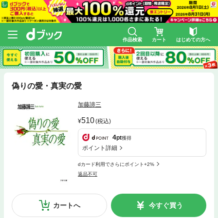
作品検索
カート
はじめての方へ
偽りの愛・真実の愛
加藤諦三
510
(税込)
4
pt
獲得
ポイント詳細
dカード利用でさらにポイント+2%
返品不可
カートへ
今すぐ買う