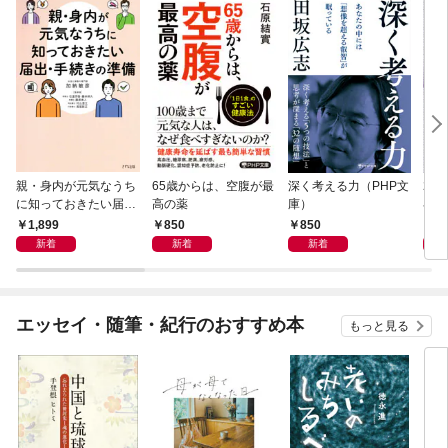
親・身内が元気なうち
65歳からは、空腹が最
深く考える力（PHP文
20
に知っておきたい届
高の薬
庫）
界史
出・手続きの準備（き
1,899
850
850
1,
ずな出版）
新着
新着
新着
エッセイ・随筆・紀行のおすすめ本
もっと見る