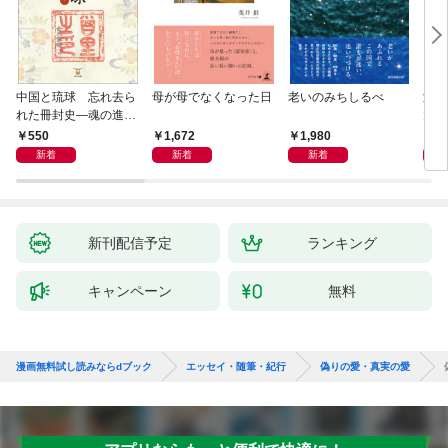
中国と琉球 忘れ去ら
母が母でなくなった日
老いのみちしるべ
激闘
れた冊封史―魂の進化
大然
―
ップ
550
1,672
1,980
2
新着
新着
新着
新刊配信予定
ランキング
キャンペーン
無料
漫画無料試し読みならdブック
エッセイ・随筆・紀行
偽りの愛・真実の愛