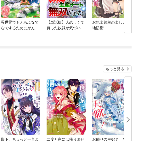
異世界でもふもふなで
【単話版】人恋しくて
お気楽領主の楽しい領
なでするためにがんば
買った奴隷が気づいた
地防衛
ってます。（コミッ
ら生産チート無双して
ク）
ました。（フルカラ
ー）
もっと見る
殿下、ちょっと一言よ
二度と家には帰りませ
お飾りの皇妃？ なに