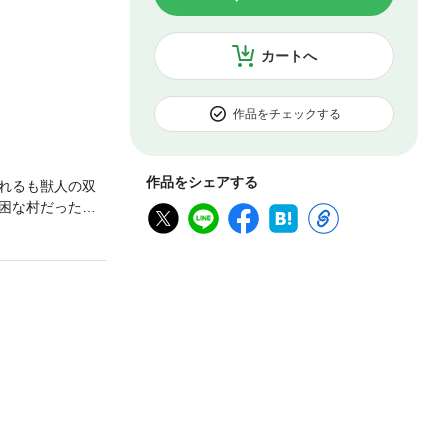
カートへ
作品をチェックする
作品をシェアする
れるも獣人の双
困な村だった。
する！ 分冊版
ください。