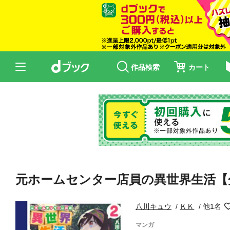
作品検索
カート
元ホームセンター店員の異世界生活【
八川キュウ
ＫＫ
他1名
マンガ