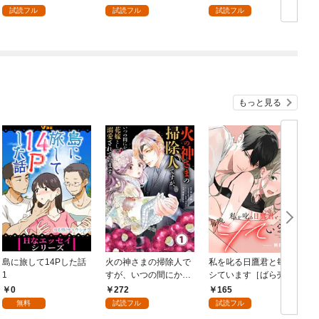
を頑張ります！ 1
試読フル
試読フル
試読フル
もっと見る
島に旅して14Pした話
火の神さまの掃除人で
私を叱る日鷹君と毎晩
1
すが、いつの間にか花
シています［ばら売
嫁として溺愛されてい
り］ 第1話
0
272
165
ます【単話】（１）
無料
試読フル
試読フル