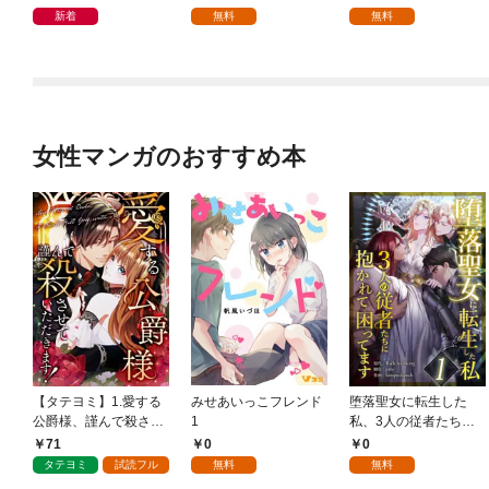
新着
無料
無料
女性マンガのおすすめ本
【タテヨミ】1.愛する
みせあいっこフレンド
堕落聖女に転生した
公爵様、謹んで殺させ
1
私、3人の従者たちに
ていただきます！
抱かれて困ってます 第
71
0
0
1話
タテヨミ
試読フル
無料
無料