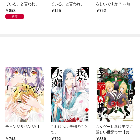
ている」と言われ、神
ている」と言われ、神
ろしいですか？ ～無能
聖教会を追放された神
聖教会を追放された神
な悪女だと罵られて婚
858
165
752
父です。 ～理不尽な理
父です。 ～理不尽な理
約破棄されそうです
新着
由で教会を追い出され
由で教会を追い出され
が、その前にあなたの
たら、信仰対象の女神
たら、信仰対象の女神
悪事を暴かせていただ
様も一緒についてきち
様も一緒についてきち
きますね！～ 1
ゃいました～ コミック
ゃいました～ コミック
版 （1）
版 （分冊版） 【第1
話】
チェンジリベンジ01
これは我々夫婦のこと
乙女ゲー世界はモブに
で、一
厳しい世界です【共和
国編】 ０１
792
792
836