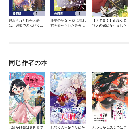
追放された転生公爵
亜空の聖女 ～妹に濡れ
【タテヨミ】正義なる
は、辺境でのんびりと
衣を着せられた最強魔
狂犬の嫁になりました
畑を耕したかった ～来
術師は、正体を隠して
るなというのに領民が
やり直す～【分冊版】
沢山来るから内政無双
をすることに～【分冊
版】
同じ作者の本
お出かけ先は異世界で
お飾りの皇妃？なにそ
ふつつかな悪女ではご