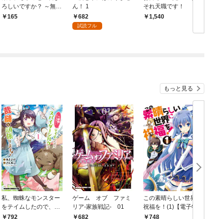
ろしいですか？ ～無能
ん！ 1
それ天職です！
な悪女だと罵られて婚
682
165
1,540
約破棄されそうです
試読フル
が、その前にあなたの
悪事を暴かせていただ
きますね！～ 分冊版
第1話
もっと見る
私、蜘蛛なモンスター
ゲーム オブ ファミ
この素晴らしい世界に
をテイムしたので、ス
リア-家族戦記- 01
祝福を！(1)【電子特別
パイダーシルクで裁縫
版】
792
682
748