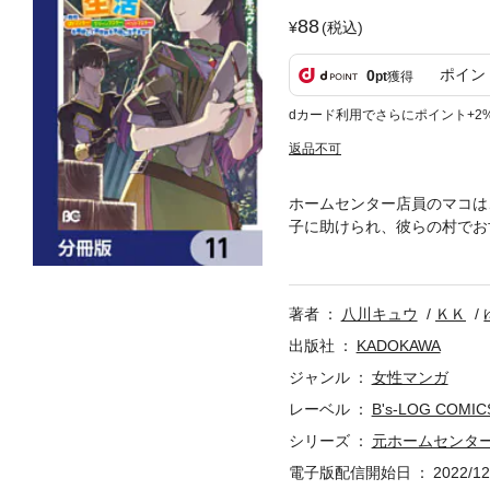
88
(税込)
ポイン
0
pt
獲得
dカード利用でさらにポイント+2
返品不可
ホームセンター店員のマコは
子に助けられ、彼らの村でお
命の恩人を助けるため、マコ
第11弾。※本作品は単行本
著者
八川キュウ
ＫＫ
出版社
KADOKAWA
ジャンル
女性マンガ
レーベル
B's-LOG COMIC
シリーズ
元ホームセンタ
電子版配信開始日
2022/12