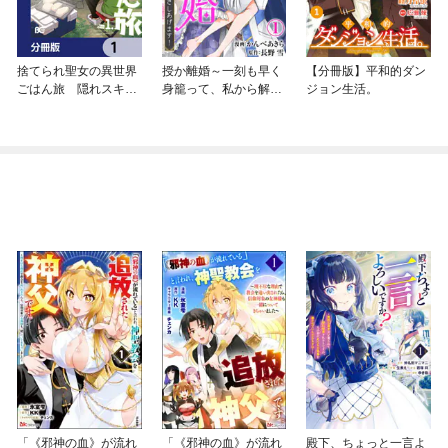
捨てられ聖女の異世界
授か離婚～一刻も早く
【分冊版】平和的ダン
ごはん旅 隠れスキル
身籠って、私から解放
ジョン生活。
でキャンピングカーを
してさしあげます！
召喚しました【分冊
版】
「《邪神の血》が流れ
「《邪神の血》が流れ
殿下、ちょっと一言よ