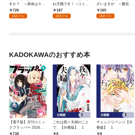
すか？ ～身体は５
れ天職です！（コミッ
ざいますが ～雛宮蝶
歳・頭脳は16歳の“な
ク）【分冊版】 1
鼠とりかえ伝～ 連載
726
187
165
んちゃって幼女”、美ケ
版: 1
試読フル
試読フル
試読フル
メン達に愛されちゅ
う！？～１【電子書店
共通特典イラスト付】
KADOKAWAのおすすめ本
【電子版】月刊コミッ
これは我々夫婦のこと
チェンジリベンジ【分
クフラッパー 2026年9
で、【分冊版】 1
冊版】 1
月号
730
0
0