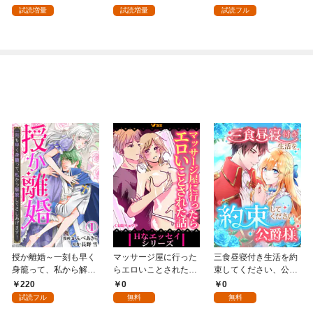
試読増量
試読増量
試読フル
授か離婚～一刻も早く
マッサージ屋に行った
三食昼寝付き生活を約
身籠って、私から解放
らエロいことされた話
束してください、公爵
してさしあげます！1
1
様 1話
220
0
0
試読フル
無料
無料