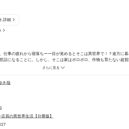
ト詳細
%
、仕事の疲れから寝落ちーー目が覚めるとそこは異世界で！？途方に暮
世話になることに。しかし、そこは家はボロボロ、作物も育たない超貧
はホームセンター店員ならではのチートスキルを使い、村おこしを決意
を分割したもので、本編内容は同一のものとなります。重複購入にご注意
ゆき哉
S
ー店員の異世界生活【分冊版】
/27