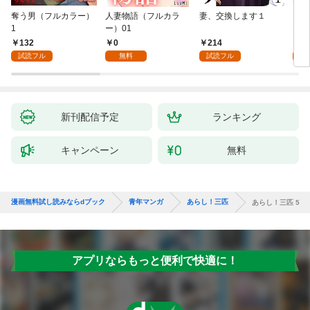
奪う男（フルカラー）
人妻物語（フルカラ
妻、交換します１
ごめ
1
ー）01
ない
132
0
214
1
試読フル
無料
試読フル
試
新刊配信予定
ランキング
キャンペーン
無料
漫画無料試し読みならdブック
青年マンガ
あらし！三匹
あらし！三匹 5
アプリならもっと便利で快適に！