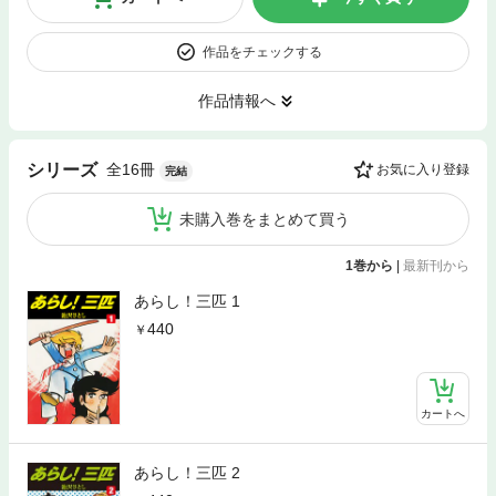
作品をチェックする
作品情報へ
全16冊
シリーズ
お気に入り登録
完結
未購入巻をまとめて買う
1巻から
|
最新刊から
あらし！三匹 1
440
カートへ
あらし！三匹 2