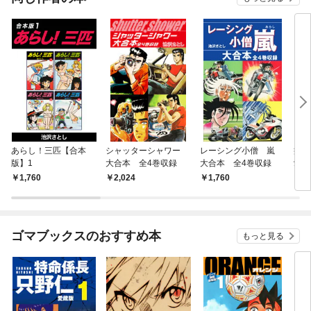
あらし！三匹【合本
シャッターシャワー
レーシング小僧 嵐
痛
版】1
大合本 全4巻収録
大合本 全4巻収録
愛蔵
1,760
2,024
1,760
9
ゴマブックスのおすすめ本
もっと見る