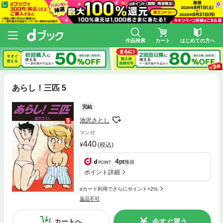
作品検索
カート
はじめての方へ
あらし！三匹 5
完結
池沢さとし
マンガ
440
(税込)
4
pt
獲得
ポイント詳細
dカード利用でさらにポイント+2%
返品不可
カートへ
今すぐ買う