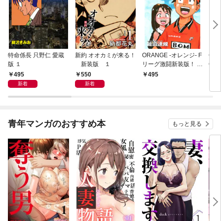
特命係長 只野仁 愛蔵
新約 オオカミが来る！
ORANGE -オレンジ- F
GE
版 １
新装版 １
リーグ激闘新装版！ 第
OF
１巻
495
550
495
4
新着
新着
青年マンガのおすすめ本
もっと見る