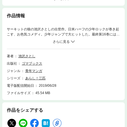
作品情報
サーキットの狼の池沢さとしの出世作。日米ハーフの少年ロックが巻き起
こす、お色気コメディ。少年ジャンプで大ヒットした。最終第16巻には秘
蔵カラーイラストおまけ付き！
著者
池沢さとし
出版社
ゴマブックス
ジャンル
青年マンガ
シリーズ
あらし！三匹
電子版配信開始日
2019/06/28
ファイルサイズ
45.54 MB
作品をシェアする