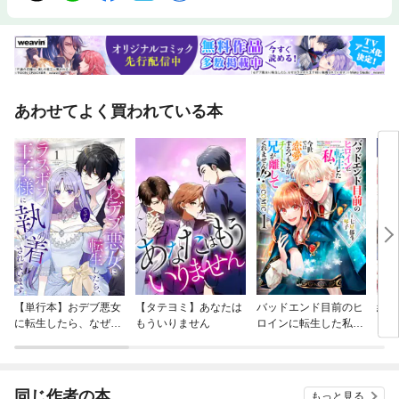
あわせてよく買われている本
【単行本】おデブ悪女
【タテヨミ】あなたは
バッドエンド目前のヒ
結界
に転生したら、なぜか
もういりません
ロインに転生した私、
ラスボス王子様に執着
今世では恋愛するつも
されています
りがチートな兄が離し
てくれません！？@C
OMIC
同じ作者の本
もっと見る