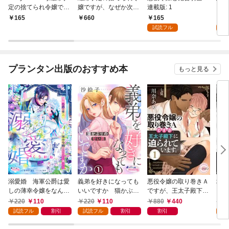
定の捨てられ令嬢です
嬢ですが、なぜか次期
連載版: 1
【電
が、なぜか次期公爵様
公爵様の溺愛が始まり
マン
165
7
165
660
の溺愛が始まりました
ました1巻
試読フル
試
1巻
プランタン出版のおすすめ本
もっと見る
溺愛婚 海軍公爵は愛
義弟を好きになっても
悪役令嬢の取り巻きＡ
壊さ
しの薄幸令嬢をなんと
いいですか 猫かぶり
ですが、王太子殿下に
とサ
しても妻にしたい１
の甘い罠１
迫られています。①
～１
220
110
220
110
880
440
2
試読フル
割引
試読フル
割引
割引
試