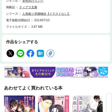
ジャンル
女性向けラノベ
掲載誌
ティアラ文庫
シリーズ
人形姫☆求婚物語【イラストなし】
電子版配信開始日
2014/07/15
ファイルサイズ
3.87 MB
作品をシェアする
あわせてよく買われている本