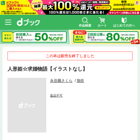
作品検索
カート
はじめての方へ
この本は販売を終了しました
人形姫☆求婚物語【イラストなし】
永谷圓さくら
旭炬
返品不可