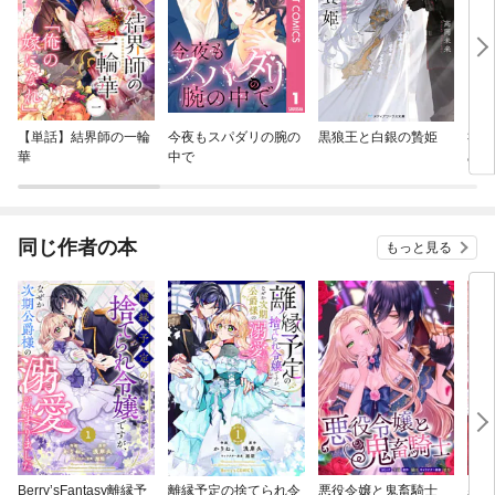
【単話】結界師の一輪
今夜もスパダリの腕の
黒狼王と白銀の贄姫
社長
華
中で
めて
同じ作者の本
もっと見る
Berry’sFantasy離縁予
離縁予定の捨てられ令
悪役令嬢と鬼畜騎士
悪役