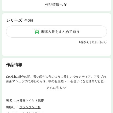
作品情報へ
シリーズ
全0冊
未購入巻をまとめて買う
1巻から
|
最新刊から
作品情報
白い肌に銀色の髪、青い瞳が人形のように美しい少女カティア。アラブの
富豪アシュラフに見初められ、彼のお屋敷へ！ 召使いになる運命だと思っ
たら、寡黙なご主人様に気に入られて――。「傍にいるだけでいい。お前
はもう私の妻なんだ」夜は優しく抱かれ、旦那様にすべてを捧げ……。
甘々な日々のなか、身分差とあまりの贅沢を気にしていると、アシュラフ
から意外な贈り物が――？※この作品は【イラストなし】です。紙書籍に
著者
永谷圓さくら
旭炬
収録されている口絵・イラストが収録されていませんのでご注意くださ
出版社
プランタン出版
い。