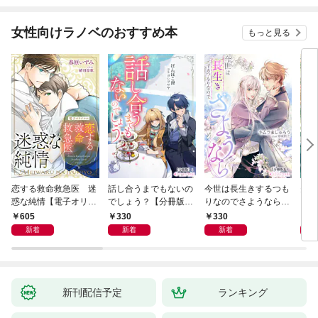
女性向けラノベのおすすめ本
もっと見る
恋する救命救急医 迷
話し合うまでもないの
今世は長生きするつも
夫が
惑な純情【電子オリジ
でしょう？【分冊版】
りなのでさようなら
した
ナル】
1
【分冊版】1
ます
605
330
330
3
新着
新着
新着
新刊配信予定
ランキング