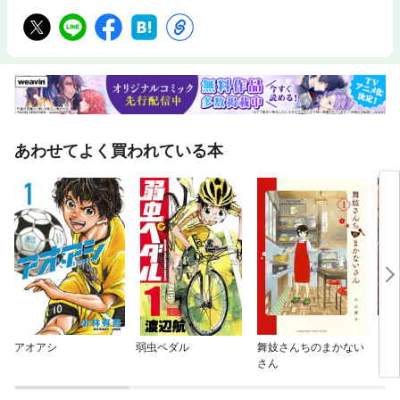
あわせてよく買われている本
アオアシ
弱虫ペダル
舞妓さんちのまかない
シャ
さん