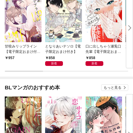
甘咬みリップライン
となりあいテソロ【電
口に出しちゃう瀬兎口
奸臣
【電子限定おまけ付
子限定おまけ付き】
先輩【電子限定おまけ
き】
付き】
858
858
957
8
新着
新着
BLマンガのおすすめ本
もっと見る