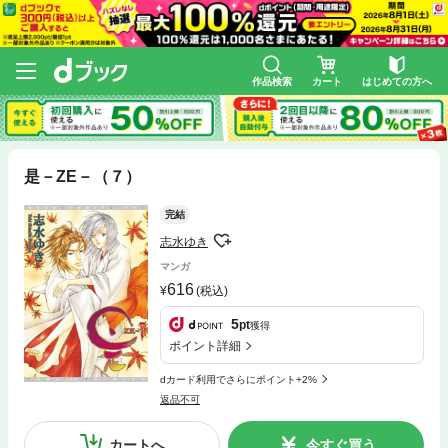
作品検索
カート
はじめての方へ
是－ZE－（７）
完結
志水ゆき
マンガ
616
(税込)
5
pt
獲得
ポイント詳細
dカード利用でさらにポイント+2%
返品不可
カートへ
今すぐ買う