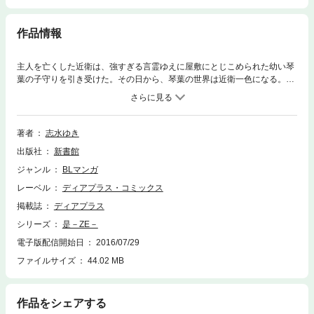
作品情報
主人を亡くした近衛は、強すぎる言霊ゆえに屋敷にとじこめられた幼い琴
葉の子守りを引き受けた。その日から、琴葉の世界は近衛一色になる。ぬ
くもりも、愛情も近衛から教わった琴葉。やがて年頃になった琴葉は、つ
たないキスと告白で、近衛を求めるが――。時をかけて愛を育む、近衛×
琴葉篇開幕！！ 描き下ろしは彰伊×阿沙利の切なく淫微な番外篇！
著者
志水ゆき
出版社
新書館
ジャンル
BLマンガ
レーベル
ディアプラス・コミックス
掲載誌
ディアプラス
シリーズ
是－ZE－
電子版配信開始日
2016/07/29
ファイルサイズ
44.02 MB
作品をシェアする