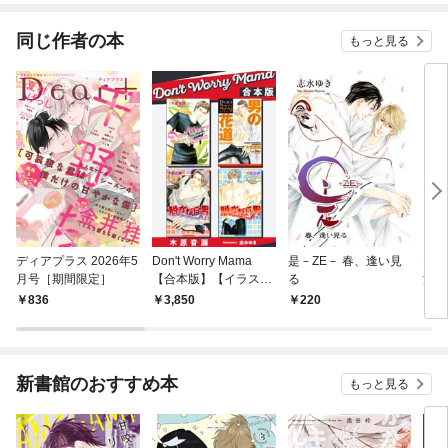
同じ作者の本
もっと見る
ディアプラス 2026年5
Don't Worry Mama
是－ZE－ 春、逢い見
ツァ
月号［期間限定］
【合本版】【イラスト
る
沼【
入り】
836
3,850
220
9
新書館のおすすめ本
もっと見る