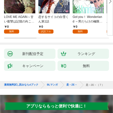
LOVE ME AGAIN～甘
恋するサイコの白雪く
Got you！ Wonderlan
ビバ
い復讐は記憶の向こう
ん第1話
d ～男だらけの極限ラ
鳥は
側～(1)
ブ～(1)
【全
0
0
0
0
無料
試読フル
無料
新刊配信予定
ランキング
キャンペーン
無料
漫画無料試し読みならdブック
BLマンガ
是－ZE－
是－ZE－（７）
アプリならもっと便利で快適に！