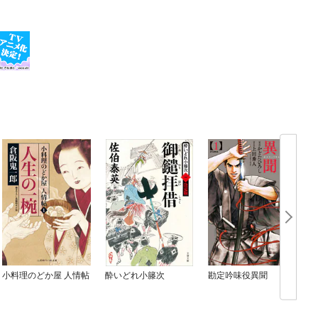
小料理のどか屋 人情帖
酔いどれ小籐次
勘定吟味役異聞