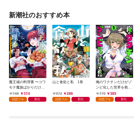
新潮社のおすすめ本
魔王城の料理番 〜コワ
山と食欲と私 1巻
俺のワクチンだけがゾ
モテ魔族ばかりだけ
ンビ化した世界を救え
ど、ホワイトな職場で
る 1巻
748
374
572
286
770
385
す〜 1巻
試読フル
割引
試読フル
割引
試読フル
割引