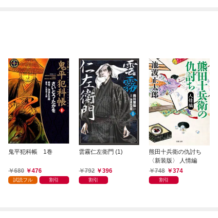
鬼平犯科帳 1巻
雲霧仁左衛門 (1)
熊田十兵衛の仇討ち
〈新装版〉 人情編
680
476
792
396
748
374
試読フル
割引
割引
割引