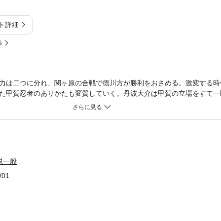
ト詳細
%
力は二つに分れ、関ヶ原の合戦で徳川方が勝利をおさめる。激変する時
た甲賀忍者のありかたも変質していく。丹波大介は甲賀の立場をすて一
黒い刃風をくぐって活躍する。さまざまの武将の去就と歴史の裏側で暗
小説。
説一般
/01