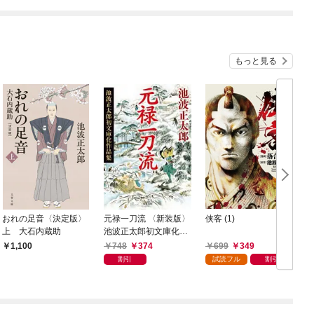
もっと見る
おれの足音〈決定版〉
元禄一刀流 〈新装版〉
侠客 (1)
上 大石内蔵助
池波正太郎初文庫化作
品集
748
374
699
349
1,100
割引
試読フル
割引