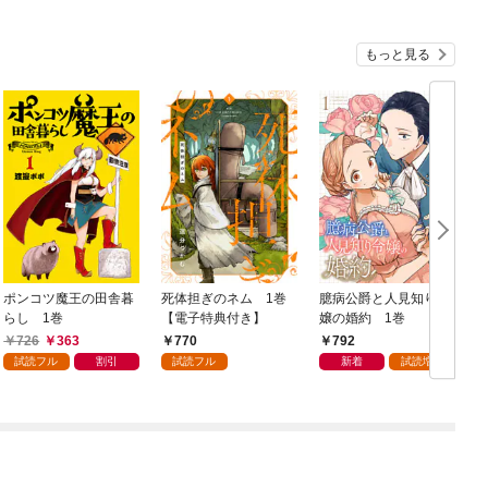
もっと見る
ポンコツ魔王の田舎暮
死体担ぎのネム 1巻
臆病公爵と人見知り令
らし 1巻
【電子特典付き】
嬢の婚約 1巻
1
726
363
770
792
試読フル
割引
試読フル
新着
試読増量