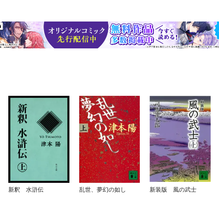
新釈 水滸伝
乱世、夢幻の如し
新装版 風の武士