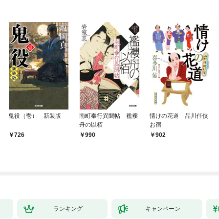
鬼役（壱） 新装版
南町奉行異聞帖 襤褸
情けの花道 品川任侠
舟の以栢
お宿
726
990
902
ランキング
キャンペーン