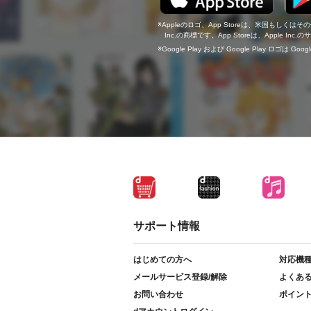
Appleのロゴ、App Storeは、米国もしくはそ
Inc.の商標です。App Storeは、Apple In
Google Play および Google Play ロゴは Go
サポート情報
はじめての方へ
対応機
メールサービス登録/解除
よくあ
お問い合わせ
ポイン