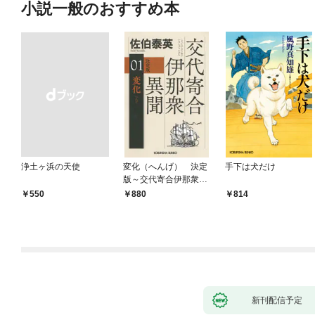
小説一般のおすすめ本
浄土ヶ浜の天使
変化（へんげ） 決定
手下は犬だけ
版～交代寄合伊那衆異
聞（1）～
￥550
880
814
新刊配信予定