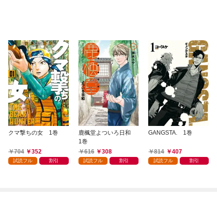
クマ撃ちの女 1巻
鹿楓堂よついろ日和
GANGSTA. 1巻
1巻
704
352
616
308
814
407
試読フル
割引
試読フル
割引
試読フル
割引