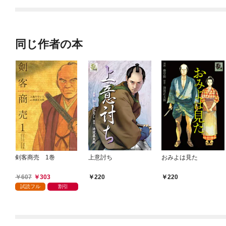
同じ作者の本
剣客商売 1巻
上意討ち
おみよは見た
607
303
220
220
試読フル
割引