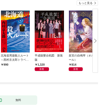
もっと見る
北海道周遊殺人ルート
平成猿蟹合戦図 新装
皇宮の自鳴琴（オルゴ
～西村京太郎トラベル
版
ール）
ミステリー・セレクシ
1,320
814
990
ョン（1）～
新着
新着
無料