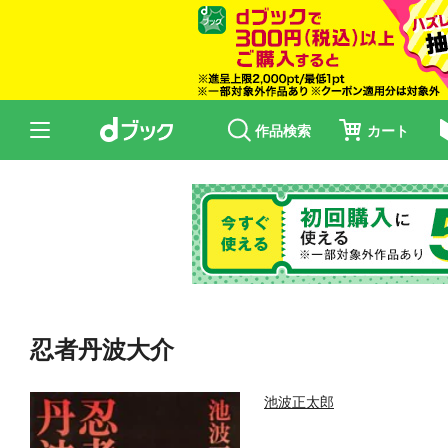
作品検索
カート
忍者丹波大介
池波正太郎