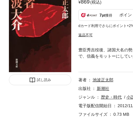
869
(税込)
ポイン
7
pt
獲得
dカード利用でさらにポイント+2
返品不可
豊臣秀吉歿後、諸国大名の勢
で、信義をモットーにしてい
分が信ずるものにだけ従い、
の裸形を痛快に描く長編時代
著者
池波正太郎
試し読み
出版社
新潮社
ジャンル
歴史・時代
小
電子版配信開始日
2012/11
ファイルサイズ
0.73 MB