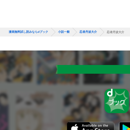
漫画無料試し読みならdブック
小説一般
忍者丹波大介
忍者丹波大介