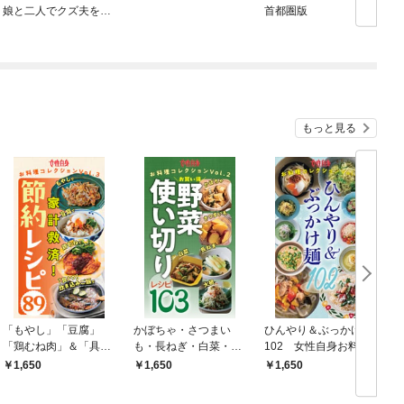
娘と二人でクズ夫を捨
首都圏版
てます
もっと見る
「もやし」「豆腐」
かぼちゃ・さつまい
ひんやり＆ぶっかけ麺
「鶏むね肉」＆「具１
も・長ねぎ・白菜・大
102 女性自身お料理
つ炊き込みご飯」で節
根お買い得野菜 使い切
コレクション vol.1
1,650
1,650
1,650
約レシピ89
りレシピ103 女性自身
お料理コレクションVo