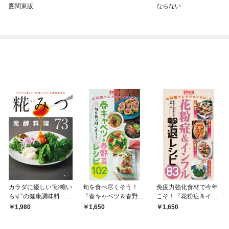
圏関東版
ならない
カラダに優しい“砂糖い
旬を食べ尽くそう！
免疫力強化食材で今年
らず”の健康調味料 糀
『春キャベツ＆春野菜
こそ！『花粉症＆イン
（こうじ）みつ発酵料
レシピ102』
フル撃退レシピ83』
1,980
1,650
1,650
理73