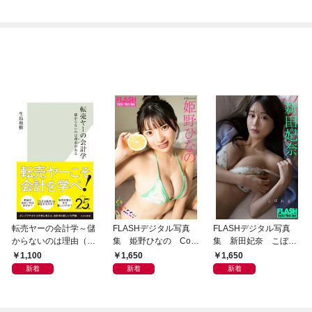
転売ヤーの会計学～儲
FLASHデジタル写真
FLASHデジタル写真
からないのは理由（わ
集 姫野ひなの Colo
集 新田妃奈 こぼれ
け）がある～
rful Summer
る
1,100
1,650
1,650
新着
新着
新着