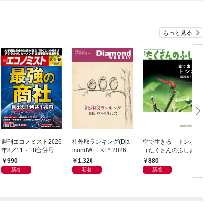
もっと見る
週刊エコノミスト2026
社外取ランキング(Dia
空で生きる トンボ
年8／11・18合併号
mondWEEKLY 2026年
（たくさんのふしぎ20
モ
8/8・15合併号)
26年9月号）
990
1,320
880
新着
新着
新着