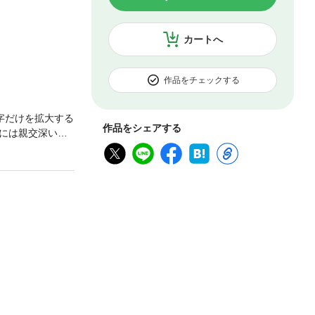
カートへ
作品をチェックする
字だけを拡大する
作品をシェアする
には親交深いペ
！」に応え続け
ース、社会ニュ
o.1国民的週刊
デジタル版は紙
きません。※デジ