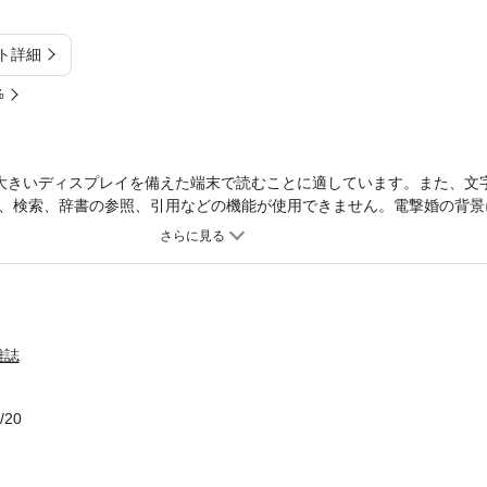
ト詳細
%
大きいディスプレイを備えた端末で読むことに適しています。また、文
、検索、辞書の参照、引用などの機能が使用できません。電撃婚の背景
人工関節手術の最前線も要チェック！全国の女性の「見たい！知りたい
軟性のある女性をターゲットに、芸能エンタテインメントから皇室ニュ
健康・お金・美容・教育・料理などさまざまなテーマの記事を提供する“N
愛されて半世紀。これからも女性のために価値ある情報を発信します！※
る場合がございます。※デジタル版には、ポストカードなどの付録は付
賞などがございます。
雑誌
/20