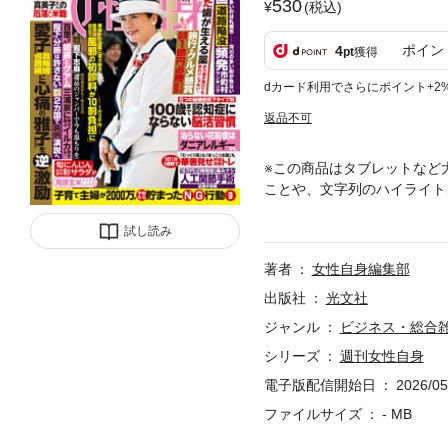
530
(税込)
ポイン
4
pt
獲得
dカード利用でさらにポイント+2
返品不可
※この商品はタブレットなど
ことや、文字列のハイライト
アの影響が。本誌だけが知る
て約半世紀。好奇心旺盛で柔
試し読み
ースや話題のスポット紹介、
著者
女性自身編集部
誌”です。 多くの女性から
の雑誌と掲載内容が一部異な
出版社
光文社
タル版からは応募できない懸
ジャンル
ビジネス・総合
シリーズ
週刊女性自身
電子版配信開始日
2026/05
ファイルサイズ
- MB