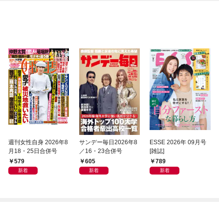
週刊女性自身 2026年8
サンデー毎日2026年8
ESSE 2026年 09月号
月18・25日合併号
／16・23合併号
[雑誌]
579
605
789
新着
新着
新着