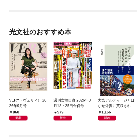
光文社のおすすめ本
VERY（ヴェリィ） 20
週刊女性自身 2026年8
大宮アルディージャは
26年9月号
月18・25日合併号
なぜ外資に買収された
のか？～日本サッカー
860
579
1,166
とスポーツビジネスに
新着
新着
新着
起きた「革命」～