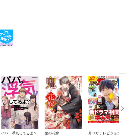
パパ、浮気してるよ？
鬼の花嫁
月刊ザテレビジョン
M