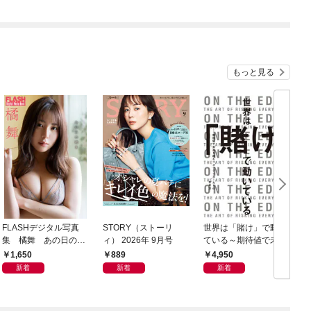
l.2
もっと見る
FLASHデジタル写真
STORY（ストーリ
世界は「賭け」で動い
C
集 橘舞 あの日の続
ィ） 2026年 9月号
ている～期待値で未来
ィ
き
を読むリスクテイカー
1,650
889
4,950
たちの思考法～
新着
新着
新着