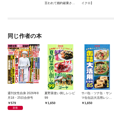
言われて婚約破棄され
イクロ】
たので、復縁を迫られ
ても今さらもう遅いで
す！
同じ作者の本
週刊女性自身 2026年8
夏野菜使い倒しレシピ
サバ缶・ツナ缶・サン
月18・25日合併号
99
マ缶缶詰大活用レシピ
85
579
1,650
1,650
新着