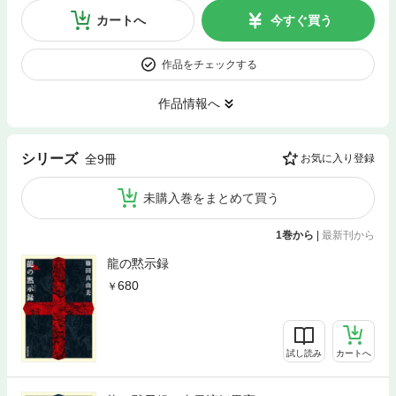
カートへ
今すぐ買う
作品をチェックする
作品情報へ
シリーズ
全9冊
お気に入り登録
未購入巻をまとめて買う
1巻から
|
最新刊から
龍の黙示録
680
試し読み
カートへ