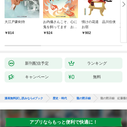
大江戸豪剣侍
お内儀さんこそ、心に
情けの花道 品川任侠
必殺
鬼を飼ってます おけ
お宿
の弦
いの戯作手帖
814
924
902
8
新刊配信予定
ランキング
キャンペーン
無料
漫画無料試し読みならdブック
歴史・時代
龍の黙示録
龍の黙示録 紅薔薇
アプリならもっと便利で快適に！