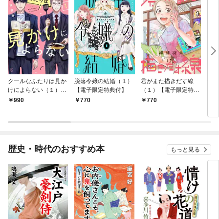
クールなふたりは見か
脱落令嬢の結婚（１）
君がまた描きだす線
情け
けによらない（１）
【電子限定特典付】
（１）【電子限定特典
お宿
【電子限定特典付】
付】
990
770
770
9
歴史・時代のおすすめ本
もっと見る