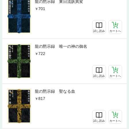
龍の黙示録 東日流妖異変
701
試し読み
カートへ
龍の黙示録 唯一の神の御名
722
試し読み
カートへ
龍の黙示録 聖なる血
817
試し読み
カートへ