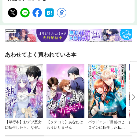
あわせてよく買われている本
【単行本】おデブ悪女
【タテヨミ】あなたは
バッドエンド目前のヒ
結界
に転生したら、なぜか
もういりません
ロインに転生した私、
ラスボス王子様に執着
今世では恋愛するつも