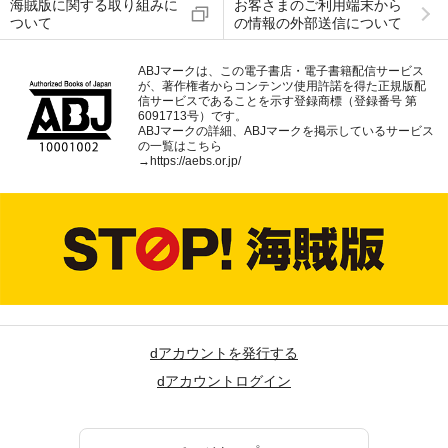
海賊版に関する取り組みに
お客さまのご利用端末から
ついて
の情報の外部送信について
ABJマークは、この電子書店・電子書籍配信サービス
が、著作権者からコンテンツ使用許諾を得た正規版配
信サービスであることを示す登録商標（登録番号 第
6091713号）です。
ABJマークの詳細、ABJマークを掲示しているサービス
の一覧はこちら
→
https://aebs.or.jp/
dアカウントを発行する
dアカウントログイン