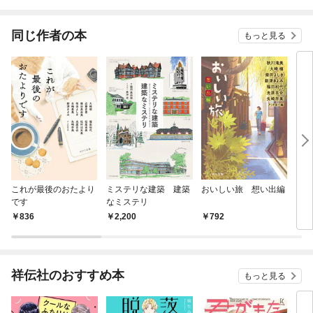
されています
りがチートな兄が離し
てくれません！？@C
OMIC
同じ作者の本
もっと見る
これが最後のおたより
ミステリな建築 建築
おいしい旅 想い出編
１１
です
なミステリ
メッ
836
2,200
792
1,
祥伝社のおすすめ本
もっと見る