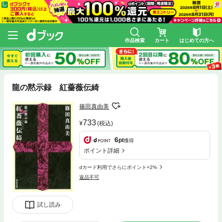
作品検索
カート
はじめての方へ
龍の黙示録 紅薔薇伝綺
篠田真由美
733
(税込)
6
pt
獲得
ポイント詳細
dカード利用でさらにポイント+2%
返品不可
試し読み