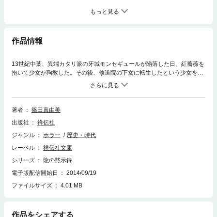
もっと見る
作品情報
13世紀中葉、異端カタリ派の牙城モンセギュールが陥落した日、紅薔薇を
抱いて少女が殉教した。その後、修道院の下女に転生したという少女を追
って、龍緋比古と修道士セバスティアーノは中世イタリアへ。だが不可解
な事件が続き、セバスティアーノが捕らわれの身に…。修道院に隠された
秘密、そして事件の真相とは？篠田真由美版『薔薇の名前』！
著者
篠田真由美
出版社
祥伝社
ジャンル
ホラー
歴史・時代
レーベル
祥伝社文庫
シリーズ
龍の黙示録
電子版配信開始日
2014/09/19
ファイルサイズ
4.01 MB
作品をシェアする