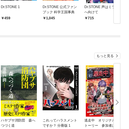
Dr.STONE 1
Dr.STONE 公式ファン
Dr.STONE 声はミライ
D
ブック 科学王国事典
へ向けて
459
1,045
715
もっと見る
ハヤブサ消防団 森へ
これってハラスメント
逃走中 オリジナルス
つづく道
ですか？ 分冊版 1
トーリー 参加者は小