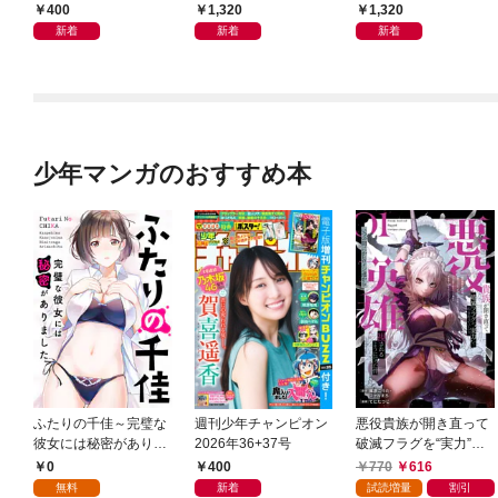
集「続・『ぽみ』！？
写真集「羽色日和」
400
1,320
1,320
どこでもトレイン・ベ
新着
新着
新着
トナム篇」
少年マンガのおすすめ本
ふたりの千佳～完璧な
週刊少年チャンピオン
悪役貴族が開き直って
彼女には秘密がありま
2026年36+37号
破滅フラグを“実力”で
した(1)
叩き折っていたら、い
0
400
770
616
つの間にかヒロイン達
無料
新着
試読増量
割引