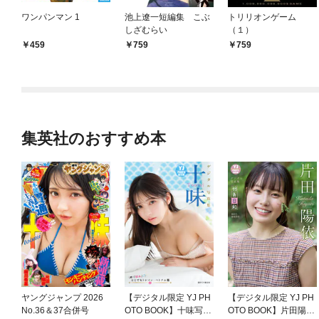
ワンパンマン 1
池上遼一短編集 こぶ
トリリオンゲーム
しざむらい
（１）
459
759
759
集英社のおすすめ本
ヤングジャンプ 2026
【デジタル限定 YJ PH
【デジタル限定 YJ PH
No.36＆37合併号
OTO BOOK】十味写真
OTO BOOK】片田陽依