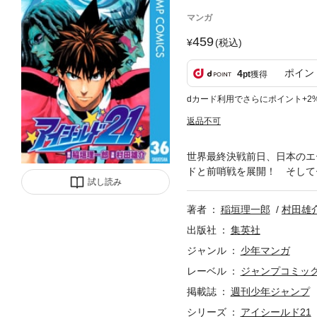
マンガ
459
(税込)
ポイン
4
pt
獲得
dカード利用でさらにポイント+2
返品不可
世界最終決戦前日、日本のエ
ドと前哨戦を展開！ そして
試し読み
著者
稲垣理一郎
村田雄
出版社
集英社
ジャンル
少年マンガ
レーベル
ジャンプコミックス
掲載誌
週刊少年ジャンプ
シリーズ
アイシールド21