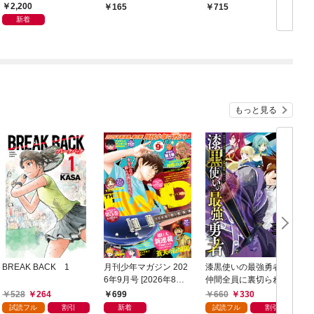
学生！？ 渋谷の街を
2,200
165
715
逃げまくれ！
新着
もっと見る
BREAK BACK 1
月刊少年マガジン 202
漆黒使いの最強勇者
6年9月号 [2026年8月6
仲間全員に裏切られた
日発売]
ので最強の魔物と組み
528
264
699
660
330
ます 1巻
試読フル
割引
新着
試読フル
割引