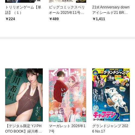
トリリオンゲーム【単
ビッグコミックスペリ
21st Anniversary down
話】（１）
オール 2025年11号（2
アイシールド21 BRAI
025年5月9日発売）
N×BRAVE
224
489
1,411
【デジタル限定 YJ PH
マーガレット 2026年1
グランドジャンプ 202
OTO BOOK】緑川希星
7号
6 No.17