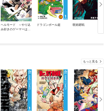
ヘルモード ～やり込
ドラゴンボール超
呪術廻戦
み好きのゲーマーは廃
設定の異世界で無双す
る～はじまりの召喚士
もっと見る