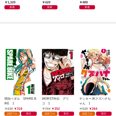
写真集「きらら、キラ
1,320
420
489
リ」
新着
新着
新着
弱虫ペダル SPARE B
WORST外伝 グリ
ヤンキーJKクズハナち
IKE 1
コ 1
ゃん 1
638
319
704
352
528
264
試読フル
割引
試読フル
割引
試読フル
割引