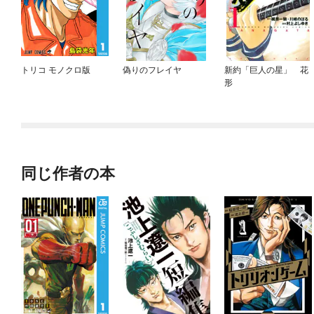
トリコ モノクロ版
偽りのフレイヤ
新約「巨人の星」 花
形
同じ作者の本