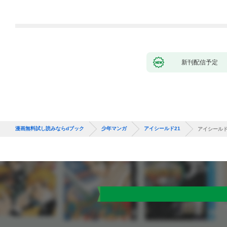
から英雄視されるよう
になった件（コミッ
ク） 1巻
新刊配信予定
漫画無料試し読みならdブック
少年マンガ
アイシールド21
アイシールド2