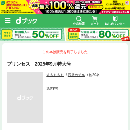
作品検索
カート
はじめての方へ
この本は販売を終了しました
プリンセス 2025年9月特大号
すもももも
石据カチル
他20名
返品不可