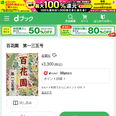
作品検索
カート
はじめての方へ
百花園 第一三五号
金蘭社
3,300
(税込)
30
pt
獲得
ポイント詳細
dカード利用でさらにポイント+2%
返品不可
試し読み