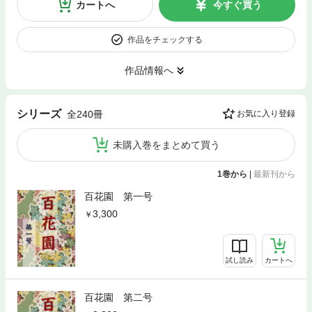
カートへ
今すぐ買う
作品をチェックする
作品情報へ
シリーズ
全240冊
お気に入り登録
未購入巻をまとめて買う
1巻から
|
最新刊から
百花園 第一号
3,300
試し読み
カートへ
百花園 第二号