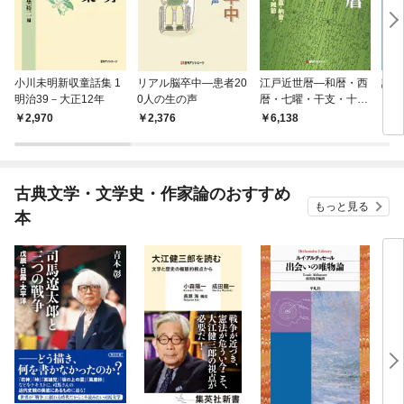
小川未明新収童話集 1
リアル脳卒中―患者20
江戸近世暦―和暦・西
認知
明治39－大正12年
0人の生の声
暦・七曜・干支・十二
図書
直・納音・二十八
書・
2,970
2,376
6,138
2,
（七）宿・二十四節
ニン
気・雑節
古典文学・文学史・作家論のおすすめ
もっと見る
本