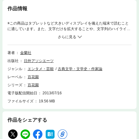
作品情報
※この商品はタブレットなど大きいディスプレイを備えた端末で読むこと
に適しています。また、文字だけを拡大することや、文字列のハイライ
ト、検索、辞書の参照、引用などの機能が使用できません。明治の頃、名
人による落語・講談を忠実に再現した速記本は、ある種の大衆文学として
人気を博していました。そんな速記本の中で最も支持されていたのが「百
花園」でした。本シリーズは、明治22（1889）年5月から明治33（190
著者
金蘭社
0）年11月に刊行された落語・講談速記本「百花園」（金蘭社刊）を完全
出版社
日外アソシエーツ
復刻したものです。大衆芸能史研究家で神田神保町の古書店「いにしえ文
庫」店主である岡田則夫氏所蔵の全240号を１ページずつ写真撮影してデ
ジャンル
エンタメ・芸能
古典文学・文学史・作家論
ジタル化しました。現在では入手困難な「百花園」を、手元で読むことが
レーベル
百花園
できます。高画質なので、文字やルビを拡大して見ることも可能です。明
治時代の舌耕文芸の全貌が見渡せ、当時の風俗や話し言葉を知るための資
シリーズ
百花園
料としても貴重です。（古書を元に制作した電子書籍ですので、その状態
電子版配信開始日
2013/07/16
により一部読みにくい箇所がございます。予めご了承くださいますようお
ファイルサイズ
19.56 MB
願いいたします。）
作品をシェアする