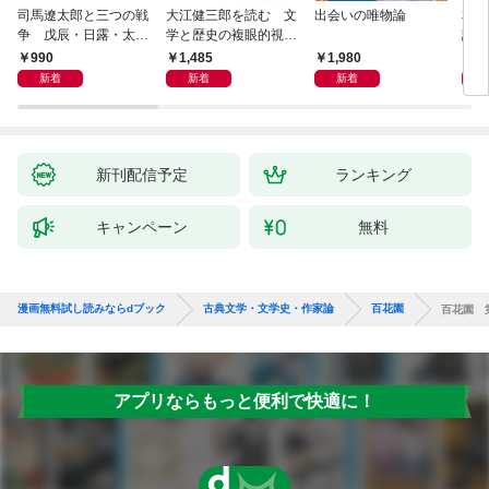
司馬遼太郎と三つの戦
大江健三郎を読む 文
出会いの唯物論
本当
争 戊辰・日露・太平
学と歴史の複眼的視点
話）
洋
から
990
1,485
1,980
1,
新着
新着
新着
新刊配信予定
ランキング
キャンペーン
無料
漫画無料試し読みならdブック
古典文学・文学史・作家論
百花園
百花園 
アプリならもっと便利で快適に！