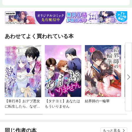
あわせてよく買われている本
【単行本】おデブ悪女
【タテヨミ】あなたは
結界師の一輪華
バッ
に転生したら、なぜか
もういりません
ロイ
ラスボス王子様に執着
今世
されています
りが
てく
OMI
同じ作者の本
もっと見る