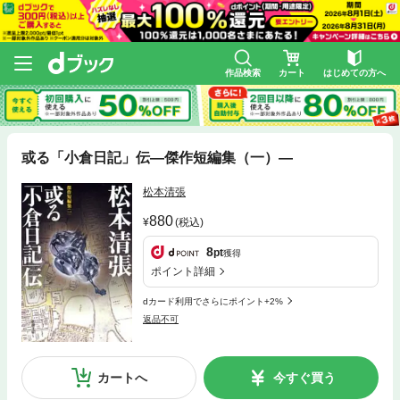
作品検索
カート
はじめての方へ
或る「小倉日記」伝—傑作短編集（一）—
松本清張
880
(税込)
8
pt
獲得
ポイント詳細
dカード利用でさらにポイント+2%
返品不可
カートへ
今すぐ買う