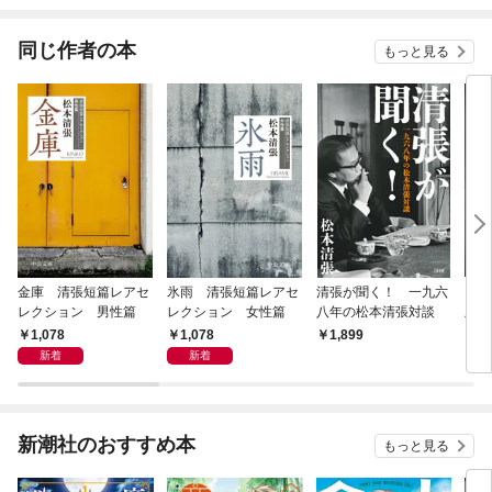
同じ作者の本
もっと見る
金庫 清張短篇レアセ
氷雨 清張短篇レアセ
清張が聞く！ 一九六
日光
レクション 男性篇
レクション 女性篇
八年の松本清張対談
版
1,078
1,078
1,899
9
新着
新着
新潮社のおすすめ本
もっと見る