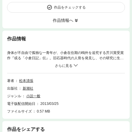
作品をチェックする
作品情報へ
作品情報
身体が不自由で孤独な一青年が、小倉在住期の鴎外を追究する芥川賞受賞
作『或る「小倉日記」伝』。旧石器時代の人骨を発見し、その研究に生涯
をかけた中学教師が、業績を横取りされる『石の骨』。功なり名とげた大
学教授が悪女にひっかかり学界から顛落する『笛壺』。他に９篇を収め
る。
著者
松本清張
出版社
新潮社
ジャンル
小説一般
電子版配信開始日
2013/03/25
ファイルサイズ
0.57 MB
作品をシェアする