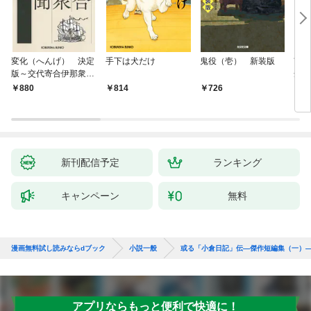
変化（へんげ） 決定
手下は犬だけ
鬼役（壱） 新装版
南町
版～交代寄合伊那衆異
舟の
聞（1）～
880
814
726
9
新刊配信予定
ランキング
キャンペーン
無料
漫画無料試し読みならdブック
小説一般
或る「小倉日記」伝—傑作短編集（一）
アプリならもっと便利で快適に！