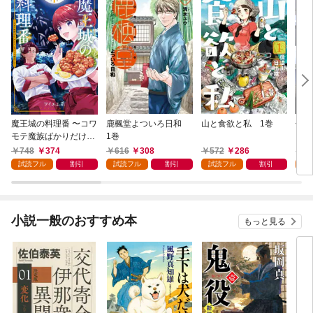
魔王城の料理番 〜コワ
鹿楓堂よついろ日和
山と食欲と私 1巻
俺の
モテ魔族ばかりだけ
1巻
ンビ
ど、ホワイトな職場で
る 
748
374
616
308
572
286
7
す〜 1巻
試読フル
割引
試読フル
割引
試読フル
割引
試
小説一般のおすすめ本
もっと見る