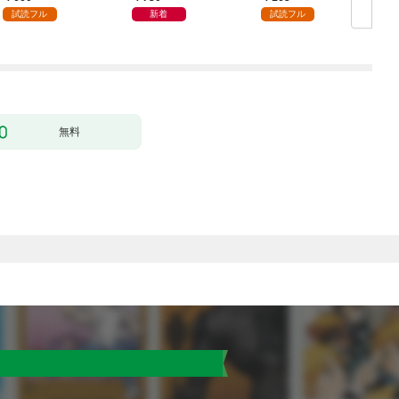
試読フル
新着
試読フル
無料