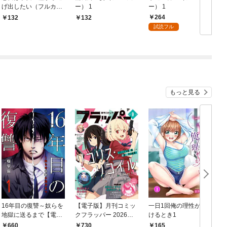
げ出したい（フルカラ
ー） 1
ー） 1
さ
ー） 1
264
132
132
試読フル
もっと見る
16年目の復讐～奴らを
【電子版】月刊コミッ
一日1回俺の理性が負
地獄に送るまで【電子
クフラッパー 2026年9
けるとき1
か
単行本版】１
月号
660
730
165