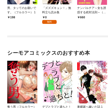
男、タッてのお願いで
「ズズズキュン！」無
ナンパルチア～女を誘
す。（フルカラー） 1
料立ち読み集
惑する絶対法則～（フ
ルカラー）【特装版】
0
198
660
1
無料
シーモアコミックスのおすすめ本
奪う男（フルカラー）
デブとラブと過ちと！
東郷家へ嫁いだ話 1