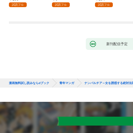
試読フル
試読フル
試読フル
新刊配信予定
漫画無料試し読みならdブック
青年マンガ
ナンパルチア～女を誘惑する絶対法