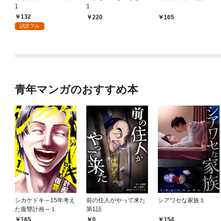
1
1
132
220
165
試読フル
青年マンガのおすすめ本
シカケドキ～15年考え
前の住人がやって来た
シアワセな家族１
た復讐計画～１
第1話
165
0
154