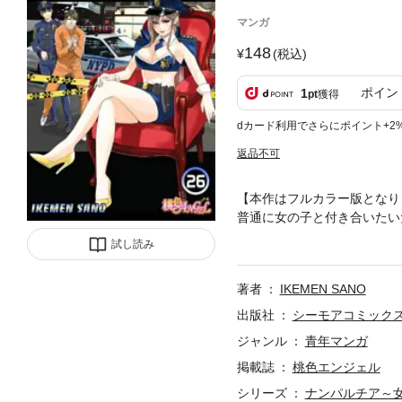
マンガ
148
(税込)
ポイン
1
pt
獲得
dカード利用でさらにポイント+2
返品不可
【本作はフルカラー版となり
普通に女の子と付き合いたい
星の下に生まれていた。そん
試し読み
誘惑する技術を教えてやろう
著者
IKEMEN SANO
出版社
シーモアコミック
ジャンル
青年マンガ
掲載誌
桃色エンジェル
シリーズ
ナンパルチア～