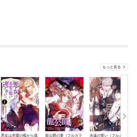
もっと見る
悪女は求愛の檻から逃
龍公爵の妻（フルカラ
永遠の誓い（フルカラ