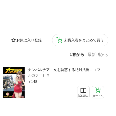
お気に入り登録
未購入巻をまとめて買う
1巻から
|
最新刊から
ナンパルチア～女を誘惑する絶対法則～（フ
ルカラー） 3
148
試し読み
カートへ