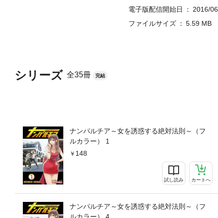
電子版配信開始日
2016/06
ファイルサイズ
5.59 MB
シリーズ
全35冊
完結
ナンパルチア～女を誘惑する絶対法則～（フ
ルカラー） 1
148
試し読み
カートへ
ナンパルチア～女を誘惑する絶対法則～（フ
ルカラー） 4