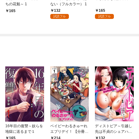
ちの花魁～ 1
ない（フルカラー） 1
132
165
165
試読フル
試読フル
16年目の復讐～奴らを
ベイビーわるきゅーれ
ディストピア～引越し
地獄に送るまで１
エブリデイ！ 【分冊
先は不貞のシェアハウ
版】 1
ス～１
165
214
132