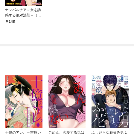
ナンパルチア～女を誘
惑する絶対法則～（フ
ルカラー） 1
148
十億のアレ。～吉原い
ごめん、恋愛する気は
ふしだらな花摘み男 1