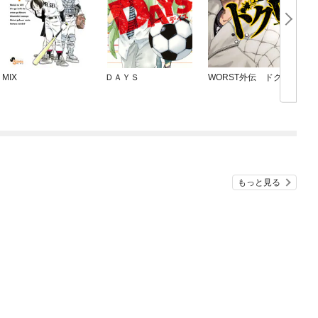
MIX
ＤＡＹＳ
WORST外伝 ドクロ
B
E
もっと見る