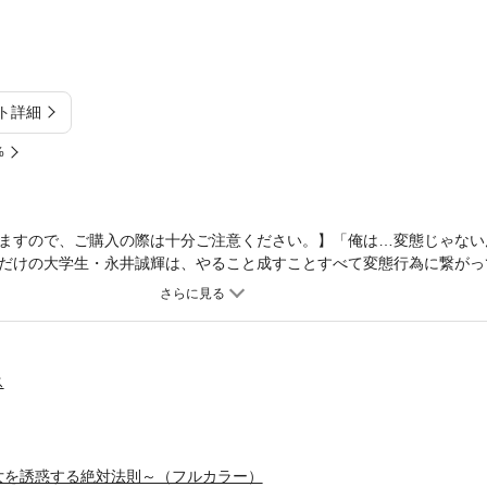
ト詳細
%
ますので、ご購入の際は十分ご注意ください。】「俺は…変態じゃない
だけの大学生・永井誠輝は、やること成すことすべて変態行為に繋がっ
なモテない族最下層民の心の叫びを誰が聞いたか、一人の男が現れ彼に
――」。エロの宿命、断ち切ることは叶うのか！？【桃色エンジェル】
ス
女を誘惑する絶対法則～（フルカラー）