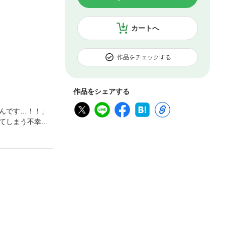
カートへ
作品をチェックする
作品をシェアする
んです…！！」
てしまう不幸な
告げる。「女を