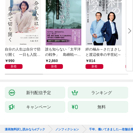
自分の人生は自分で切
誰も知らない「太平洋
絆の極み～さだまさし
鬼が
り開く 一日も入院せ
の戦争」 島嶼戦――
と渡辺俊幸の半世紀～
父と
ずに逝った乳がん患者
マッカーサーとの激闘
赦し
990
2,860
814
1,
から医療を見た風景
の真実
新着
新着
新着
新刊配信予定
ランキング
キャンペーン
無料
漫画無料試し読みならdブック
ノンフィクション
千年、働いてきました—老舗企