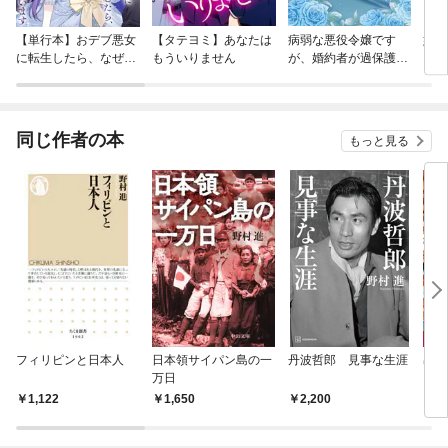
【単行本】おデブ悪女
【タテヨミ】あなたは
病弱な悪役令嬢です
妹は
に転生したら、なぜか
もういりません
が、婚約者が過保護す
ラスボス王子様に執着
ぎて逃げ出したい(私
されています
たち犬猿の仲でしたよ
ね！？)
同じ作者の本
もっと見る
フィリピンと日本人
日本領サイパン島の一
丹波哲郎 見事な生涯
出雲
万日
いる
祭—
1,122
1,650
2,200
7