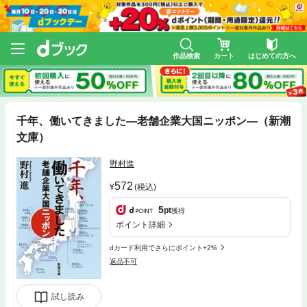
作品検索
カート
はじめての方へ
千年、働いてきました—老舗企業大国ニッポン—（新潮
文庫）
野村進
572
(税込)
5
pt
獲得
ポイント詳細
dカード利用でさらにポイント+2%
返品不可
試し読み