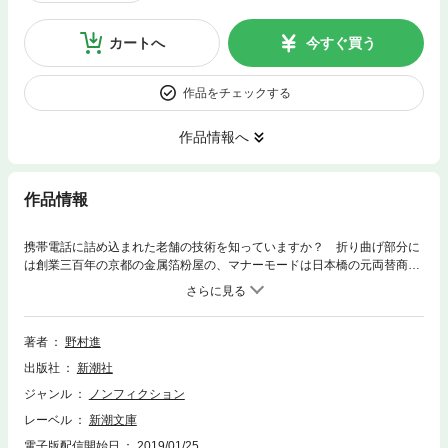
カートへ
今すぐ買う
作品をチェックする
作品情報へ
作品情報
携帯電話に詰め込まれた老舗の技術を知っていますか？ 折り曲げ部分に
は創業三百年の京都の金属箔粉屋の、マナーモードは日本橋の元両替商
の、心臓部の人工水晶は明治創業の企業の技術が関わっています。時代の
波をのりこえ、老舗はなぜ生き残れたのか。本分を守りつつ挑戦する精
神、社会貢献の意志、「丹精」という価値観。潰れない会社のシンプルで
奥深い哲学を探る、企業人必読の一冊！（対談・中沢孝夫）
著者
野村進
出版社
新潮社
ジャンル
ノンフィクション
レーベル
新潮文庫
電子版配信開始日
2019/01/25