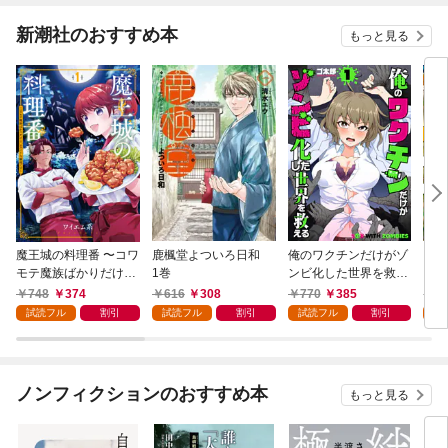
新潮社のおすすめ本
もっと見る
魔王城の料理番 〜コワ
鹿楓堂よついろ日和
俺のワクチンだけがゾ
クマ
モテ魔族ばかりだけ
1巻
ンビ化した世界を救え
ど、ホワイトな職場で
る 1巻
748
374
616
308
770
385
7
す〜 1巻
試読フル
割引
試読フル
割引
試読フル
割引
試
ノンフィクションのおすすめ本
もっと見る