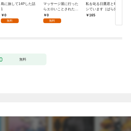
島に旅して14Pした話
マッサージ屋に行った
私を叱る日鷹君と毎晩
1
らエロいことされた話
シています［ばら売
1
り］ 第1話
0
0
165
無料
無料
無料