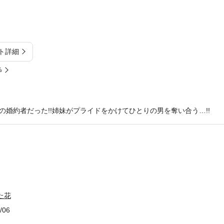
ト詳細
%
婚約者だった!!姉妹がプライドをかけてひとりの男を奪い合う…!!
た花
/06