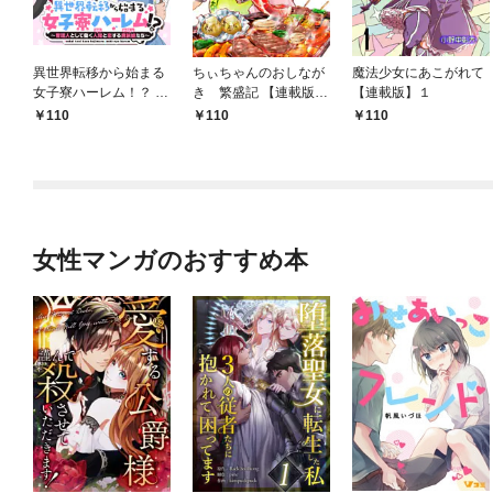
異世界転移から始まる
ちぃちゃんのおしなが
魔法少女にあこがれて
女子寮ハーレム！？ ～
き 繁盛記 【連載版】
【連載版】１
管理人として働く人間
１
110
110
110
と恋する魔族娘たち～
【連載版】０
女性マンガのおすすめ本