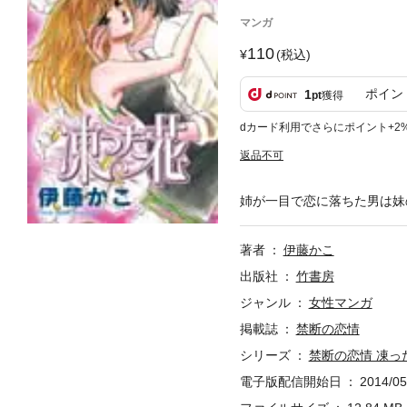
マンガ
110
(税込)
ポイン
1
pt
獲得
dカード利用でさらにポイント+2
返品不可
姉が一目で恋に落ちた男は妹の
著者
伊藤かこ
出版社
竹書房
ジャンル
女性マンガ
掲載誌
禁断の恋情
シリーズ
禁断の恋情 凍っ
電子版配信開始日
2014/05