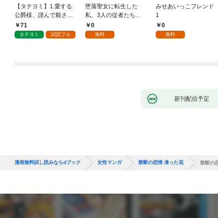
【タテヨミ】1.愛する
堕落聖女に転生した
みせあいっこフレンド
公爵様、謹んで殺させ
私、3人の従者たちに
1
ていただきます！
抱かれて困ってます 第
71
0
0
1話
タテヨミ
試読フル
無料
無料
新刊配信予定
漫画無料試し読みならdブック
女性マンガ
禁断の恋情 凍った花
禁断の