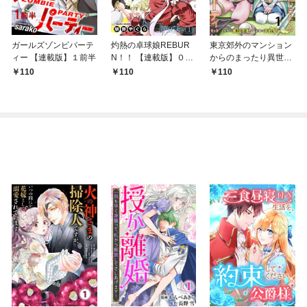
ガールズゾンビパーテ
灼熱の卓球娘REBUR
東京郊外のマンション
ィー 【連載版】１前半
N！！ 【連載版】０－
からのまったり異世界
①
冒険記 ～僕の部屋が
110
110
110
ダンジョンの休憩所に
なってしまった件～
【連載版】１