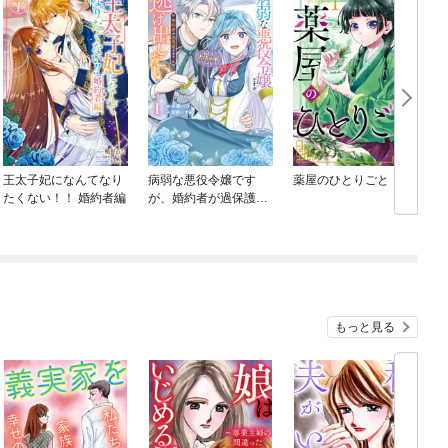
王太子妃になんてなり
病弱な悪役令嬢です
薬屋のひとりごと
たくない！！ 婚約者編
が、婚約者が過保護す
ぎて逃げ出したい(私た
ち犬猿の仲でしたよ
ね！？)
もっと見る