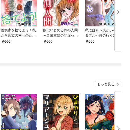
義実家を捨てよう！私
娘はいじめる側の人間
私にはもう夫がいる～
たち家族の幸せのため
～専業主婦の間違った
ダブル不倫の行く末～
に
子育て～
660
660
660
もっと見る