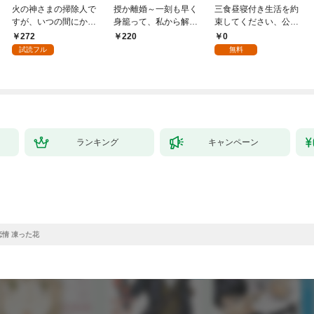
火の神さまの掃除人で
授か離婚～一刻も早く
三食昼寝付き生活を約
すが、いつの間にか花
身籠って、私から解放
束してください、公爵
嫁として溺愛されてい
してさしあげます！1
様 1話
272
0
220
ます【単話】（１）
試読フル
無料
ランキング
キャンペーン
恋情 凍った花