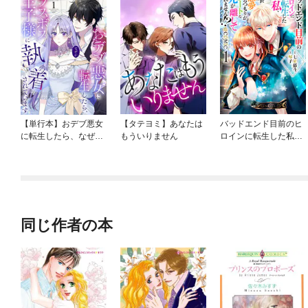
【単行本】おデブ悪女
【タテヨミ】あなたは
バッドエンド目前のヒ
に転生したら、なぜか
もういりません
ロインに転生した私、
ラスボス王子様に執着
今世では恋愛するつも
されています
りがチートな兄が離し
てくれません！？@C
OMIC
同じ作者の本