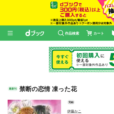
作品検索
カート
禁断の恋情 凍った花
最新刊
完結
伊藤かこ