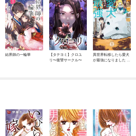
結界師の一輪華
【タテヨミ】クロユ
異世界転移したら愛犬
リ〜復讐サークル〜
が最強になりました ～
シルバーフェンリルと
俺が異世界暮らしを始
めたら～ THE COMIC