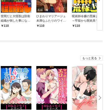
世間だと大怪獣は防衛
ひまわりマリアージュ
呪術師令嬢の荒稼ぎ！
組織が倒した事になっ
未満なふたりのワイン
～牢獄から呪術具で掴
ているけど、実際は陰
日誌 【連載版】１
み取る金貨ザクザク宮
110
110
110
キャにくすぶっている
廷生活～ 【連載版】１
高校生が葬っている ～
平穏を望みたい怪獣殺
し～ 【連載版】１
もっと見る