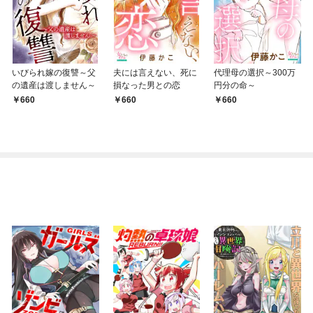
いびられ嫁の復讐～父
夫には言えない、死に
代理母の選択～300万
の遺産は渡しません～
損なった男との恋
円分の命～
660
660
660