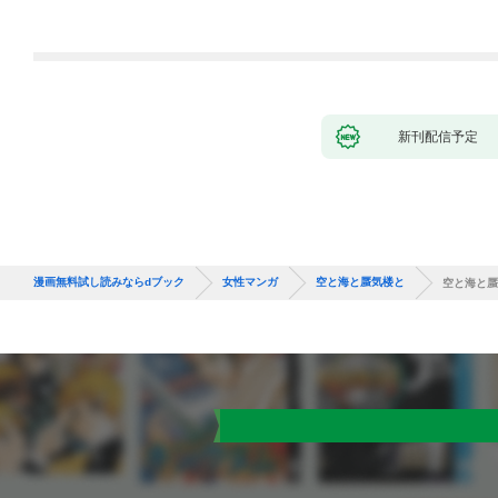
新刊配信予定
漫画無料試し読みならdブック
女性マンガ
空と海と蜃気楼と
空と海と蜃