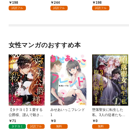
198
244
198
試読フル
試読フル
試読フル
女性マンガのおすすめ本
【タテヨミ】1.愛する
みせあいっこフレンド
堕落聖女に転生した
公爵様、謹んで殺させ
1
私、3人の従者たちに
ていただきます！
抱かれて困ってます 第
71
0
0
1話
タテヨミ
試読フル
無料
無料