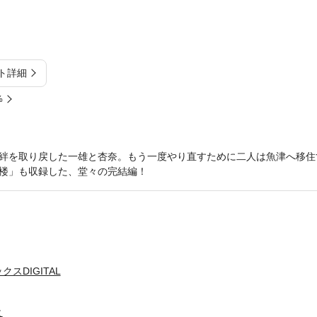
ト詳細
%
絆を取り戻した一雄と杏奈。もう一度やり直すために二人は魚津へ移住
楼」も収録した、堂々の完結編！
スDIGITAL
と