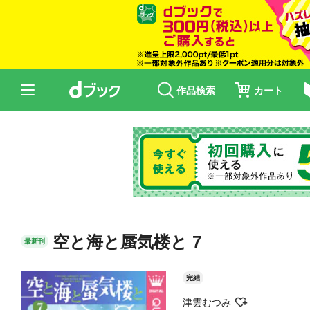
作品検索
カート
空と海と蜃気楼と 7
最新刊
完結
津雲むつみ