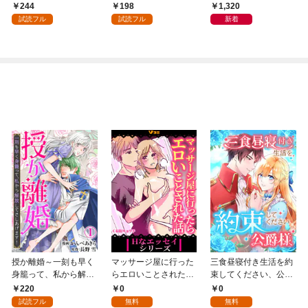
会」が生まれた謎
244
198
1,320
試読フル
試読フル
新着
授か離婚～一刻も早く
マッサージ屋に行った
三食昼寝付き生活を約
身籠って、私から解放
らエロいことされた話
束してください、公爵
してさしあげます！1
1
様 1話
220
0
0
試読フル
無料
無料