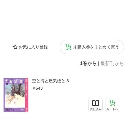
お気に入り登録
未購入巻をまとめて買う
1巻から
|
最新刊から
空と海と蜃気楼と 3
543
試し読み
カートへ