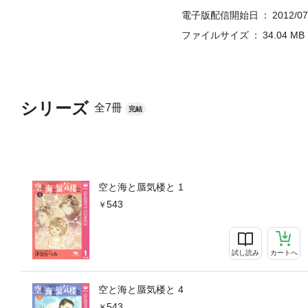
電子版配信開始日
2012/07
ファイルサイズ
34.04 MB
シリーズ
全7冊
完結
空と海と蜃気楼と 1
543
試し読み
カートへ
空と海と蜃気楼と 4
543