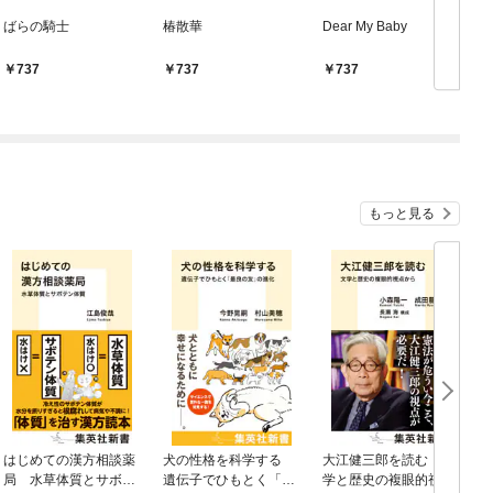
ばらの騎士
椿散華
Dear My Baby
M
737
737
737
もっと見る
はじめての漢方相談薬
犬の性格を科学する
大江健三郎を読む 文
ヤ
局 水草体質とサボテ
遺伝子でひもとく「最
学と歴史の複眼的視点
N