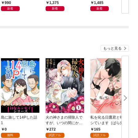
ン体質
良の友」の進化
から
990
1,375
1,485
新着
新着
新着
もっと見る
島に旅して14Pした話
火の神さまの掃除人で
私を叱る日鷹君と毎晩
1
すが、いつの間にか花
シています［ばら売
嫁として溺愛されてい
り］ 第1話
0
272
165
ます【単話】（１）
無料
試読フル
試読フル