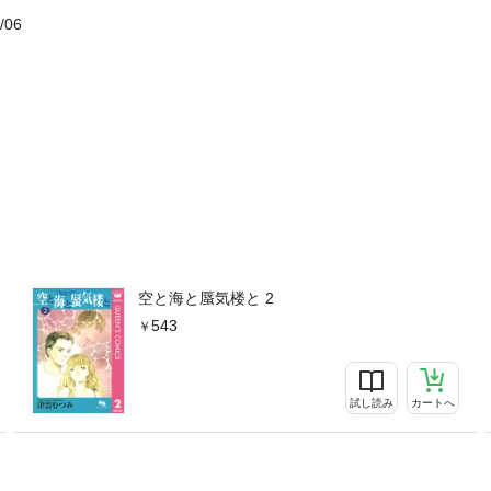
/06
空と海と蜃気楼と 2
543
試し読み
カートへ