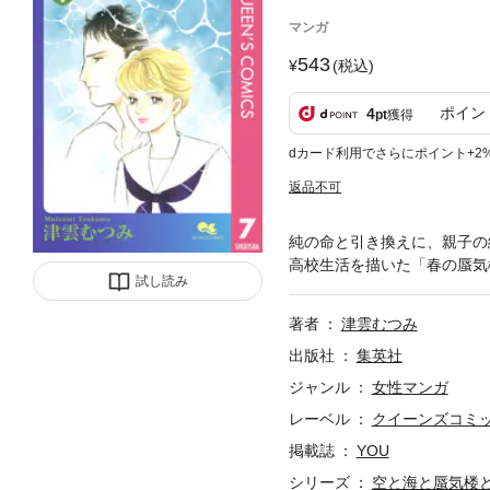
マンガ
543
(税込)
ポイン
4
pt
獲得
dカード利用でさらにポイント+2
返品不可
純の命と引き換えに、親子の
高校生活を描いた「春の蜃気
試し読み
著者
津雲むつみ
出版社
集英社
ジャンル
女性マンガ
レーベル
クイーンズコミック
掲載誌
YOU
シリーズ
空と海と蜃気楼