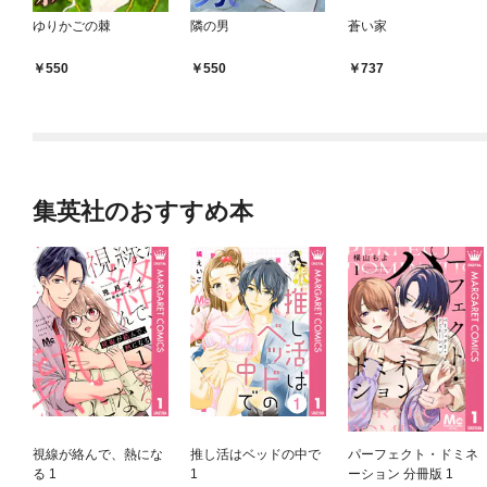
ゆりかごの棘
隣の男
蒼い家
550
550
737
集英社のおすすめ本
視線が絡んで、熱にな
推し活はベッドの中で
パーフェクト・ドミネ
る 1
1
ーション 分冊版 1