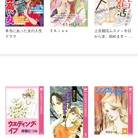
本当にあった女の人生
ＥＫｉｓｓ
上京婚活ムスメ～今日
ドラマ
から女、始めます～ 分
冊版