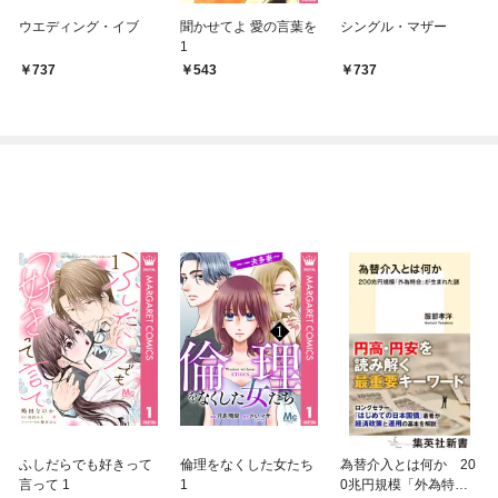
ウエディング・イブ
聞かせてよ 愛の言葉を
シングル・マザー
1
737
543
737
ふしだらでも好きって
倫理をなくした女たち
為替介入とは何か 20
言って 1
1
0兆円規模「外為特